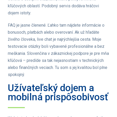
kľúčových oblastí. Podobný servis dodáva hráčovi
dojem istoty.
FAQ je jasne členené. Ľahko tam nájdete informácie o
bonusoch, platbách alebo overovaní. Ak už hľadáte
živého človeka, live chat je najrýchlejšia cesta. Moje
testovacie otázky boli vybavené profesionálne a bez
meškania. Slovenčina v zákaznickej podpore je pre mňa
kľúčová – predíde sa tak nejasnostiam v technických
alebo finančných veciach. Tu som s jej kvalitou bol plne
spokojný.
Užívateľský dojem a
mobilná prispôsobivosť