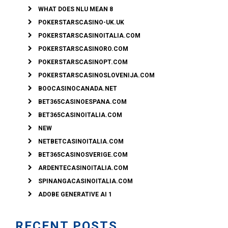
WHAT DOES NLU MEAN 8
POKERSTARSCASINO-UK.UK
POKERSTARSCASINOITALIA.COM
POKERSTARSCASINORO.COM
POKERSTARSCASINOPT.COM
POKERSTARSCASINOSLOVENIJA.COM
BOOCASINOCANADA.NET
BET365CASINOESPANA.COM
BET365CASINOITALIA.COM
NEW
NETBETCASINOITALIA.COM
BET365CASINOSVERIGE.COM
ARDENTECASINOITALIA.COM
SPINANGACASINOITALIA.COM
ADOBE GENERATIVE AI 1
RECENT POSTS