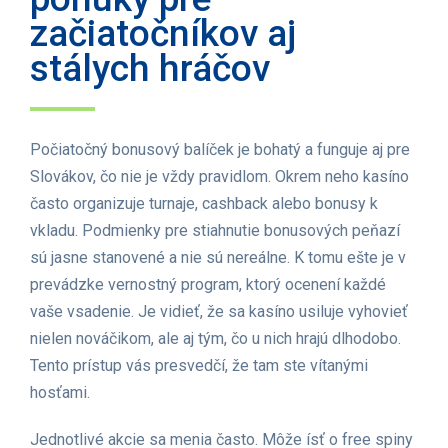
začiatočníkov aj
stálych hráčov
Počiatočný bonusový balíček je bohatý a funguje aj pre
Slovákov, čo nie je vždy pravidlom. Okrem neho kasíno
často organizuje turnaje, cashback alebo bonusy k
vkladu. Podmienky pre stiahnutie bonusových peňazí
sú jasne stanovené a nie sú nereálne. K tomu ešte je v
prevádzke vernostný program, ktorý ocenení každé
vaše vsadenie. Je vidieť, že sa kasíno usiluje vyhovieť
nielen nováčikom, ale aj tým, čo u nich hrajú dlhodobo.
Tento prístup vás presvedčí, že tam ste vítanými
hosťami.
Jednotlivé akcie sa menia často. Môže ísť o free spiny