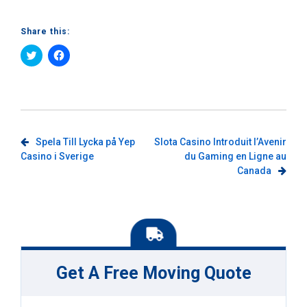
Share this:
Click
Click
to
to
share
share
on
on
Twitter
Facebook
(Opens
(Opens
in
in
new
new
window)
window)
Post
Spela Till Lycka på Yep
Slota Casino Introduit l’Avenir
Casino i Sverige
du Gaming en Ligne au
navigation
Canada
Get A Free Moving Quote