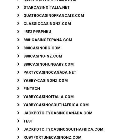
STARCASINOITALIA.NET
QUATROCASINOFRANCAIS.COM
CLASSICCASINONZ.COM
! БЕЗ РУБРИКИ
888-CASINOESPANA.COM
888CASINOBG.COM
888CASINO-NZ.COM
888CASINOHUNGARY.COM
PARTYCASINOCANADA.NET
YABBY-CASINONZ.COM
FINTECH
YABBYCASINOITALIA.COM
YABBYCASINOSOUTHAFRICA.COM
JACKPOTCITYCASINOCANADA.COM
TEST
JACKPOTCITYCASINOSOUTHAFRICA.COM
RUBYFORTUNECASINONZ.COM