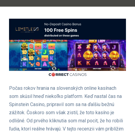
Počas rokov hrania na slovenských online kasínach
som skúsil hneď niekoľko platform. Keď nastal čas na
Spinstein Casino, pripravil som sa na ďalšiu bežnú
zážitok. Čoskoro som však zistil, že toto kasíno je
odlišné. Od prvého kliknutia som mal pocit, že ho robili
ľudia, ktorí reálne hrávajú. V tejto recenzii vám priblížim