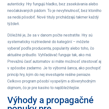
autenticky. Hry fungujú hladko, bez zasekávania alebo
neočakávaných pádom. To je nevyhnutnosť, bez ktorého
sa nedá pôsobiť. Nové tituly prichádzajú takmer každý
týždeň.
Dôležité je, že sa v danom počte nestratíte. Hry sú
systematicky roztriedené do kategórií – môžete
vyberať podľa producenta, popularity alebo toho, čo
aktuálne pribudlo. Vyhľadávač funguje tak, ako má.
Prevažnú časť automatov si máte možnosť otestovať aj
v spôsobe zadarmo. Je to výborná šanca, ako pochopiť
princíp hry, kým do nej investujete reálne peniaze.
Celkovo program pôsobí vyspelým a dôveryhodným
dojmom, čo je pre kasíno to najdôležitejšie.
Výhody a propagačné
ponuky pre