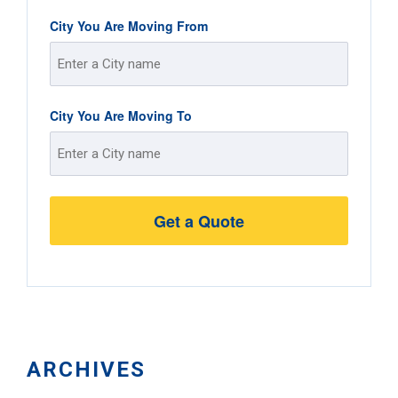
City You Are Moving From
Street
City You Are Moving To
Address
Street
Address
ARCHIVES