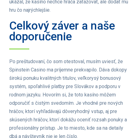
ukázal, že kasíno nechce hráča zaťažovať, ale dodať mu
hru čo najrýchlejšie.
Celkový záver a naše
doporučenie
Po preštudovaní, čo som otestoval, musím uviesť, že
Spinstein Casino ma príjemne prekvapilo. Dáva dokopy
širokú ponuku kvalitných titulov, veľkorysý bonusový
systém, spoľahlivé platby pre Slovákov a podporu v
rodnom jazyku. Hovorím si, že toto kasíno môžem
odporučiť s čistým svedomím. Je vhodné pre nových
hráčov, ktorí vyhľadávajú dôveryhodný vstup, aj pre
skúsených hráčov, ktorí dokážu oceniť rozsah ponuky a
profesionálny prístup. Je to miesto, kde sa na detaily
dbá a návštevník nie je len číslo.