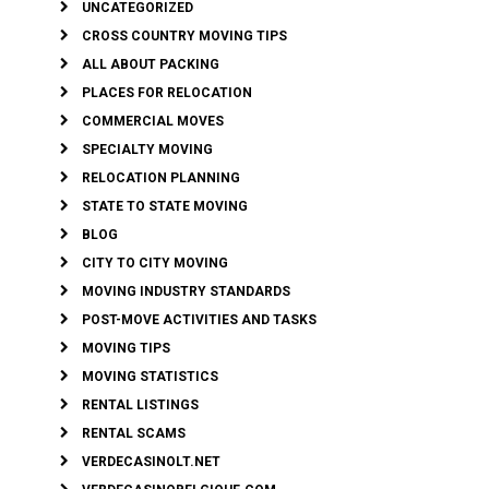
UNCATEGORIZED
CROSS COUNTRY MOVING TIPS
ALL ABOUT PACKING
PLACES FOR RELOCATION
COMMERCIAL MOVES
SPECIALTY MOVING
RELOCATION PLANNING
STATE TO STATE MOVING
BLOG
CITY TO CITY MOVING
MOVING INDUSTRY STANDARDS
POST-MOVE ACTIVITIES AND TASKS
MOVING TIPS
MOVING STATISTICS
RENTAL LISTINGS
RENTAL SCAMS
VERDECASINOLT.NET