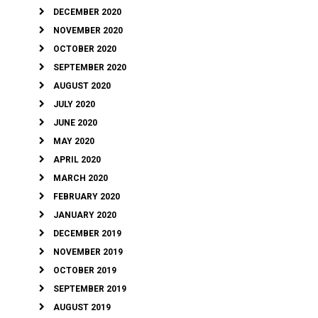
DECEMBER 2020
NOVEMBER 2020
OCTOBER 2020
SEPTEMBER 2020
AUGUST 2020
JULY 2020
JUNE 2020
MAY 2020
APRIL 2020
MARCH 2020
FEBRUARY 2020
JANUARY 2020
DECEMBER 2019
NOVEMBER 2019
OCTOBER 2019
SEPTEMBER 2019
AUGUST 2019