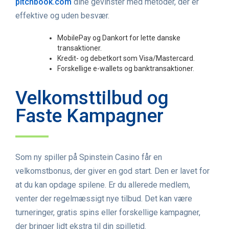
pitchbook.com
dine gevinster med metoder, der er
effektive og uden besvær.
MobilePay og Dankort for lette danske
transaktioner.
Kredit- og debetkort som Visa/Mastercard.
Forskellige e-wallets og banktransaktioner.
Velkomsttilbud og
Faste Kampagner
Som ny spiller på Spinstein Casino får en
velkomstbonus, der giver en god start. Den er lavet for
at du kan opdage spilene. Er du allerede medlem,
venter der regelmæssigt nye tilbud. Det kan være
turneringer, gratis spins eller forskellige kampagner,
der bringer lidt ekstra til din spilletid.