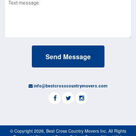
Message
(Required)
info@bestcrosscountrymovers.com
© Copyright 2026, Best Cross Country Movers Inc. All Rights