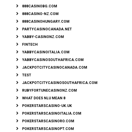
888CASINOBG.COM
888CASINO-NZ.COM
888CASINOHUNGARY.COM
PARTYCASINOCANADA.NET
YABBY-CASINONZ.COM
FINTECH
YABBYCASINOITALIA.COM
YABBYCASINOSOUTHAFRICA.COM
JACKPOTCITYCASINOCANADA.COM
TEST
JACKPOTCITYCASINOSOUTHAFRICA.COM
RUBYFORTUNECASINONZ.COM
WHAT DOES NLU MEAN 8
POKERSTARSCASINO-UK.UK
POKERSTARSCASINOITALIA.COM
POKERSTARSCASINORO.COM
POKERSTARSCASINOPT.COM