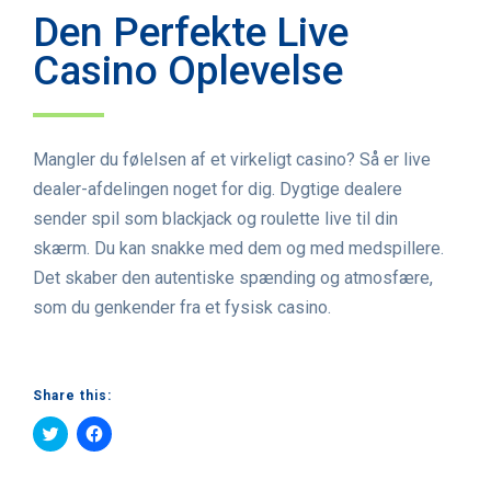
Den Perfekte Live
Casino Oplevelse
Mangler du følelsen af et virkeligt casino? Så er live
dealer-afdelingen noget for dig. Dygtige dealere
sender spil som blackjack og roulette live til din
skærm. Du kan snakke med dem og med medspillere.
Det skaber den autentiske spænding og atmosfære,
som du genkender fra et fysisk casino.
Share this:
Click
Click
to
to
share
share
on
on
Twitter
Facebook