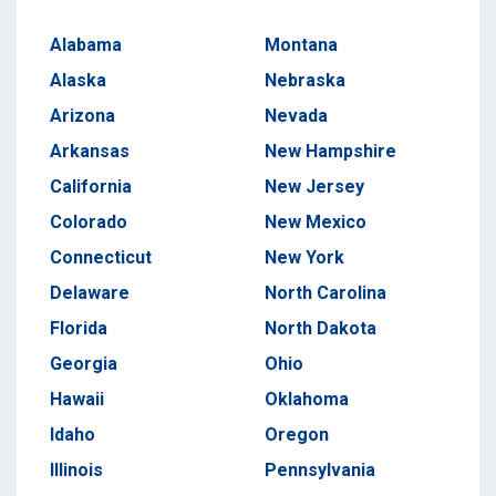
Alabama
Montana
Alaska
Nebraska
Arizona
Nevada
Arkansas
New Hampshire
California
New Jersey
Colorado
New Mexico
Connecticut
New York
Delaware
North Carolina
Florida
North Dakota
Georgia
Ohio
Hawaii
Oklahoma
Idaho
Oregon
Illinois
Pennsylvania