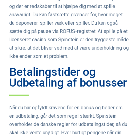
og der er redskaber til at hjælpe dig med at spille
ansvarligt. Du kan fastsætte grænser for, hvor meget
du deponerer, spiller væk eller spiller. Du kan også
sætte dig på pause via ROFUS-registret. At spille på et
licenseret casino som Spinstein er den tryggeste måde
at sikre, at det bliver ved med at være underholdning og
ikke ender som et problem.
Betalingstider og
Udbetaling af bonusser
Når du har opfyldt kravene for en bonus og beder om
en udbetaling, går det som regel stærkt. Spinstein
overholder de danske regler for udbetalingstider, så du
skal ikke vente unødigt. Hvor hurtigt pengene når din