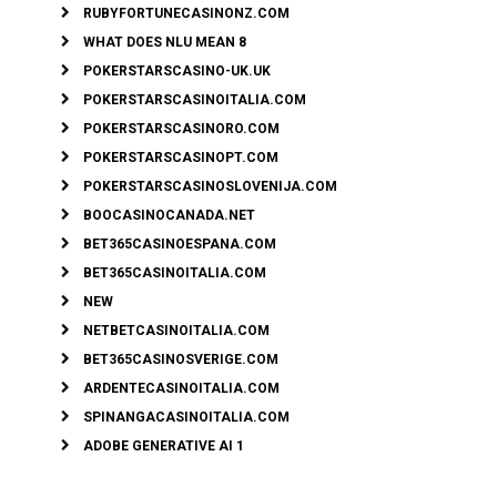
RUBYFORTUNECASINONZ.COM
WHAT DOES NLU MEAN 8
POKERSTARSCASINO-UK.UK
POKERSTARSCASINOITALIA.COM
POKERSTARSCASINORO.COM
POKERSTARSCASINOPT.COM
POKERSTARSCASINOSLOVENIJA.COM
BOOCASINOCANADA.NET
BET365CASINOESPANA.COM
BET365CASINOITALIA.COM
NEW
NETBETCASINOITALIA.COM
BET365CASINOSVERIGE.COM
ARDENTECASINOITALIA.COM
SPINANGACASINOITALIA.COM
ADOBE GENERATIVE AI 1