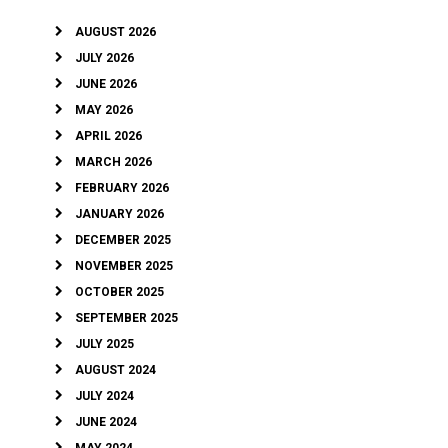
AUGUST 2026
JULY 2026
JUNE 2026
MAY 2026
APRIL 2026
MARCH 2026
FEBRUARY 2026
JANUARY 2026
DECEMBER 2025
NOVEMBER 2025
OCTOBER 2025
SEPTEMBER 2025
JULY 2025
AUGUST 2024
JULY 2024
JUNE 2024
MAY 2024