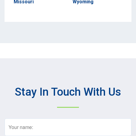
Missouri
Wyoming
Stay In Touch With Us
Name
(Required)