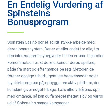
En Endelig Vurdering af
Spinsteins
Bonusprogram
Spinstein Casino gør et solidt stykke arbejde med
deres bonussystem. Der er et eller andet for alle, fra
den interesserede nybegynder til den erfarne highroller.
Fornemmelsen er, at de anerkender deres spillere,
både fra start og efter mange besøg. Metoden de
forener daglige tilbud, ugentlige begivenheder og et
loyalitetsprogram på, opbygger en aktiv platform, der
konstant giver noget tilbage. Læs altid vilkårene, spil
med omtanke, så kan du få meget meget sjov og værdi
ud af Spinsteins mange kampagner.