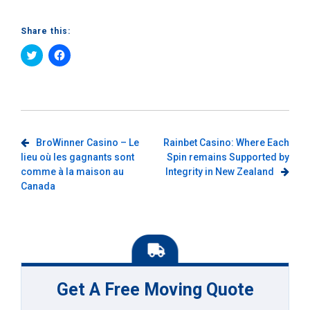
Share this:
Click
Click
to
to
share
share
on
on
Twitter
Facebook
(Opens
(Opens
in
in
new
new
window)
window)
Post
BroWinner Casino – Le
Rainbet Casino: Where Each
lieu où les gagnants sont
Spin remains Supported by
navigation
comme à la maison au
Integrity in New Zealand
Canada
Get A Free Moving Quote