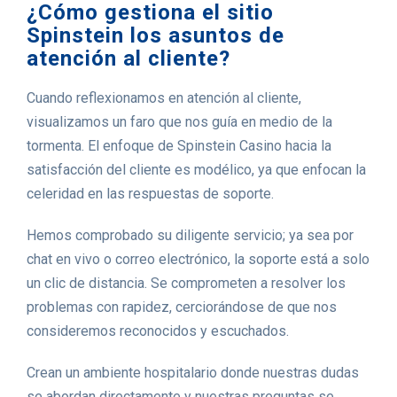
¿Cómo gestiona el sitio
Spinstein los asuntos de
atención al cliente?
Cuando reflexionamos en atención al cliente,
visualizamos un faro que nos guía en medio de la
tormenta. El enfoque de Spinstein Casino hacia la
satisfacción del cliente es modélico, ya que enfocan la
celeridad en las respuestas de soporte.
Hemos comprobado su diligente servicio; ya sea por
chat en vivo o correo electrónico, la soporte está a solo
un clic de distancia. Se comprometen a resolver los
problemas con rapidez, cerciorándose de que nos
consideremos reconocidos y escuchados.
Crean un ambiente hospitalario donde nuestras dudas
se abordan directamente y nuestras preguntas se