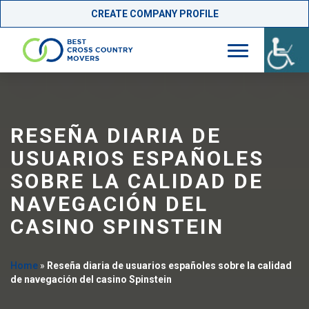
CREATE COMPANY PROFILE
Skip
to
content
RESEÑA DIARIA DE
USUARIOS ESPAÑOLES
SOBRE LA CALIDAD DE
NAVEGACIÓN DEL
CASINO SPINSTEIN
Home
»
Reseña diaria de usuarios españoles sobre la calidad
de navegación del casino Spinstein