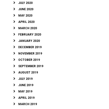
JULY 2020
JUNE 2020
MAY 2020
APRIL 2020
MARCH 2020
FEBRUARY 2020
JANUARY 2020
DECEMBER 2019
NOVEMBER 2019
OCTOBER 2019
SEPTEMBER 2019
AUGUST 2019
JULY 2019
JUNE 2019
MAY 2019
APRIL 2019
MARCH 2019