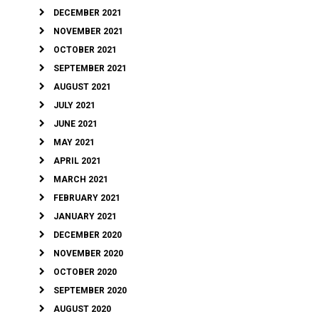
DECEMBER 2021
NOVEMBER 2021
OCTOBER 2021
SEPTEMBER 2021
AUGUST 2021
JULY 2021
JUNE 2021
MAY 2021
APRIL 2021
MARCH 2021
FEBRUARY 2021
JANUARY 2021
DECEMBER 2020
NOVEMBER 2020
OCTOBER 2020
SEPTEMBER 2020
AUGUST 2020