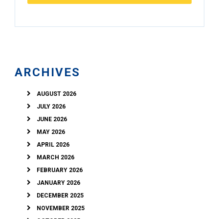
ARCHIVES
AUGUST 2026
JULY 2026
JUNE 2026
MAY 2026
APRIL 2026
MARCH 2026
FEBRUARY 2026
JANUARY 2026
DECEMBER 2025
NOVEMBER 2025