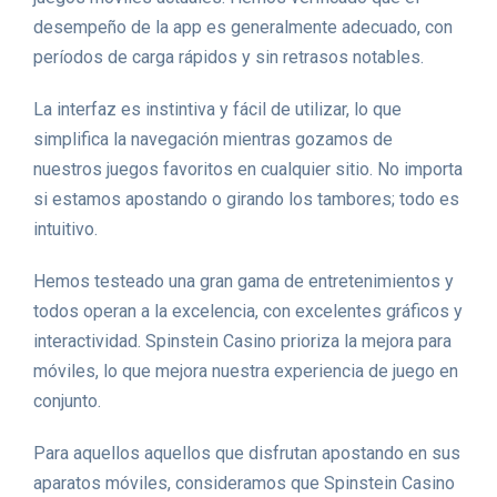
desempeño de la app es generalmente adecuado, con
períodos de carga rápidos y sin retrasos notables.
La interfaz es instintiva y fácil de utilizar, lo que
simplifica la navegación mientras gozamos de
nuestros juegos favoritos en cualquier sitio. No importa
si estamos apostando o girando los tambores; todo es
intuitivo.
Hemos testeado una gran gama de entretenimientos y
todos operan a la excelencia, con excelentes gráficos y
interactividad. Spinstein Casino prioriza la mejora para
móviles, lo que mejora nuestra experiencia de juego en
conjunto.
Para aquellos aquellos que disfrutan apostando en sus
aparatos móviles, consideramos que Spinstein Casino