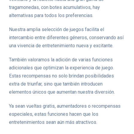
tragamonedas, con botes acumulativos, hay
alternativas para todos los preferencias.
Nuestra amplia selección de juegos facilita el
intercambio entre diferentes géneros, conservando así
una vivencia de entretenimiento nueva y excitante.
También valoramos la adición de varias funciones
adicionales que optimizan la experiencia de juego.
Estas recompensas no solo brindan posibilidades
extra de triunfar, sino que también introducen
elementos únicos que aumentan nuestra diversión.
Ya sean vueltas gratis, aumentadores o recompensas
especiales, estas funciones hacen que los
entretenimientos sean aún más atractivos.