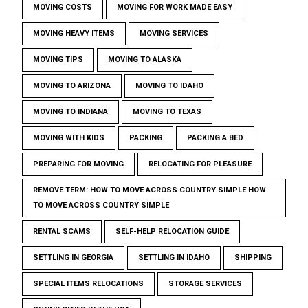
MOVING COSTS
MOVING FOR WORK MADE EASY
MOVING HEAVY ITEMS
MOVING SERVICES
MOVING TIPS
MOVING TO ALASKA
MOVING TO ARIZONA
MOVING TO IDAHO
MOVING TO INDIANA
MOVING TO TEXAS
MOVING WITH KIDS
PACKING
PACKING A BED
PREPARING FOR MOVING
RELOCATING FOR PLEASURE
REMOVE TERM: HOW TO MOVE ACROSS COUNTRY SIMPLE HOW
TO MOVE ACROSS COUNTRY SIMPLE
RENTAL SCAMS
SELF-HELP RELOCATION GUIDE
SETTLING IN GEORGIA
SETTLING IN IDAHO
SHIPPING
SPECIAL ITEMS RELOCATIONS
STORAGE SERVICES