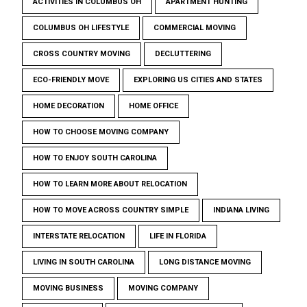
ACTIVITIES IN COLUMBUS OH
APARTMENT HUNTING
COLUMBUS OH LIFESTYLE
COMMERCIAL MOVING
CROSS COUNTRY MOVING
DECLUTTERING
ECO-FRIENDLY MOVE
EXPLORING US CITIES AND STATES
HOME DECORATION
HOME OFFICE
HOW TO CHOOSE MOVING COMPANY
HOW TO ENJOY SOUTH CAROLINA
HOW TO LEARN MORE ABOUT RELOCATION
HOW TO MOVE ACROSS COUNTRY SIMPLE
INDIANA LIVING
INTERSTATE RELOCATION
LIFE IN FLORIDA
LIVING IN SOUTH CAROLINA
LONG DISTANCE MOVING
MOVING BUSINESS
MOVING COMPANY