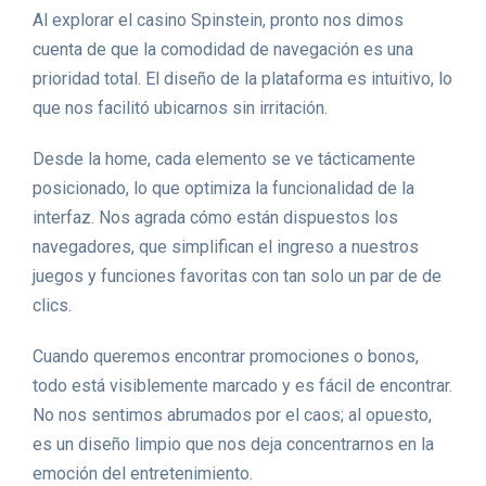
Al explorar el casino Spinstein, pronto nos dimos
cuenta de que la comodidad de navegación es una
prioridad total. El diseño de la plataforma es intuitivo, lo
que nos facilitó ubicarnos sin irritación.
Desde la home, cada elemento se ve tácticamente
posicionado, lo que optimiza la funcionalidad de la
interfaz. Nos agrada cómo están dispuestos los
navegadores, que simplifican el ingreso a nuestros
juegos y funciones favoritas con tan solo un par de de
clics.
Cuando queremos encontrar promociones o bonos,
todo está visiblemente marcado y es fácil de encontrar.
No nos sentimos abrumados por el caos; al opuesto,
es un diseño limpio que nos deja concentrarnos en la
emoción del entretenimiento.