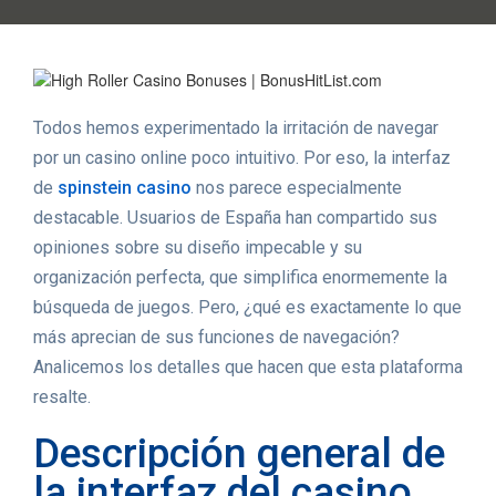
Todos hemos experimentado la irritación de navegar
por un casino online poco intuitivo. Por eso, la interfaz
de
spinstein casino
nos parece especialmente
destacable. Usuarios de España han compartido sus
opiniones sobre su diseño impecable y su
organización perfecta, que simplifica enormemente la
búsqueda de juegos. Pero, ¿qué es exactamente lo que
más aprecian de sus funciones de navegación?
Analicemos los detalles que hacen que esta plataforma
resalte.
Descripción general de
la interfaz del casino