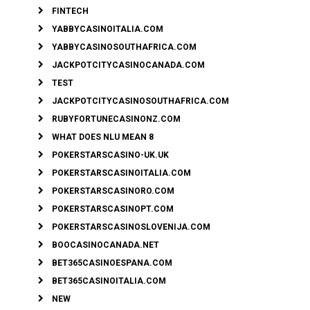
FINTECH
YABBYCASINOITALIA.COM
YABBYCASINOSOUTHAFRICA.COM
JACKPOTCITYCASINOCANADA.COM
TEST
JACKPOTCITYCASINOSOUTHAFRICA.COM
RUBYFORTUNECASINONZ.COM
WHAT DOES NLU MEAN 8
POKERSTARSCASINO-UK.UK
POKERSTARSCASINOITALIA.COM
POKERSTARSCASINORO.COM
POKERSTARSCASINOPT.COM
POKERSTARSCASINOSLOVENIJA.COM
BOOCASINOCANADA.NET
BET365CASINOESPANA.COM
BET365CASINOITALIA.COM
NEW