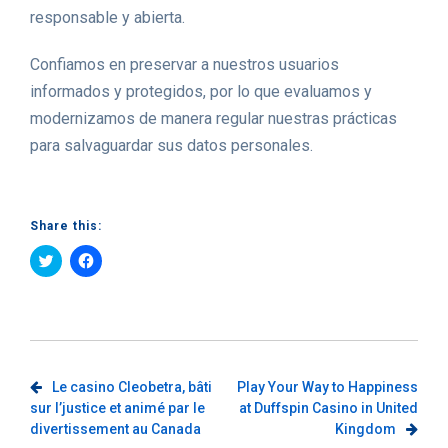
responsable y abierta.
Confiamos en preservar a nuestros usuarios
informados y protegidos, por lo que evaluamos y
modernizamos de manera regular nuestras prácticas
para salvaguardar sus datos personales.
Share this:
Click
Click
to
to
share
share
on
on
Twitter
Facebook
(Opens
(Opens
in
in
new
new
window)
window)
Post
Le casino Cleobetra, bâti
Play Your Way to Happiness
sur l’justice et animé par le
at Duffspin Casino in United
navigation
divertissement au Canada
Kingdom