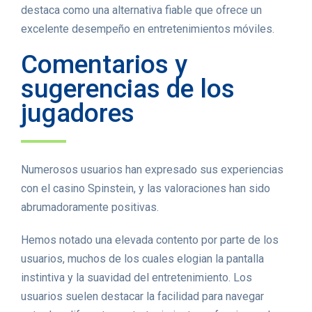
destaca como una alternativa fiable que ofrece un
excelente desempeño en entretenimientos móviles.
Comentarios y
sugerencias de los
jugadores
Numerosos usuarios han expresado sus experiencias
con el casino Spinstein, y las valoraciones han sido
abrumadoramente positivas.
Hemos notado una elevada contento por parte de los
usuarios, muchos de los cuales elogian la pantalla
instintiva y la suavidad del entretenimiento. Los
usuarios suelen destacar la facilidad para navegar