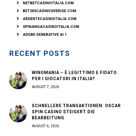
NETBETCASINOITALIA.COM
BET365CASINOSVERIGE.COM
ARDENTECASINOITALIA.COM
SPINANGACASINOITALIA.COM
ADOBE GENERATIVE AI 1
RECENT POSTS
WINOMANIA – È LEGITTIMO E FIDATO
PER I GIOCATORI IN ITALIA?
AUGUST 7, 2026
SCHNELLERE TRANSAKTIONEN: OSCAR
SPIN CASINO STEIGERT DIE
BEARBEITUNG
AUGUST 6, 2026