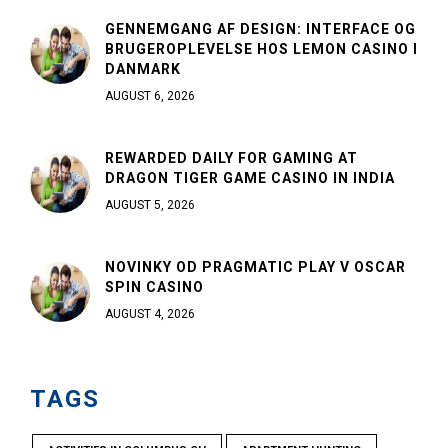
GENNEMGANG AF DESIGN: INTERFACE OG
BRUGEROPLEVELSE HOS LEMON CASINO I
DANMARK
AUGUST 6, 2026
REWARDED DAILY FOR GAMING AT
DRAGON TIGER GAME CASINO IN INDIA
AUGUST 5, 2026
NOVINKY OD PRAGMATIC PLAY V OSCAR
SPIN CASINO
AUGUST 4, 2026
TAGS