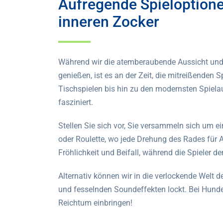
Aufregende Spieloptionen
inneren Zocker
Während wir die atemberaubende Aussicht und
genießen, ist es an der Zeit, die mitreißenden
Tischspielen bis hin zu den modernsten Spiel
fasziniert.
Stellen Sie sich vor, Sie versammeln sich um ei
oder Roulette, wo jede Drehung des Rades für A
Fröhlichkeit und Beifall, während die Spieler d
Alternativ können wir in die verlockende Welt 
und fesselnden Soundeffekten lockt. Bei Hunde
Reichtum einbringen!