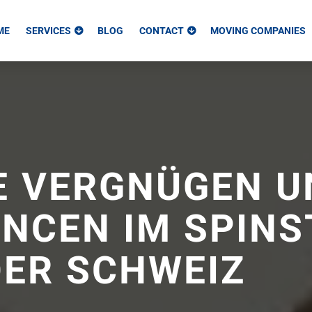
ME
SERVICES
BLOG
CONTACT
MOVING COMPANIES
E VERGNÜGEN U
NCEN IM SPINS
DER SCHWEIZ