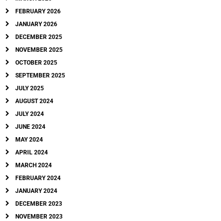
FEBRUARY 2026
JANUARY 2026
DECEMBER 2025
NOVEMBER 2025
OCTOBER 2025
SEPTEMBER 2025
JULY 2025
AUGUST 2024
JULY 2024
JUNE 2024
MAY 2024
APRIL 2024
MARCH 2024
FEBRUARY 2024
JANUARY 2024
DECEMBER 2023
NOVEMBER 2023