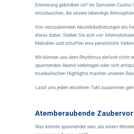
Erinnerung geblieben ist? Im Spinstein Casino l
einzutauchen, die unsere lebendige Atmosphäre
Von verzaubernden Akustikdarbietungen bis hi
etwas dabei. Stellen Sie sich vor: Internationa
Melodien und schaffen eine persönliche Verbindu
Wir können uns dem Rhythmus einfach nicht en
spannenden Abend verbringen oder sich entspa
musikalischen Highlights machen unseren Be
Lasst uns jeden einzelnen Takt zusammen gen
Atemberaubende Zaubervor
Was könnte spannender sein, als einem Meisteri