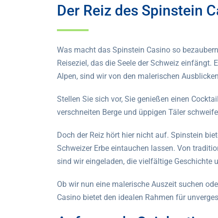
Der Reiz des Spinstein C
Was macht das Spinstein Casino so bezaubernd? 
Reiseziel, das die Seele der Schweiz einfängt. 
Alpen, sind wir von den malerischen Ausblicken
Stellen Sie sich vor, Sie genießen einen Cocktai
verschneiten Berge und üppigen Täler schweifen
Doch der Reiz hört hier nicht auf. Spinstein biete
Schweizer Erbe eintauchen lassen. Von traditi
sind wir eingeladen, die vielfältige Geschichte
Ob wir nun eine malerische Auszeit suchen ode
Casino bietet den idealen Rahmen für unverge