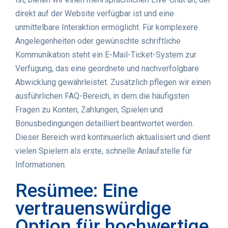
direkt auf der Website verfügbar ist und eine
unmittelbare Interaktion ermöglicht. Für komplexere
Angelegenheiten oder gewünschte schriftliche
Kommunikation steht ein E-Mail-Ticket-System zur
Verfügung, das eine geordnete und nachverfolgbare
Abwicklung gewährleistet. Zusätzlich pflegen wir einen
ausführlichen FAQ-Bereich, in dem die häufigsten
Fragen zu Konten, Zahlungen, Spielen und
Bonusbedingungen detailliert beantwortet werden.
Dieser Bereich wird kontinuierlich aktualisiert und dient
vielen Spielern als erste, schnelle Anlaufstelle für
Informationen.
Resümee: Eine
vertrauenswürdige
Option für hochwertige