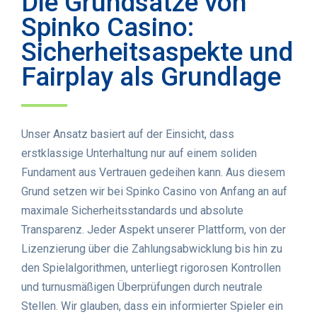
Die Grundsätze von
Spinko Casino:
Sicherheitsaspekte und
Fairplay als Grundlage
Unser Ansatz basiert auf der Einsicht, dass
erstklassige Unterhaltung nur auf einem soliden
Fundament aus Vertrauen gedeihen kann. Aus diesem
Grund setzen wir bei Spinko Casino von Anfang an auf
maximale Sicherheitsstandards und absolute
Transparenz. Jeder Aspekt unserer Plattform, von der
Lizenzierung über die Zahlungsabwicklung bis hin zu
den Spielalgorithmen, unterliegt rigorosen Kontrollen
und turnusmäßigen Überprüfungen durch neutrale
Stellen. Wir glauben, dass ein informierter Spieler ein