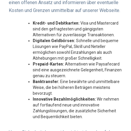
einen offenen Ansatz und informieren über eventuelle
Kosten und Grenzen unmittelbar auf unserer Webseite.
Kredit- und Debitkarten:
Visa und Mastercard
sind den gefragtesten und gängigsten
Alternativen für zuverlässige Transaktionen.
Digitalen Geldbörsen:
Schnelle und bequeme
Lösungen wie PayPal, Skrill und Neteller
ermöglichen sowohl Einzahlungen als auch
Abhebungen mit großer Schnelligkeit.
Prepaid-Karten:
Alternativen wie Paysafecard
sind eine ausgezeichnete Gelegenheit, Finanzen
genau zu steuern.
Banktransfer:
Eine bewährte und unmittelbare
Weise, die bei höheren Beträgen meistens
bevorzugt.
Innovative Bezahlmöglichkeiten:
Wir nehmen
auf fortlaufend neue und innovative
Zahlungslösungen, die zusätzliche Sicherheit
und Bequemlichkeit bieten.