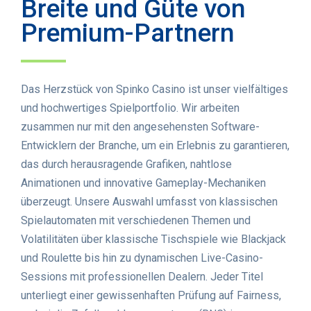
Breite und Güte von
Premium-Partnern
Das Herzstück von Spinko Casino ist unser vielfältiges
und hochwertiges Spielportfolio. Wir arbeiten
zusammen nur mit den angesehensten Software-
Entwicklern der Branche, um ein Erlebnis zu garantieren,
das durch herausragende Grafiken, nahtlose
Animationen und innovative Gameplay-Mechaniken
überzeugt. Unsere Auswahl umfasst von klassischen
Spielautomaten mit verschiedenen Themen und
Volatilitäten über klassische Tischspiele wie Blackjack
und Roulette bis hin zu dynamischen Live-Casino-
Sessions mit professionellen Dealern. Jeder Titel
unterliegt einer gewissenhaften Prüfung auf Fairness,