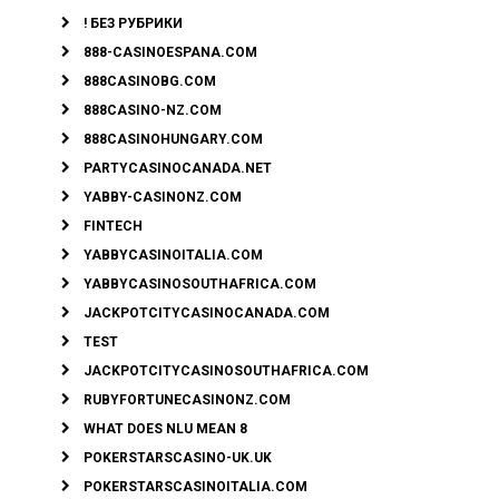
! БЕЗ РУБРИКИ
888-CASINOESPANA.COM
888CASINOBG.COM
888CASINO-NZ.COM
888CASINOHUNGARY.COM
PARTYCASINOCANADA.NET
YABBY-CASINONZ.COM
FINTECH
YABBYCASINOITALIA.COM
YABBYCASINOSOUTHAFRICA.COM
JACKPOTCITYCASINOCANADA.COM
TEST
JACKPOTCITYCASINOSOUTHAFRICA.COM
RUBYFORTUNECASINONZ.COM
WHAT DOES NLU MEAN 8
POKERSTARSCASINO-UK.UK
POKERSTARSCASINOITALIA.COM