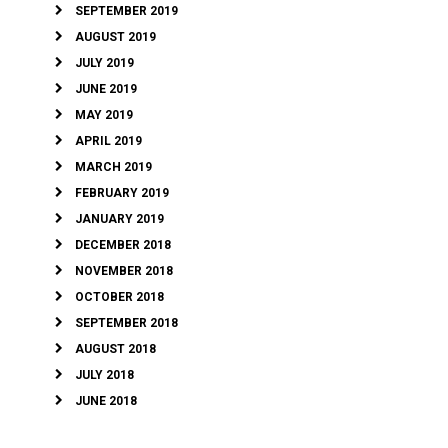
SEPTEMBER 2019
AUGUST 2019
JULY 2019
JUNE 2019
MAY 2019
APRIL 2019
MARCH 2019
FEBRUARY 2019
JANUARY 2019
DECEMBER 2018
NOVEMBER 2018
OCTOBER 2018
SEPTEMBER 2018
AUGUST 2018
JULY 2018
JUNE 2018