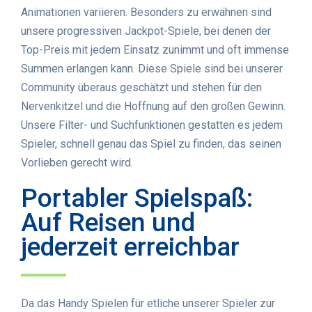
Animationen variieren. Besonders zu erwähnen sind
unsere progressiven Jackpot-Spiele, bei denen der
Top-Preis mit jedem Einsatz zunimmt und oft immense
Summen erlangen kann. Diese Spiele sind bei unserer
Community überaus geschätzt und stehen für den
Nervenkitzel und die Hoffnung auf den großen Gewinn.
Unsere Filter- und Suchfunktionen gestatten es jedem
Spieler, schnell genau das Spiel zu finden, das seinen
Vorlieben gerecht wird.
Portabler Spielspaß:
Auf Reisen und
jederzeit erreichbar
Da das Handy Spielen für etliche unserer Spieler zur