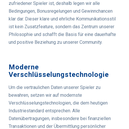
zufriedener Spieler ist, deshalb legen wir alle
Bedingungen, Bonusregelungen und Gewinnchancen
klar dar. Dieser klare und ehrliche Kommunikationsstil
ist kein Zusatzfeature, sondern das Zentrum unserer
Philosophie und schafft die Basis für eine dauerhafte
und positive Beziehung zu unserer Community.
Moderne
Verschlüsselungstechnologie
Um die vertraulichen Daten unserer Spieler zu
bewahren, setzen wir auf modernste
Verschlüsselungstechnologien, die dem heutigen
Industriestandard entsprechen. Alle
Datenübertragungen, insbesondere bei finanziellen
Transaktionen und der Übermittlung persönlicher