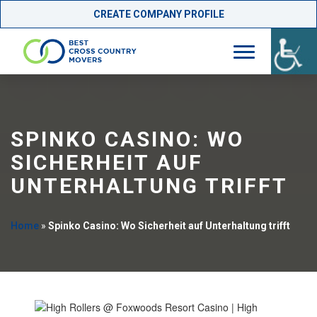
CREATE COMPANY PROFILE
Skip
to
content
SPINKO CASINO: WO
SICHERHEIT AUF
UNTERHALTUNG TRIFFT
Home
»
Spinko Casino: Wo Sicherheit auf Unterhaltung trifft