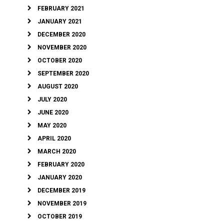
FEBRUARY 2021
JANUARY 2021
DECEMBER 2020
NOVEMBER 2020
OCTOBER 2020
SEPTEMBER 2020
AUGUST 2020
JULY 2020
JUNE 2020
MAY 2020
APRIL 2020
MARCH 2020
FEBRUARY 2020
JANUARY 2020
DECEMBER 2019
NOVEMBER 2019
OCTOBER 2019