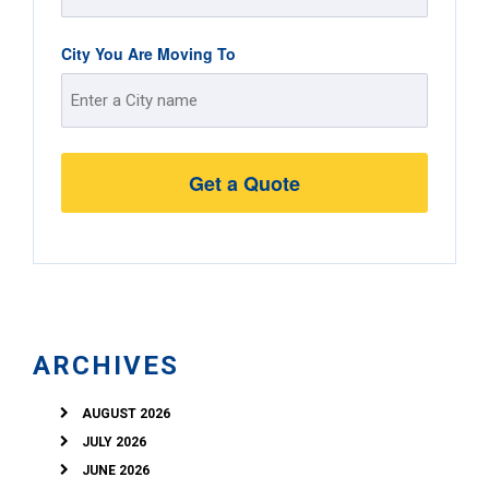
Street
City You Are Moving To
Address
Street
Address
ARCHIVES
AUGUST 2026
JULY 2026
JUNE 2026