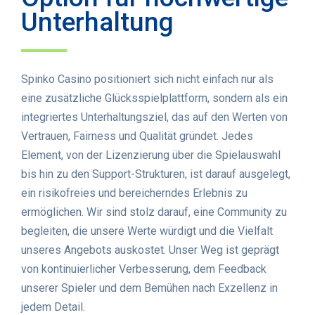
Unterhaltung
Spinko Casino positioniert sich nicht einfach nur als
eine zusätzliche Glücksspielplattform, sondern als ein
integriertes Unterhaltungsziel, das auf den Werten von
Vertrauen, Fairness und Qualität gründet. Jedes
Element, von der Lizenzierung über die Spielauswahl
bis hin zu den Support-Strukturen, ist darauf ausgelegt,
ein risikofreies und bereicherndes Erlebnis zu
ermöglichen. Wir sind stolz darauf, eine Community zu
begleiten, die unsere Werte würdigt und die Vielfalt
unseres Angebots auskostet. Unser Weg ist geprägt
von kontinuierlicher Verbesserung, dem Feedback
unserer Spieler und dem Bemühen nach Exzellenz in
jedem Detail.