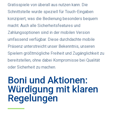
Gratisspiele von überall aus nutzen kann. Die
Schnittstelle wurde speziell für Touch-Eingaben
konzipiert, was die Bedienung besonders bequem
macht. Auch alle Sicherheitsfeatures und
Zahlungsoptionen sind in der mobilen Version
umfassend verfügbar. Diese durchdachte mobile
Präsenz unterstreicht unser Bekenntnis, unseren
Spielern größtmögliche Freiheit und Zugänglichkeit zu
bereitstellen, ohne dabei Kompromisse bei Qualität
oder Sicherheit zu machen.
Boni und Aktionen:
Würdigung mit klaren
Regelungen