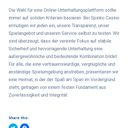
Die Wahl für eine Online-Unterhaltungsplattform sollte
immer auf soliden Kriterien basieren. Bei Spinko Casino
ermutigen wir jeden ein, unsere Transparenz, unser
Spielangebot und unseren Service selbst zu testen. Wir
sind überzeugt, dass der vereinte Fokus auf stabile
Sicherheit und hervorragende Unterhaltung eine
außergewöhnliche und bedeutende Kombination bildet.
Für alle, die eine vertrauenswürdige, vergnügliche und
anständige Spielumgebung anstreben, präsentieren wir
eine Heimat, in der der Spaß am Spiel im Vordergrund
steht, getragen von einem festen Fundament aus
Zuverlässigkeit und Integrität.
Share this:
Click
Click