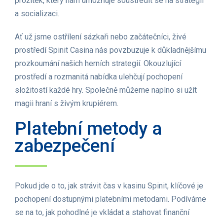
prožitek, který nám umožňuje soustředit se na strategii
a socializaci.
Ať už jsme ostřílení sázkaři nebo začátečníci, živé
prostředí Spinit Casina nás povzbuzuje k důkladnějšímu
prozkoumání našich herních strategií. Okouzlující
prostředí a rozmanitá nabídka ulehčují pochopení
složitostí každé hry. Společně můžeme naplno si užít
magii hraní s živým krupiérem.
Platební metody a
zabezpečení
Pokud jde o to, jak strávit čas v kasinu Spinit, klíčové je
pochopení dostupnými platebními metodami. Podíváme
se na to, jak pohodlné je vkládat a stahovat finanční