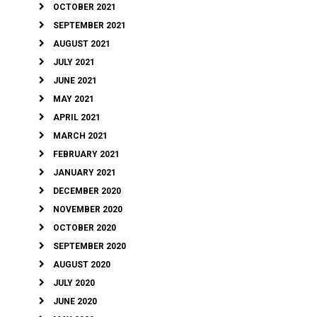
OCTOBER 2021
SEPTEMBER 2021
AUGUST 2021
JULY 2021
JUNE 2021
MAY 2021
APRIL 2021
MARCH 2021
FEBRUARY 2021
JANUARY 2021
DECEMBER 2020
NOVEMBER 2020
OCTOBER 2020
SEPTEMBER 2020
AUGUST 2020
JULY 2020
JUNE 2020