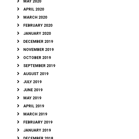
MAY 2020
APRIL 2020
MARCH 2020
FEBRUARY 2020
JANUARY 2020
DECEMBER 2019
NOVEMBER 2019
OCTOBER 2019
SEPTEMBER 2019
AUGUST 2019
JULY 2019
JUNE 2019
MAY 2019
APRIL 2019
MARCH 2019
FEBRUARY 2019
JANUARY 2019
DECEMBER 2018