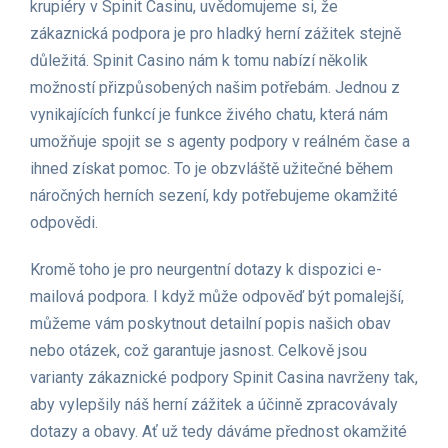
krupiéry v Spinit Casinu, uvědomujeme si, že
zákaznická podpora je pro hladký herní zážitek stejně
důležitá. Spinit Casino nám k tomu nabízí několik
možností přizpůsobených našim potřebám. Jednou z
vynikajících funkcí je funkce živého chatu, která nám
umožňuje spojit se s agenty podpory v reálném čase a
ihned získat pomoc. To je obzvláště užitečné během
náročných herních sezení, kdy potřebujeme okamžité
odpovědi.
Kromě toho je pro neurgentní dotazy k dispozici e-
mailová podpora. I když může odpověď být pomalejší,
můžeme vám poskytnout detailní popis našich obav
nebo otázek, což garantuje jasnost. Celkově jsou
varianty zákaznické podpory Spinit Casina navrženy tak,
aby vylepšily náš herní zážitek a účinně zpracovávaly
dotazy a obavy. Ať už tedy dáváme přednost okamžité