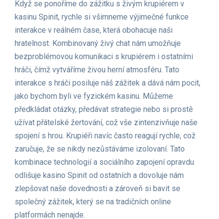
Když se ponoříme do zážitku s živým krupiérem v
kasinu Spinit, rychle si všimneme výjimečné funkce
interakce v reálném čase, která obohacuje naši
hratelnost. Kombinovaný živý chat nám umožňuje
bezproblémovou komunikaci s krupiérem i ostatními
hráči, čímž vytváříme živou herní atmosféru. Tato
interakce s hráči posiluje náš zážitek a dává nám pocit,
jako bychom byli ve fyzickém kasinu. Můžeme
předkládat otázky, předávat strategie nebo si prostě
užívat přátelské žertování, což vše zintenzivňuje naše
spojení s hrou. Krupiéři navíc často reagují rychle, což
zaručuje, že se nikdy nezůstáváme izolovaní. Tato
kombinace technologií a sociálního zapojení opravdu
odlišuje kasino Spinit od ostatních a dovoluje nám
zlepšovat naše dovednosti a zároveň si bavit se
společný zážitek, který se na tradičních online
platformách nenajde.