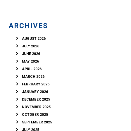
ARCHIVES
AUGUST 2026
JULY 2026
JUNE 2026
MAY 2026
APRIL 2026
MARCH 2026
FEBRUARY 2026
JANUARY 2026
DECEMBER 2025
NOVEMBER 2025
OCTOBER 2025
SEPTEMBER 2025
JULY 2025