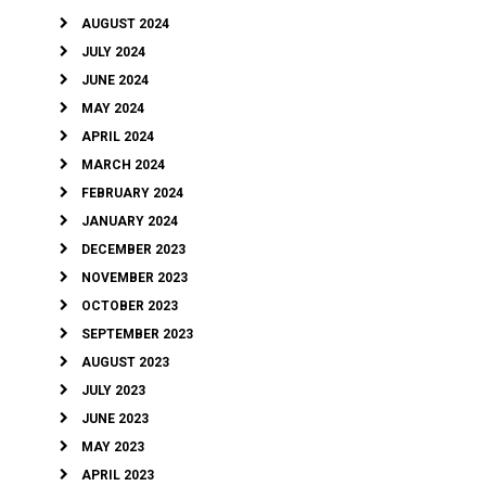
AUGUST 2024
JULY 2024
JUNE 2024
MAY 2024
APRIL 2024
MARCH 2024
FEBRUARY 2024
JANUARY 2024
DECEMBER 2023
NOVEMBER 2023
OCTOBER 2023
SEPTEMBER 2023
AUGUST 2023
JULY 2023
JUNE 2023
MAY 2023
APRIL 2023