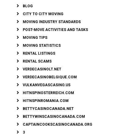
BLOG
CITY TO CITY MOVING
MOVING INDUSTRY STANDARDS
POST-MOVE ACTIVITIES AND TASKS
MOVING TIPS
MOVING STATISTICS
RENTAL LISTINGS
RENTAL SCAMS
VERDECASINOLT.NET
VERDECASINOBELGIQUE.COM
VULKANVEGASCASINO.US
HITNSPINOSTERREICH.COM
HITNSPINROMANIA.COM
BETTYCASINOCANADA.NET
BETTYWINSCASINOCANADA.COM
CAPTAINCOOKSCASINOCANADA.ORG
3