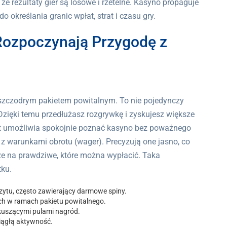
że rezultaty gier są losowe i rzetelne. Kasyno propaguje
o określania granic wpłat, strat i czasu gry.
 Rozpoczynają Przygodę z
szczodrym pakietem powitalnym. To nie pojedynczy
 Dzięki temu przedłużasz rozgrywkę i zyskujesz większe
iet umożliwia spokojnie poznać kasyno bez poważnego
e z warunkami obrotu (wager). Precyzują one jasno, co
ze na prawdziwe, które można wypłacić. Taka
ku.
ytu, często zawierający darmowe spiny.
ch w ramach pakietu powitalnego.
 kuszącymi pulami nagród.
iągłą aktywność.