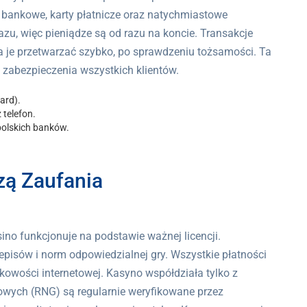
 bankowe, karty płatnicze oraz natychmiastowe
azu, więc pieniądze są od razu na koncie. Transakcje
a je przetwarzać szybko, po sprawdzeniu tożsamości. Ta
a zabezpieczenia wszystkich klientów.
ard).
 telefon.
polskich banków.
zą Zaufania
ino funkcjonuje na podstawie ważnej licencji.
pisów i norm odpowiedzialnej gry. Wszystkie płatności
kowości internetowej. Kasyno współdziała tylko z
owych (RNG) są regularnie weryfikowane przez