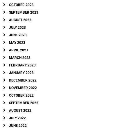
OCTOBER 2023
SEPTEMBER 2023
AUGUST 2023
JULY 2023
JUNE 2023
MAY 2023
APRIL 2023
MARCH 2023
FEBRUARY 2023
JANUARY 2023
DECEMBER 2022
NOVEMBER 2022
OCTOBER 2022
SEPTEMBER 2022
AUGUST 2022
JULY 2022
JUNE 2022