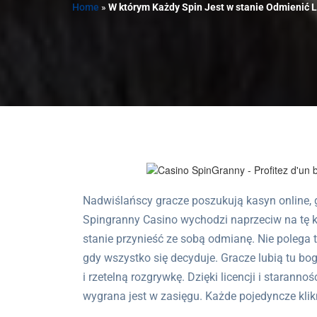
Home
»
W którym Każdy Spin Jest w stanie Odmienić 
Nadwiślańscy gracze poszukują kasyn online, 
Spingranny Casino wychodzi naprzeciw na tę ko
stanie przynieść ze sobą odmianę. Nie polega 
gdy wszystko się decyduje. Gracze lubią tu bo
i rzetelną rozgrywkę. Dzięki licencji i staran
wygrana jest w zasięgu. Każde pojedyncze kli