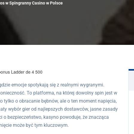
Los w Spingranny Casino w Polsce
gdzie emocje spotykają się z realnymi wygranymi.
nieczność. To platforma, na której dowolny spin jest w
to tylko o obracanie bębnów, ale o ten moment napięcia,
gaty wybór gier od najlepszych dostawców, jasne zasady
ności o bezpieczeństwo, kasyno powoduje, że znacząca
knięcie może być tym kluczowym.