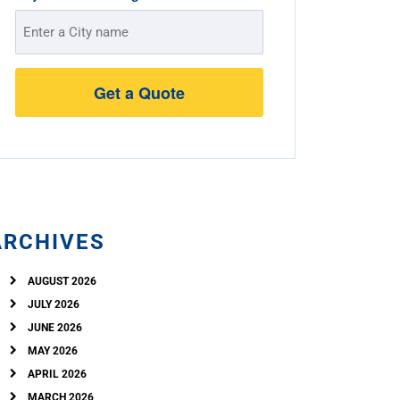
Address
Street
Address
ARCHIVES
AUGUST 2026
JULY 2026
JUNE 2026
MAY 2026
APRIL 2026
MARCH 2026