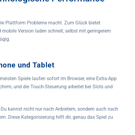
die Plattform Probleme macht. Zum Glück bietet
 mobile Version laden schnell, selbst mit geringerem
ügig.
hone und Tablet
meisten Spiele laufen sofort im Browser, eine Extra-App
schirm, und die Touch-Steuerung arbeitet bei Slots und
. Du kannst nicht nur nach Anbietern, sondern auch nach
rn. Diese Kategorisierung hilft dir, genau das Spiel zu