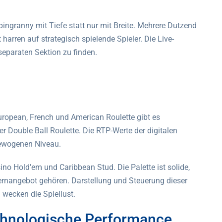
pingranny mit Tiefe statt nur mit Breite. Mehrere Dutzend
harren auf strategisch spielende Spieler. Die Live-
 separaten Sektion zu finden.
uropean, French und American Roulette gibt es
r Double Ball Roulette. Die RTP-Werte der digitalen
gewogenen Niveau.
ino Hold’em und Caribbean Stud. Die Palette ist solide,
rnangebot gehören. Darstellung und Steuerung dieser
 wecken die Spiellust.
chnologische Performance