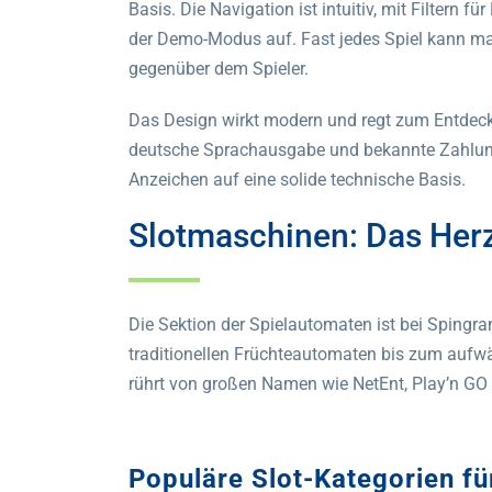
Basis. Die Navigation ist intuitiv, mit Filtern fü
der Demo-Modus auf. Fast jedes Spiel kann man
gegenüber dem Spieler.
Das Design wirkt modern und regt zum Entdecke
deutsche Sprachausgabe und bekannte Zahlungs
Anzeichen auf eine solide technische Basis.
Slotmaschinen: Das Herz
Die Sektion der Spielautomaten ist bei Spingra
traditionellen Früchteautomaten bis zum aufwä
rührt von großen Namen wie NetEnt, Play’n GO
Populäre Slot-Kategorien fü