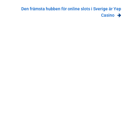
Den främsta hubben för online slots i Sverige är Yep
Casino