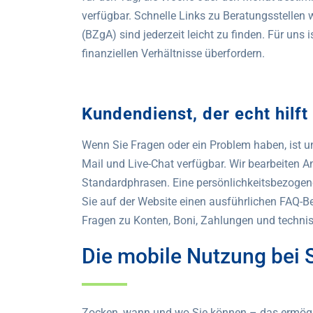
verfügbar. Schnelle Links zu Beratungsstellen 
(BZgA) sind jederzeit leicht zu finden. Für uns i
finanziellen Verhältnisse überfordern.
Kundendienst, der echt hilft
Wenn Sie Fragen oder ein Problem haben, ist un
Mail und Live-Chat verfügbar. Wir bearbeiten 
Standardphrasen. Eine persönlichkeitsbezogen
Sie auf der Website einen ausführlichen FAQ-Be
Fragen zu Konten, Boni, Zahlungen und technis
Die mobile Nutzung bei 
Zocken, wann und wo Sie können – das ermögli