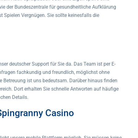
wie der Bundeszentrale für gesundheitliche Aufklärung
st Spielen Vergnügen. Sie sollte keinesfalls die
ser deutscher Support für Sie da. Das Team ist per E-
Anfragen fachkundig und freundlich, möglichst ohne
e Betreuung ist uns bedeutsam. Darüber hinaus finden
reich. Dort erhalten Sie schnelle Antworten auf häufige
chen Details.
Spingranny Casino
cht unsere mobile Plattform möglich. Sie müssen keine