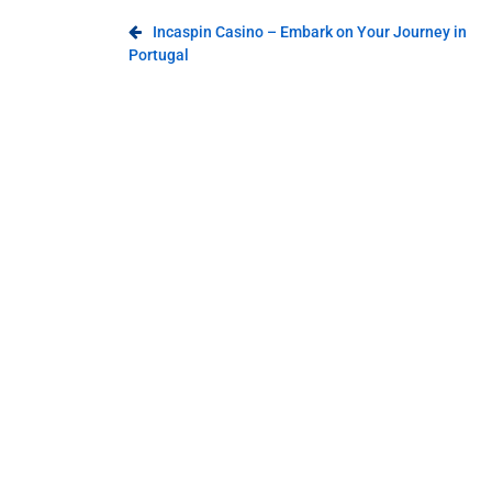
window)
window)
Post
Incaspin Casino – Embark on Your Journey in
Portugal
navigation