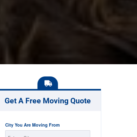
Get A Free Moving Quote
City You Are Moving From