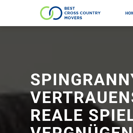
HO
Skip
to
content
SPINGRANNY
VERTRAUEN
REALE SPIE