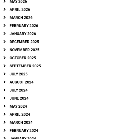
MAY 2026
APRIL 2026
MARCH 2026
FEBRUARY 2026
JANUARY 2026
DECEMBER 2025
NOVEMBER 2025
OCTOBER 2025
SEPTEMBER 2025
JULY 2025
AUGUST 2024
JULY 2024
JUNE 2024
MAY 2024
APRIL 2024
MARCH 2024
FEBRUARY 2024
JANUARY 2024