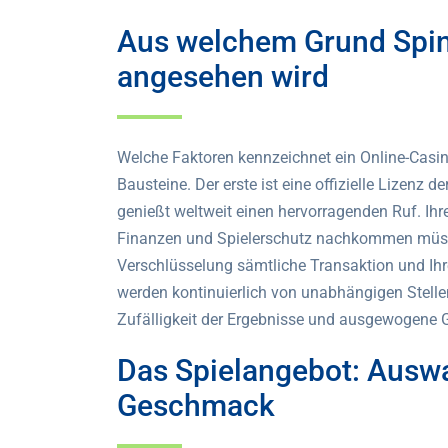
Aus welchem Grund Spin
angesehen wird
Welche Faktoren kennzeichnet ein Online-Casin
Bausteine. Der erste ist eine offizielle Lizenz 
genießt weltweit einen hervorragenden Ruf. Ihre
Finanzen und Spielerschutz nachkommen müsse
Verschlüsselung sämtliche Transaktion und Ihr
werden kontinuierlich von unabhängigen Stellen
Zufälligkeit der Ergebnisse und ausgewogene 
Das Spielangebot: Auswa
Geschmack