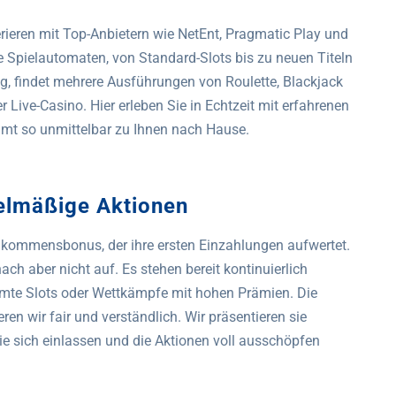
rieren mit Top-Anbietern wie NetEnt, Pragmatic Play und
 Spielautomaten, von Standard-Slots bis zu neuen Titeln
, findet mehrere Ausführungen von Roulette, Blackjack
 Live-Casino. Hier erleben Sie in Echtzeit mit erfahrenen
ommt so unmittelbar zu Ihnen nach Hause.
elmäßige Aktionen
lkommensbonus, der ihre ersten Einzahlungen aufwertet.
ch aber nicht auf. Es stehen bereit kontinuierlich
immte Slots oder Wettkämpfe mit hohen Prämien. Die
en wir fair und verständlich. Wir präsentieren sie
ie sich einlassen und die Aktionen voll ausschöpfen