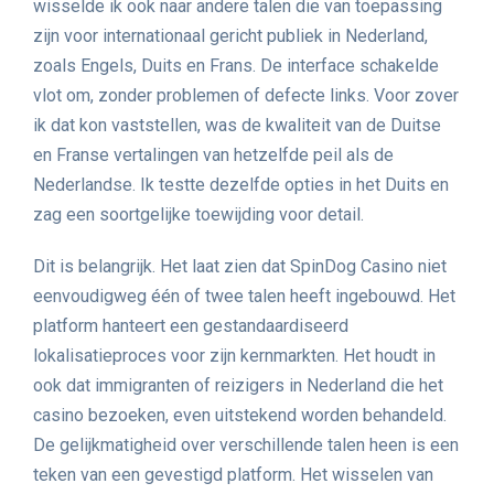
wisselde ik ook naar andere talen die van toepassing
zijn voor internationaal gericht publiek in Nederland,
zoals Engels, Duits en Frans. De interface schakelde
vlot om, zonder problemen of defecte links. Voor zover
ik dat kon vaststellen, was de kwaliteit van de Duitse
en Franse vertalingen van hetzelfde peil als de
Nederlandse. Ik testte dezelfde opties in het Duits en
zag een soortgelijke toewijding voor detail.
Dit is belangrijk. Het laat zien dat SpinDog Casino niet
eenvoudigweg één of twee talen heeft ingebouwd. Het
platform hanteert een gestandaardiseerd
lokalisatieproces voor zijn kernmarkten. Het houdt in
ook dat immigranten of reizigers in Nederland die het
casino bezoeken, even uitstekend worden behandeld.
De gelijkmatigheid over verschillende talen heen is een
teken van een gevestigd platform. Het wisselen van