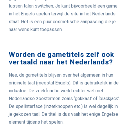
tussen talen switchen. Je kunt bijvoorbeeld een game
in het Engels spelen terwijl de site in het Nederlands
staat. Het is een puur cosmetische aanpassing die je
naar wens kunt toepassen.
Worden de gametitels zelf ook
vertaald naar het Nederlands?
Nee, de gametitels blijven over het algemeen in hun
originele taal (meestal Engels). Dit is gebruikelijk in de
industrie. De zoekfunctie werkt echter wel met
Nederlandse zoektermen zoals ‘gokkast’ of ‘blackjack’.
De spelinterface (inzetknoppen etc.) is wel degelijk in
je gekozen taal. De titel is dus vaak het enige Engelse
element tijdens het spelen.