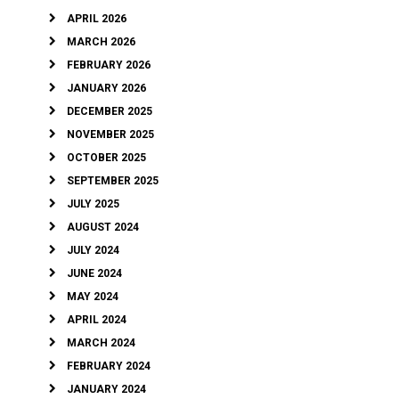
APRIL 2026
MARCH 2026
FEBRUARY 2026
JANUARY 2026
DECEMBER 2025
NOVEMBER 2025
OCTOBER 2025
SEPTEMBER 2025
JULY 2025
AUGUST 2024
JULY 2024
JUNE 2024
MAY 2024
APRIL 2024
MARCH 2024
FEBRUARY 2024
JANUARY 2024