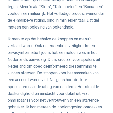
tegen. Menu’s als “Slots”, “Tafelspelen” en “Bonussen”
voelden aan natuurlijk. Het volledige proces, waaronder
de e-mailbevestiging, ging in mijn eigen taal. Dat gaf
meteen een beleving van bekendheid.
Ik merkte op dat behalve de knoppen en menu’s
vertaald waren. Ook de essentiële veiligheids- en
privacyinformatie tijdens het aanmelden was in het
Nederlands aanwezig. Dit is cruciaal voor spelers uit
Nederland om goed geïnformeerd toestemming te
kunnen afgeven. De stappen voor het aanmaken van
een account waren vlot. Nergens hoefde ik te
speculeren naar de uitleg van een term. Het straalde
deskundigheid en aandacht voor detail uit, wat
onmisbaar is voor het vertrouwen van een startende
gebruiker. Ik kon meteen de spelomgeving ontdekken,