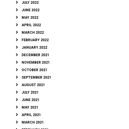
JULY 2022
JUNE 2022
MAY 2022
APRIL 2022
MARCH 2022
FEBRUARY 2022
JANUARY 2022
DECEMBER 2021
NOVEMBER 2021
OCTOBER 2021
SEPTEMBER 2021
AUGUST 2021
JULY 2021
JUNE 2021
MAY 2021
APRIL 2021
MARCH 2021