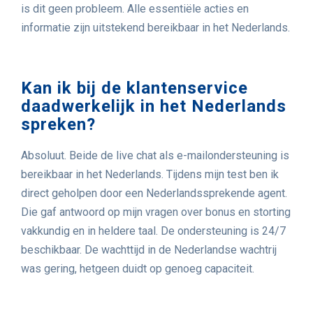
is dit geen probleem. Alle essentiële acties en
informatie zijn uitstekend bereikbaar in het Nederlands.
Kan ik bij de klantenservice
daadwerkelijk in het Nederlands
spreken?
Absoluut. Beide de live chat als e-mailondersteuning is
bereikbaar in het Nederlands. Tijdens mijn test ben ik
direct geholpen door een Nederlandssprekende agent.
Die gaf antwoord op mijn vragen over bonus en storting
vakkundig en in heldere taal. De ondersteuning is 24/7
beschikbaar. De wachttijd in de Nederlandse wachtrij
was gering, hetgeen duidt op genoeg capaciteit.