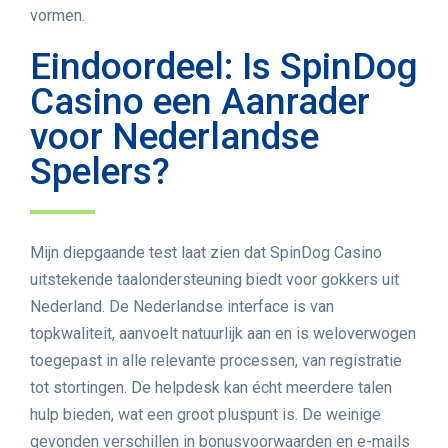
vormen.
Eindoordeel: Is SpinDog
Casino een Aanrader
voor Nederlandse
Spelers?
Mijn diepgaande test laat zien dat SpinDog Casino
uitstekende taalondersteuning biedt voor gokkers uit
Nederland. De Nederlandse interface is van
topkwaliteit, aanvoelt natuurlijk aan en is weloverwogen
toegepast in alle relevante processen, van registratie
tot stortingen. De helpdesk kan écht meerdere talen
hulp bieden, wat een groot pluspunt is. De weinige
gevonden verschillen in bonusvoorwaarden en e-mails