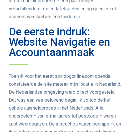
uitstekend. Ik probeerde een paar rondjes
verschillende slots en tafelspelen en op geen enkel
moment was taal als een hindernis.
De eerste indruk:
Website Navigatie en
Accountaanmaak
Toen ik voor het eerst spindogonline.com opende,
constateerde de site meteen mijn locatie in Nederland.
De Nederlandse omgeving werd direct voorgesteld.
Dat was een veelbelovend begin. Ik voltooide het
gehele aanmeldproces in het Nederlands. Alle
onderdelen – van e-mailadres tot postcode – waren
juist weergegeven. De instructies waren begrijpelijk en
ik stuitte niet op ongebruikelijke, directe vertalingen