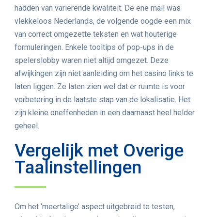
hadden van variërende kwaliteit. De ene mail was
vlekkeloos Nederlands, de volgende oogde een mix
van correct omgezette teksten en wat houterige
formuleringen. Enkele tooltips of pop-ups in de
spelerslobby waren niet altijd omgezet. Deze
afwijkingen zijn niet aanleiding om het casino links te
laten liggen. Ze laten zien wel dat er ruimte is voor
verbetering in de laatste stap van de lokalisatie. Het
zijn kleine oneffenheden in een daarnaast heel helder
geheel.
Vergelijk met Overige
Taalinstellingen
Om het ‘meertalige’ aspect uitgebreid te testen,