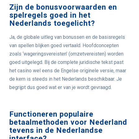
Zijn de bonusvoorwaarden en
spelregels goed in het
Nederlands toegelicht?
Ja, de globale uitleg van bonussen en de basisregels
van spellen blijken goed vertaald. Hoofdconcepten
zoals ‘wageringsvereisten’ (omzetvereisten) worden
goed uitgelegd. Bij de complete juridische tekst past
het casino wel eens de Engelse originele versie, maar
de kern is steeds in het Nederlands beschikbaar. Je
begrijpt dus goed wat er van je wordt gevraagd.
Functioneren populaire
betaalmethoden voor Nederland
tevens in de Nederlandse
interface?