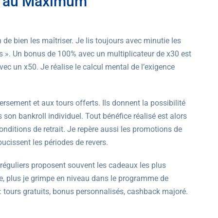
ns au Maximum
 de bien les maîtriser. Je lis toujours avec minutie les
s ». Un bonus de 100% avec un multiplicateur de x30 est
ec un x50. Je réalise le calcul mental de l’exigence
rsement et aux tours offerts. Ils donnent la possibilité
son bankroll individuel. Tout bénéfice réalisé est alors
onditions de retrait. Je repère aussi les promotions de
ucissent les périodes de revers.
réguliers proposent souvent les cadeaux les plus
ue, plus je grimpe en niveau dans le programme de
: tours gratuits, bonus personnalisés, cashback majoré.