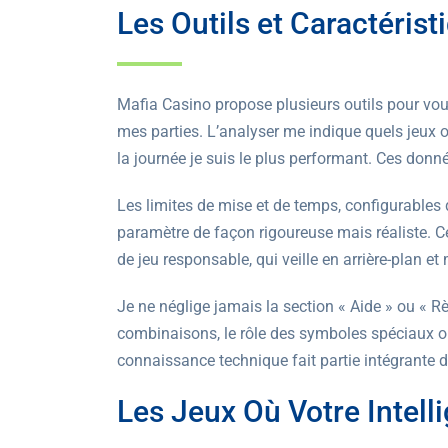
Les Outils et Caractérist
Mafia Casino propose plusieurs outils pour vous 
mes parties. L’analyser me indique quels jeux 
la journée je suis le plus performant. Ces donn
Les limites de mise et de temps, configurables 
paramètre de façon rigoureuse mais réaliste. Ce
de jeu responsable, qui veille en arrière-plan et 
Je ne néglige jamais la section « Aide » ou « R
combinaisons, le rôle des symboles spéciaux ou
connaissance technique fait partie intégrante d
Les Jeux Où Votre Intel