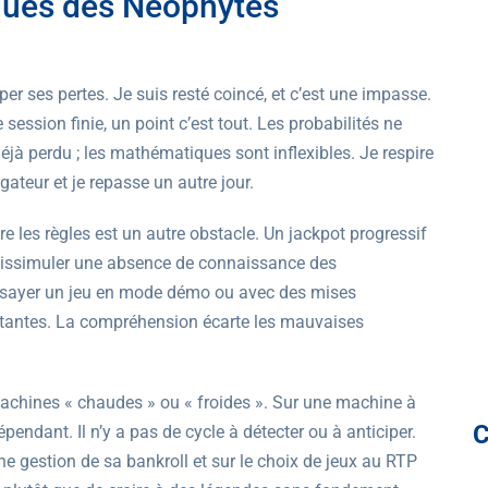
iques des Néophytes
per ses pertes. Je suis resté coincé, et c’est une impasse.
ession finie, un point c’est tout. Les probabilités ne
jà perdu ; les mathématiques sont inflexibles. Je respire
igateur et je repasse un autre jour.
e les règles est un autre obstacle. Un jackpot progressif
dissimuler une absence de connaissance des
ssayer un jeu en mode démo ou avec des mises
antes. La compréhension écarte les mauvaises
 machines « chaudes » ou « froides ». Sur une machine à
ndant. Il n’y a pas de cycle à détecter ou à anticiper.
e gestion de sa bankroll et sur le choix de jeux au RTP