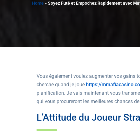
Home
»
Soyez Futé et Empochez Rapidement avec Maf
Vous également voulez augmenter vos gains tou
cherche quand je joue
https://mmafiacasino.co
planification. Je vais maintenant vous transmett
qui vous procureront les meilleures chances de
L’Attitude du Joueur Str