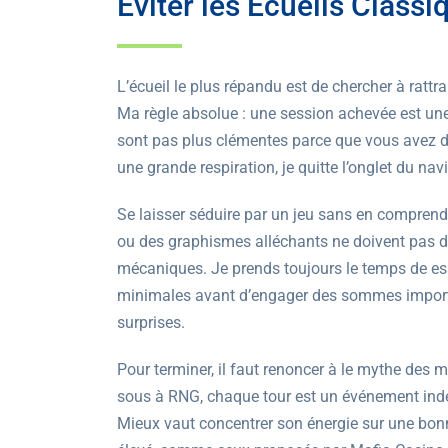
Éviter les Écueils Class
L’écueil le plus répandu est de chercher à rattra
Ma règle absolue : une session achevée est une s
sont pas plus clémentes parce que vous avez dé
une grande respiration, je quitte l’onglet du nav
Se laisser séduire par un jeu sans en comprendr
ou des graphismes alléchants ne doivent pas 
mécaniques. Je prends toujours le temps de e
minimales avant d’engager des sommes import
surprises.
Pour terminer, il faut renoncer à le mythe des
sous à RNG, chaque tour est un événement indépe
Mieux vaut concentrer son énergie sur une bonn