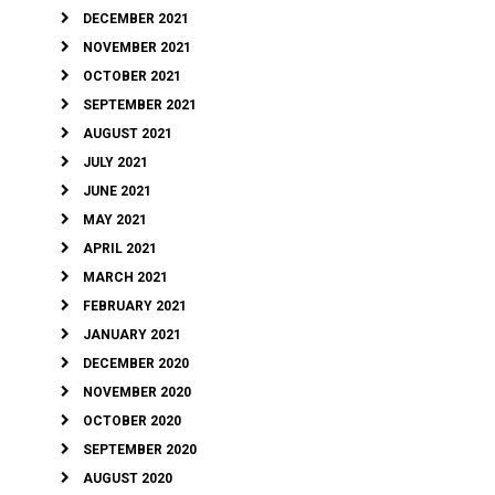
DECEMBER 2021
NOVEMBER 2021
OCTOBER 2021
SEPTEMBER 2021
AUGUST 2021
JULY 2021
JUNE 2021
MAY 2021
APRIL 2021
MARCH 2021
FEBRUARY 2021
JANUARY 2021
DECEMBER 2020
NOVEMBER 2020
OCTOBER 2020
SEPTEMBER 2020
AUGUST 2020