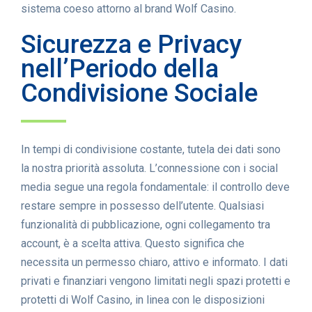
sistema coeso attorno al brand Wolf Casino.
Sicurezza e Privacy
nell’Periodo della
Condivisione Sociale
In tempi di condivisione costante, tutela dei dati sono
la nostra priorità assoluta. L’connessione con i social
media segue una regola fondamentale: il controllo deve
restare sempre in possesso dell’utente. Qualsiasi
funzionalità di pubblicazione, ogni collegamento tra
account, è a scelta attiva. Questo significa che
necessita un permesso chiaro, attivo e informato. I dati
privati e finanziari vengono limitati negli spazi protetti e
protetti di Wolf Casino, in linea con le disposizioni