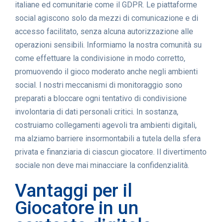
italiane ed comunitarie come il GDPR. Le piattaforme
social agiscono solo da mezzi di comunicazione e di
accesso facilitato, senza alcuna autorizzazione alle
operazioni sensibili. Informiamo la nostra comunità su
come effettuare la condivisione in modo corretto,
promuovendo il gioco moderato anche negli ambienti
social. I nostri meccanismi di monitoraggio sono
preparati a bloccare ogni tentativo di condivisione
involontaria di dati personali critici. In sostanza,
costruiamo collegamenti agevoli tra ambienti digitali,
ma alziamo barriere insormontabili a tutela della sfera
privata e finanziaria di ciascun giocatore. Il divertimento
sociale non deve mai minacciare la confidenzialità.
Vantaggi per il
Giocatore in un