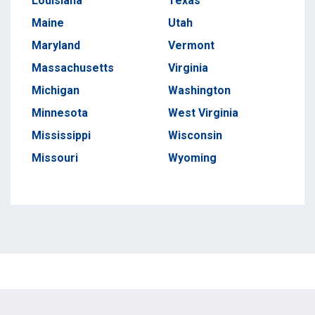
Louisiana
Texas
Maine
Utah
Maryland
Vermont
Massachusetts
Virginia
Michigan
Washington
Minnesota
West Virginia
Mississippi
Wisconsin
Missouri
Wyoming