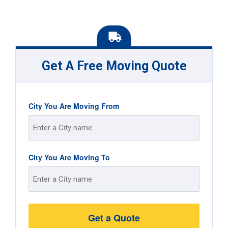
Get A Free Moving Quote
City You Are Moving From
Street
City You Are Moving To
Address
Street
Address