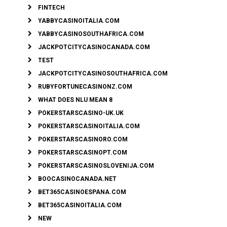
FINTECH
YABBYCASINOITALIA.COM
YABBYCASINOSOUTHAFRICA.COM
JACKPOTCITYCASINOCANADA.COM
TEST
JACKPOTCITYCASINOSOUTHAFRICA.COM
RUBYFORTUNECASINONZ.COM
WHAT DOES NLU MEAN 8
POKERSTARSCASINO-UK.UK
POKERSTARSCASINOITALIA.COM
POKERSTARSCASINORO.COM
POKERSTARSCASINOPT.COM
POKERSTARSCASINOSLOVENIJA.COM
BOOCASINOCANADA.NET
BET365CASINOESPANA.COM
BET365CASINOITALIA.COM
NEW