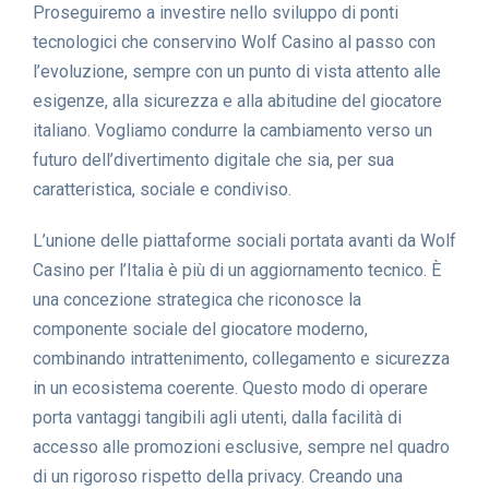
Proseguiremo a investire nello sviluppo di ponti
tecnologici che conservino Wolf Casino al passo con
l’evoluzione, sempre con un punto di vista attento alle
esigenze, alla sicurezza e alla abitudine del giocatore
italiano. Vogliamo condurre la cambiamento verso un
futuro dell’divertimento digitale che sia, per sua
caratteristica, sociale e condiviso.
L’unione delle piattaforme sociali portata avanti da Wolf
Casino per l’Italia è più di un aggiornamento tecnico. È
una concezione strategica che riconosce la
componente sociale del giocatore moderno,
combinando intrattenimento, collegamento e sicurezza
in un ecosistema coerente. Questo modo di operare
porta vantaggi tangibili agli utenti, dalla facilità di
accesso alle promozioni esclusive, sempre nel quadro
di un rigoroso rispetto della privacy. Creando una