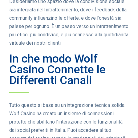
Desideriamo uno spazio dove la condivisione sociale
sia integrata nell’intrattenimento, dove i feedback della
community influenzino le offerte, e dove l’onestà sia
palese per ognuno. È un passo verso un intrattenimento
più etico, più condiviso, e più connesso alla quotidianità
virtuale dei nostri clienti.
In che modo Wolf
Casino Connette le
Differenti Canali
Tutto questo si basa su un’integrazione tecnica solida.
Wolf Casino ha creato un insieme di connessioni
protette che abilitano l’interazione con le funzionalità
dai social preferiti in Italia. Puoi accedere al tuo