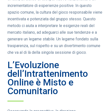
incrementatore di esperienze positive. In questo
spazio comune, la cultura del gioco responsabile viene
incentivata e potenziata dal gruppo stesso. Questo
metodo ci aiuta a interpretare le esigenze reali del
mercato italiano, ad adeguarci alle sue tendenze e a
generare un legame stabile. Un legame fondato sulla
trasparenza, sul rispetto e su un divertimento comune
che va al di là della singola sessione di gioco.
L’Evoluzione
dell’Intrattenimento
Online è Misto e
Comunitario