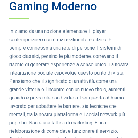
Gaming Moderno
Iniziamo da una nozione elementare: il player
contemporaneo non è mai realmente solitario. È
sempre connesso a una rete di persone. I sistemi di
gioco classici, persino le più moderne, correvano il
rischio di generare esperienze a senso unico. La nostra
integrazione sociale capovolge questo punto di vista.
Pensiamo che il significato di un’attività, come una
grande vittoria o l’incontro con un nuovo titolo, aumenti
quando è possibile condividerla. Per questo abbiamo
lavorato per abbattere le barriere, sia tecniche che
mentali, tra la nostra piattaforma e i social network più
popolari. Non è una tattica di marketing. È una
rielaborazione di come deve funzionare il servizio.