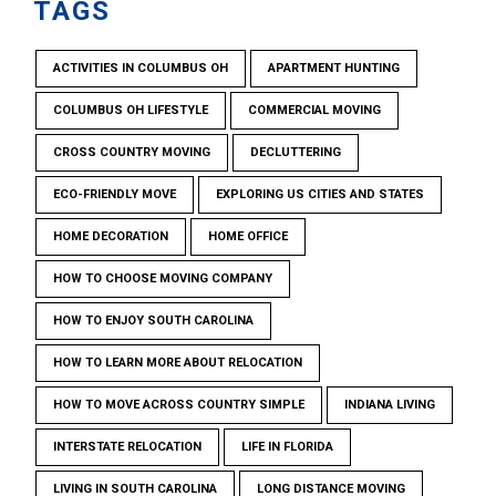
TAGS
ACTIVITIES IN COLUMBUS OH
APARTMENT HUNTING
COLUMBUS OH LIFESTYLE
COMMERCIAL MOVING
CROSS COUNTRY MOVING
DECLUTTERING
ECO-FRIENDLY MOVE
EXPLORING US CITIES AND STATES
HOME DECORATION
HOME OFFICE
HOW TO CHOOSE MOVING COMPANY
HOW TO ENJOY SOUTH CAROLINA
HOW TO LEARN MORE ABOUT RELOCATION
HOW TO MOVE ACROSS COUNTRY SIMPLE
INDIANA LIVING
INTERSTATE RELOCATION
LIFE IN FLORIDA
LIVING IN SOUTH CAROLINA
LONG DISTANCE MOVING