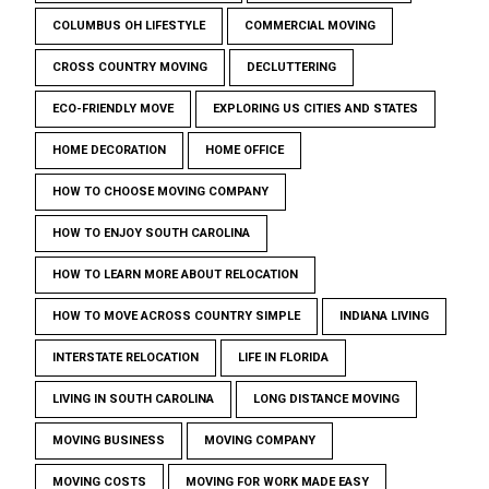
COLUMBUS OH LIFESTYLE
COMMERCIAL MOVING
CROSS COUNTRY MOVING
DECLUTTERING
ECO-FRIENDLY MOVE
EXPLORING US CITIES AND STATES
HOME DECORATION
HOME OFFICE
HOW TO CHOOSE MOVING COMPANY
HOW TO ENJOY SOUTH CAROLINA
HOW TO LEARN MORE ABOUT RELOCATION
HOW TO MOVE ACROSS COUNTRY SIMPLE
INDIANA LIVING
INTERSTATE RELOCATION
LIFE IN FLORIDA
LIVING IN SOUTH CAROLINA
LONG DISTANCE MOVING
MOVING BUSINESS
MOVING COMPANY
MOVING COSTS
MOVING FOR WORK MADE EASY