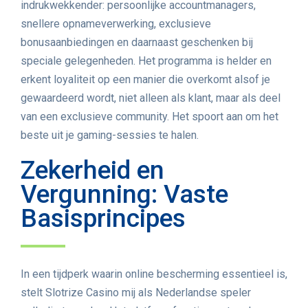
indrukwekkender: persoonlijke accountmanagers,
snellere opnameverwerking, exclusieve
bonusaanbiedingen en daarnaast geschenken bij
speciale gelegenheden. Het programma is helder en
erkent loyaliteit op een manier die overkomt alsof je
gewaardeerd wordt, niet alleen als klant, maar als deel
van een exclusieve community. Het spoort aan om het
beste uit je gaming-sessies te halen.
Zekerheid en
Vergunning: Vaste
Basisprincipes
In een tijdperk waarin online bescherming essentieel is,
stelt Slotrize Casino mij als Nederlandse speler