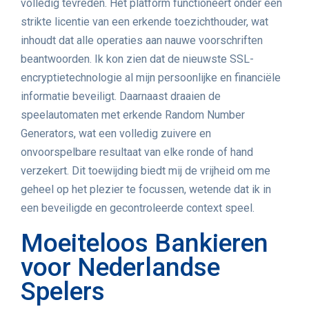
volledig tevreden. Het platform functioneert onder een
strikte licentie van een erkende toezichthouder, wat
inhoudt dat alle operaties aan nauwe voorschriften
beantwoorden. Ik kon zien dat de nieuwste SSL-
encryptietechnologie al mijn persoonlijke en financiële
informatie beveiligt. Daarnaast draaien de
speelautomaten met erkende Random Number
Generators, wat een volledig zuivere en
onvoorspelbare resultaat van elke ronde of hand
verzekert. Dit toewijding biedt mij de vrijheid om me
geheel op het plezier te focussen, wetende dat ik in
een beveiligde en gecontroleerde context speel.
Moeiteloos Bankieren
voor Nederlandse
Spelers