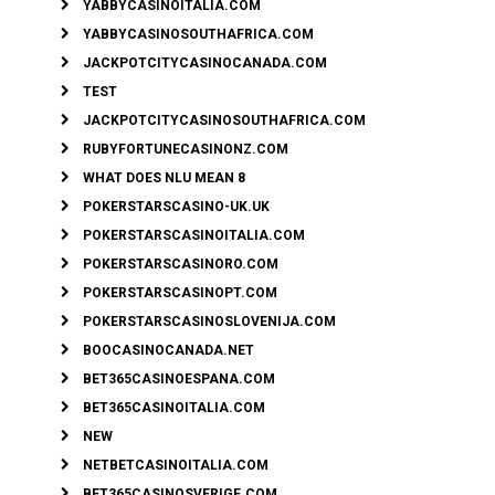
YABBYCASINOITALIA.COM
YABBYCASINOSOUTHAFRICA.COM
JACKPOTCITYCASINOCANADA.COM
TEST
JACKPOTCITYCASINOSOUTHAFRICA.COM
RUBYFORTUNECASINONZ.COM
WHAT DOES NLU MEAN 8
POKERSTARSCASINO-UK.UK
POKERSTARSCASINOITALIA.COM
POKERSTARSCASINORO.COM
POKERSTARSCASINOPT.COM
POKERSTARSCASINOSLOVENIJA.COM
BOOCASINOCANADA.NET
BET365CASINOESPANA.COM
BET365CASINOITALIA.COM
NEW
NETBETCASINOITALIA.COM
BET365CASINOSVERIGE.COM