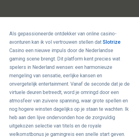
Als gepassioneerde ontdekker van online casino-
avonturen kan ik vol vertrouwen stellen dat
Slotrize
Casino een nieuwe impuls door de Nederlandse
gaming scene brengt. Dit platform kent precies wat
spelers in Nederland wensen: een harmonieuze
mengeling van sensatie, eerlijke kansen en
onvergetelijk entertainment. Vanaf de seconde dat je de
virtuele deuren betreedt, word je omringd door een
atmosfeer van zuivere spanning, waar grote spellen en
nog hogere winsten dagelijks op je staan te wachten. Ik
heb aan den lijve ondervonden hoe de zorgvuldig
uitgekozen selectie van titels en de royale
welkomstbonus je gamingreis een snelle start geven.