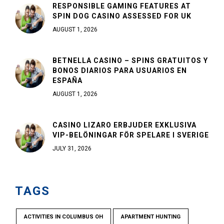
RESPONSIBLE GAMING FEATURES AT
SPIN DOG CASINO ASSESSED FOR UK
AUGUST 1, 2026
BETNELLA CASINO – SPINS GRATUITOS Y
BONOS DIARIOS PARA USUARIOS EN
ESPAÑA
AUGUST 1, 2026
CASINO LIZARO ERBJUDER EXKLUSIVA
VIP-BELÖNINGAR FÖR SPELARE I SVERIGE
JULY 31, 2026
TAGS
ACTIVITIES IN COLUMBUS OH
APARTMENT HUNTING