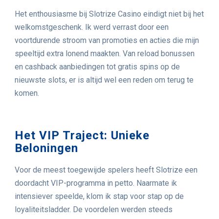
Het enthousiasme bij Slotrize Casino eindigt niet bij het
welkomstgeschenk. Ik werd verrast door een
voortdurende stroom van promoties en acties die mijn
speeltijd extra lonend maakten. Van reload bonussen
en cashback aanbiedingen tot gratis spins op de
nieuwste slots, er is altijd wel een reden om terug te
komen.
Het VIP Traject: Unieke
Beloningen
Voor de meest toegewijde spelers heeft Slotrize een
doordacht VIP-programma in petto. Naarmate ik
intensiever speelde, klom ik stap voor stap op de
loyaliteitsladder. De voordelen werden steeds