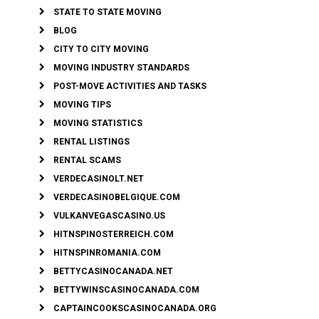
STATE TO STATE MOVING
BLOG
CITY TO CITY MOVING
MOVING INDUSTRY STANDARDS
POST-MOVE ACTIVITIES AND TASKS
MOVING TIPS
MOVING STATISTICS
RENTAL LISTINGS
RENTAL SCAMS
VERDECASINOLT.NET
VERDECASINOBELGIQUE.COM
VULKANVEGASCASINO.US
HITNSPINOSTERREICH.COM
HITNSPINROMANIA.COM
BETTYCASINOCANADA.NET
BETTYWINSCASINOCANADA.COM
CAPTAINCOOKSCASINOCANADA.ORG