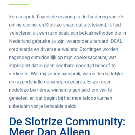
Een soepele financiële ervaring is de fundering van elk
online casino, en Slotrize snapt dat uitstekend. Ik had
selecteren uit een ruim scala aan betaalmethoden die in
Nederland gebruikelijk zijn, waaronder uiteraard iDEAL,
creditcards en diverse e-wallets. Stortingen worden
nagenoeg onmiddellijk op mijn spelersaccount, wat
impliceert dat ik geen kostbare speeltijd behoef te
verliezen. Wat mij vooral aansprak, waren de duidelijke
en razendsnelle opnameprocedures. Er zijn geen
nodeloze barrières; winnen is gemaakt om van te
genieten, en dat begint bij het moeiteloos kunnen
uitbetalen van je behaalde saldo.
De Slotrize Community:
Meer Dan Alleen