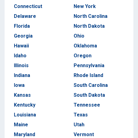
Connecticut
New York
Delaware
North Carolina
Florida
North Dakota
Georgia
Ohio
Hawaii
Oklahoma
Idaho
Oregon
Illinois
Pennsylvania
Indiana
Rhode Island
Iowa
South Carolina
Kansas
South Dakota
Kentucky
Tennessee
Louisiana
Texas
Maine
Utah
Maryland
Vermont