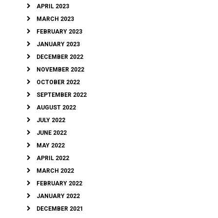
APRIL 2023
MARCH 2023
FEBRUARY 2023
JANUARY 2023
DECEMBER 2022
NOVEMBER 2022
OCTOBER 2022
SEPTEMBER 2022
AUGUST 2022
JULY 2022
JUNE 2022
MAY 2022
APRIL 2022
MARCH 2022
FEBRUARY 2022
JANUARY 2022
DECEMBER 2021