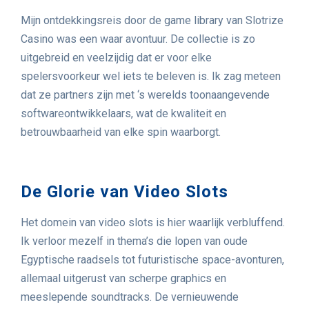
Mijn ontdekkingsreis door de game library van Slotrize
Casino was een waar avontuur. De collectie is zo
uitgebreid en veelzijdig dat er voor elke
spelersvoorkeur wel iets te beleven is. Ik zag meteen
dat ze partners zijn met ‘s werelds toonaangevende
softwareontwikkelaars, wat de kwaliteit en
betrouwbaarheid van elke spin waarborgt.
De Glorie van Video Slots
Het domein van video slots is hier waarlijk verbluffend.
Ik verloor mezelf in thema’s die lopen van oude
Egyptische raadsels tot futuristische space-avonturen,
allemaal uitgerust van scherpe graphics en
meeslepende soundtracks. De vernieuwende