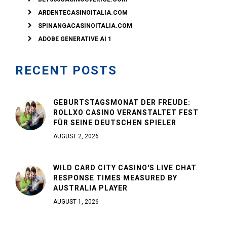
ARDENTECASINOITALIA.COM
SPINANGACASINOITALIA.COM
ADOBE GENERATIVE AI 1
RECENT POSTS
GEBURTSTAGSMONAT DER FREUDE:
ROLLXO CASINO VERANSTALTET FEST
FÜR SEINE DEUTSCHEN SPIELER
AUGUST 2, 2026
WILD CARD CITY CASINO'S LIVE CHAT
RESPONSE TIMES MEASURED BY
AUSTRALIA PLAYER
AUGUST 1, 2026