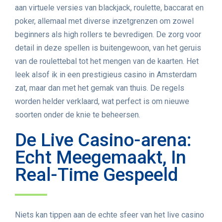
aan virtuele versies van blackjack, roulette, baccarat en
poker, allemaal met diverse inzetgrenzen om zowel
beginners als high rollers te bevredigen. De zorg voor
detail in deze spellen is buitengewoon, van het geruis
van de roulettebal tot het mengen van de kaarten. Het
leek alsof ik in een prestigieus casino in Amsterdam
zat, maar dan met het gemak van thuis. De regels
worden helder verklaard, wat perfect is om nieuwe
soorten onder de knie te beheersen.
De Live Casino-arena:
Echt Meegemaakt, In
Real-Time Gespeeld
Niets kan tippen aan de echte sfeer van het live casino