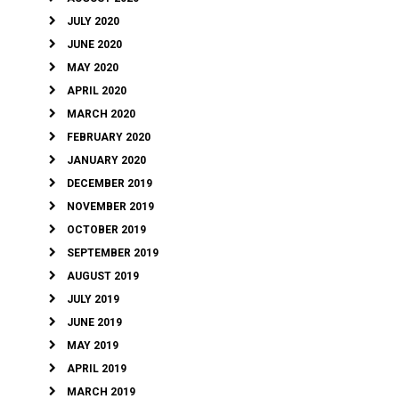
JULY 2020
JUNE 2020
MAY 2020
APRIL 2020
MARCH 2020
FEBRUARY 2020
JANUARY 2020
DECEMBER 2019
NOVEMBER 2019
OCTOBER 2019
SEPTEMBER 2019
AUGUST 2019
JULY 2019
JUNE 2019
MAY 2019
APRIL 2019
MARCH 2019