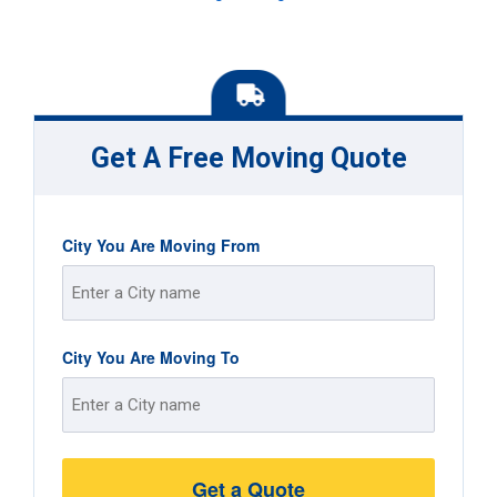
Get A Free Moving Quote
City You Are Moving From
Street
City You Are Moving To
Address
Street
Address