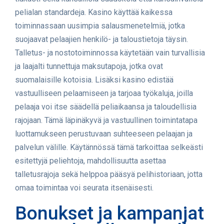
pelialan standardeja. Kasino käyttää kaikessa
toiminnassaan uusimpia salausmenetelmiä, jotka
suojaavat pelaajien henkilö- ja taloustietoja täysin.
Talletus- ja nostotoiminnossa käytetään vain turvallisia
ja laajalti tunnettuja maksutapoja, jotka ovat
suomalaisille kotoisia. Lisäksi kasino edistää
vastuulliseen pelaamiseen ja tarjoaa työkaluja, joilla
pelaaja voi itse säädellä peliaikaansa ja taloudellisia
rajojaan. Tämä läpinäkyvä ja vastuullinen toimintatapa
luottamukseen perustuvaan suhteeseen pelaajan ja
palvelun välille. Käytännössä tämä tarkoittaa selkeästi
esitettyjä peliehtoja, mahdollisuutta asettaa
talletusrajoja sekä helppoa pääsyä pelihistoriaan, jotta
omaa toimintaa voi seurata itsenäisesti.
Bonukset ja kampanjat