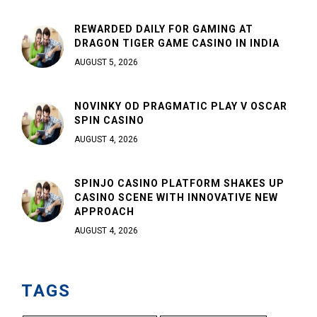
REWARDED DAILY FOR GAMING AT
DRAGON TIGER GAME CASINO IN INDIA
AUGUST 5, 2026
NOVINKY OD PRAGMATIC PLAY V OSCAR
SPIN CASINO
AUGUST 4, 2026
SPINJO CASINO PLATFORM SHAKES UP
CASINO SCENE WITH INNOVATIVE NEW
APPROACH
AUGUST 4, 2026
TAGS