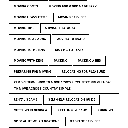
MOVING COSTS
MOVING FOR WORK MADE EASY
MOVING HEAVY ITEMS
MOVING SERVICES
MOVING TIPS
MOVING TO ALASKA
MOVING TO ARIZONA
MOVING TO IDAHO
MOVING TO INDIANA
MOVING TO TEXAS
MOVING WITH KIDS
PACKING
PACKING A BED
PREPARING FOR MOVING
RELOCATING FOR PLEASURE
REMOVE TERM: HOW TO MOVE ACROSS COUNTRY SIMPLE HOW
TO MOVE ACROSS COUNTRY SIMPLE
RENTAL SCAMS
SELF-HELP RELOCATION GUIDE
SETTLING IN GEORGIA
SETTLING IN IDAHO
SHIPPING
SPECIAL ITEMS RELOCATIONS
STORAGE SERVICES