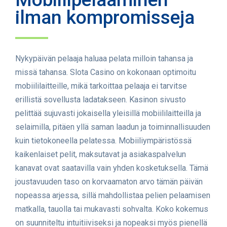
ilman kompromisseja
Nykypäivän pelaaja haluaa pelata milloin tahansa ja
missä tahansa. Slota Casino on kokonaan optimoitu
mobiililaitteille, mikä tarkoittaa pelaaja ei tarvitse
erillistä sovellusta ladatakseen. Kasinon sivusto
pelittää sujuvasti jokaisella yleisillä mobiililaitteilla ja
selaimilla, pitäen yllä saman laadun ja toiminnallisuuden
kuin tietokoneella pelatessa. Mobiiliympäristössä
kaikenlaiset pelit, maksutavat ja asiakaspalvelun
kanavat ovat saatavilla vain yhden kosketuksella. Tämä
joustavuuden taso on korvaamaton arvo tämän päivän
nopeassa arjessa, sillä mahdollistaa pelien pelaamisen
matkalla, tauolla tai mukavasti sohvalta. Koko kokemus
on suunniteltu intuitiiviseksi ja nopeaksi myös pienellä