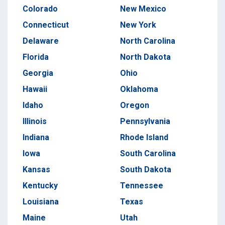
Colorado
New Mexico
Connecticut
New York
Delaware
North Carolina
Florida
North Dakota
Georgia
Ohio
Hawaii
Oklahoma
Idaho
Oregon
Illinois
Pennsylvania
Indiana
Rhode Island
Iowa
South Carolina
Kansas
South Dakota
Kentucky
Tennessee
Louisiana
Texas
Maine
Utah