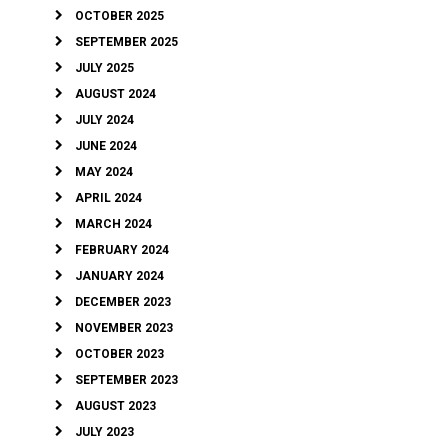
OCTOBER 2025
SEPTEMBER 2025
JULY 2025
AUGUST 2024
JULY 2024
JUNE 2024
MAY 2024
APRIL 2024
MARCH 2024
FEBRUARY 2024
JANUARY 2024
DECEMBER 2023
NOVEMBER 2023
OCTOBER 2023
SEPTEMBER 2023
AUGUST 2023
JULY 2023