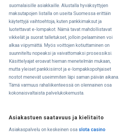
suomalaisille asiakkaille. Alustalla hyväksyttyjen
maksutapojen listalla on useita Suomessa erittäin
käytettyjä vaihtoehtoja, kuten pankkimaksut ja
luotettavat e-lompakot. Nämä tavat mahdollistavat
vikkelät ja suorat talletukset, jolloin pelaaminen voi
alkaa viipymättä. Myös voittojen kotiuttaminen on
suunniteltu nopeaksi ja vaivattomaksi prosessiksi.
Käsittelyajat eroavat hieman menetelmän mukaan,
mutta yleiset pankkisiirrot ja e-lompakkopohjaiset
nostot menevät useimmiten läpi saman päivän aikana.
Tämä varmuus rahaliikenteessä on olennainen osa
kokonaisvaltaista palvelukokemusta.
Asiakastuen saatavuus ja kielitaito
Asiakaspalvelu on keskeinen osa
slota casino