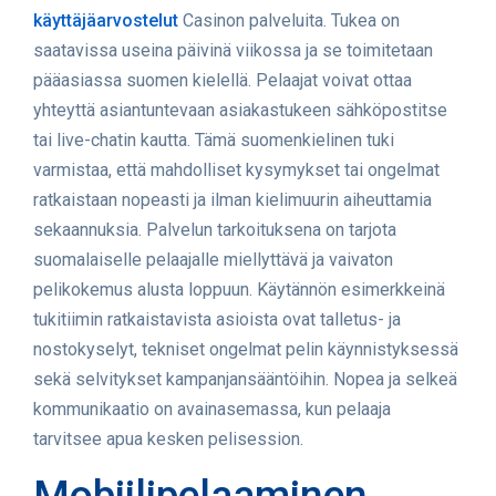
käyttäjäarvostelut
Casinon palveluita. Tukea on
saatavissa useina päivinä viikossa ja se toimitetaan
pääasiassa suomen kielellä. Pelaajat voivat ottaa
yhteyttä asiantuntevaan asiakastukeen sähköpostitse
tai live-chatin kautta. Tämä suomenkielinen tuki
varmistaa, että mahdolliset kysymykset tai ongelmat
ratkaistaan nopeasti ja ilman kielimuurin aiheuttamia
sekaannuksia. Palvelun tarkoituksena on tarjota
suomalaiselle pelaajalle miellyttävä ja vaivaton
pelikokemus alusta loppuun. Käytännön esimerkkeinä
tukitiimin ratkaistavista asioista ovat talletus- ja
nostokyselyt, tekniset ongelmat pelin käynnistyksessä
sekä selvitykset kampanjansääntöihin. Nopea ja selkeä
kommunikaatio on avainasemassa, kun pelaaja
tarvitsee apua kesken pelisession.
Mobiilipelaaminen