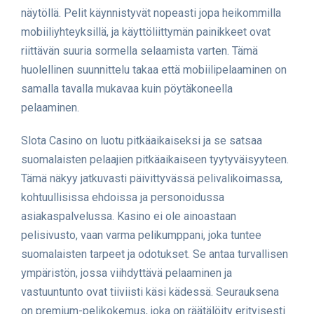
näytöllä. Pelit käynnistyvät nopeasti jopa heikommilla
mobiiliyhteyksillä, ja käyttöliittymän painikkeet ovat
riittävän suuria sormella selaamista varten. Tämä
huolellinen suunnittelu takaa että mobiilipelaaminen on
samalla tavalla mukavaa kuin pöytäkoneella
pelaaminen.
Slota Casino on luotu pitkäaikaiseksi ja se satsaa
suomalaisten pelaajien pitkäaikaiseen tyytyväisyyteen.
Tämä näkyy jatkuvasti päivittyvässä pelivalikoimassa,
kohtuullisissa ehdoissa ja personoidussa
asiakaspalvelussa. Kasino ei ole ainoastaan
pelisivusto, vaan varma pelikumppani, joka tuntee
suomalaisten tarpeet ja odotukset. Se antaa turvallisen
ympäristön, jossa viihdyttävä pelaaminen ja
vastuuntunto ovat tiiviisti käsi kädessä. Seurauksena
on premium-pelikokemus, joka on räätälöity erityisesti