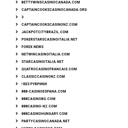
BETTYWINSCASINOCANADA.COM
CAPTAINCOOKSCASINOCANADA.ORG
3
CAPTAINCOOKSCASINONZ.COM
JACKPOTCITYBRAZIL.COM
POKERSTARSCASINOITALIA.NET
FOREX NEWS
NETWINCASINOITALIA.COM
STARCASINOITALIA.NET
QUATROCASINOFRANCAIS.COM
CLASSICCASINONZ.COM
! БЕЗ РУБРИКИ
888-CASINOESPANA.COM
888CASINOBG.COM
888CASINO-NZ.COM
888CASINOHUNGARY.COM
PARTYCASINOCANADA.NET