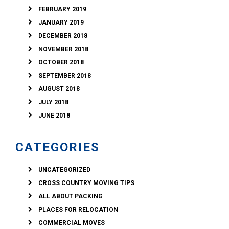
FEBRUARY 2019
JANUARY 2019
DECEMBER 2018
NOVEMBER 2018
OCTOBER 2018
SEPTEMBER 2018
AUGUST 2018
JULY 2018
JUNE 2018
CATEGORIES
UNCATEGORIZED
CROSS COUNTRY MOVING TIPS
ALL ABOUT PACKING
PLACES FOR RELOCATION
COMMERCIAL MOVES