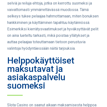
selviä ja reiluja ehtoja, jotka on kerrottu suomeksi ja
vaivattomasti ymmärrettävässä muodossa. Tämä
selkeys tukee pelaajaa hahmottamaan, miten bonuksen
hankkiminen ja käyttäminen tapahtuu käytännössä.
Esimerkiksi kierrätysvaatimukset ja hyväksyttävät pelit
on aina lueteltu tarkasti, mikä poistaa yllätykset ja
auttaa pelaajaa toteuttamaan tietoon perustuvia
valintoja hyödyntäessään näitä tarjouksia.
Helppokäyttöiset
maksutavat ja
asiakaspalvelu
suomeksi
Slota Casino on saanut aikaan maksamisesta helppoa