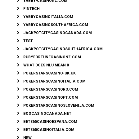
YABBY-CASINONZ.COM
FINTECH
YABBYCASINOITALIA.COM
YABBYCASINOSOUTHAFRICA.COM
JACKPOTCITYCASINOCANADA.COM
TEST
JACKPOTCITYCASINOSOUTHAFRICA.COM
RUBYFORTUNECASINONZ.COM
WHAT DOES NLU MEAN 8
POKERSTARSCASINO-UK.UK
POKERSTARSCASINOITALIA.COM
POKERSTARSCASINORO.COM
POKERSTARSCASINOPT.COM
POKERSTARSCASINOSLOVENIJA.COM
BOOCASINOCANADA.NET
BET365CASINOESPANA.COM
BET365CASINOITALIA.COM
NEW