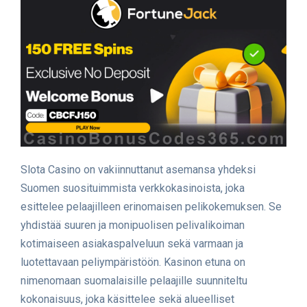
Slota Casino on vakiinnuttanut asemansa yhdeksi
Suomen suosituimmista verkkokasinoista, joka
esittelee pelaajilleen erinomaisen pelikokemuksen. Se
yhdistää suuren ja monipuolisen pelivalikoiman
kotimaiseen asiakaspalveluun sekä varmaan ja
luotettavaan peliympäristöön. Kasinon etuna on
nimenomaan suomalaisille pelaajille suunniteltu
kokonaisuus, joka käsittelee sekä alueelliset