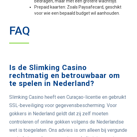
bedragen, maar met een grotere wachttijd.
Prepaid kaarten: Zoals Paysafecard, geschikt
voor wie een bepaald budget wil aanhouden.
FAQ
Is de Slimking Casino
rechtmatig en betrouwbaar om
te spelen in Nederland?
Slimking Casino heeft een Curaçao-licentie en gebruikt
SSL-beveiliging voor gegevensbescherming. Voor
gokkers in Nederland geldt dat zij zelf moeten
controleren of online gokken volgens de Nederlandse
wet is toegelaten. Ons advies is om alleen bij vergunde