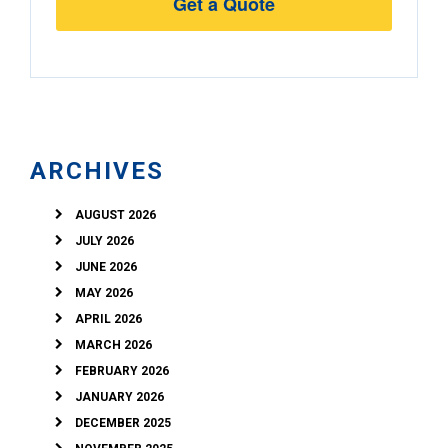
Address
ARCHIVES
AUGUST 2026
JULY 2026
JUNE 2026
MAY 2026
APRIL 2026
MARCH 2026
FEBRUARY 2026
JANUARY 2026
DECEMBER 2025