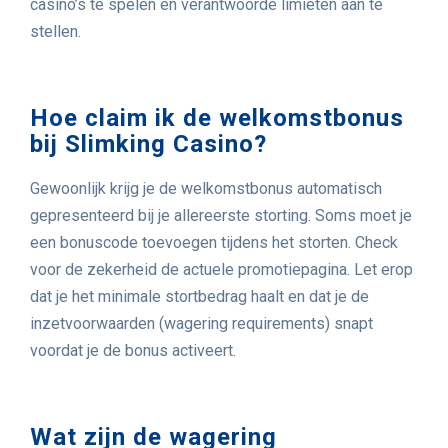
casino’s te spelen en verantwoorde limieten aan te
stellen.
Hoe claim ik de welkomstbonus
bij Slimking Casino?
Gewoonlijk krijg je de welkomstbonus automatisch
gepresenteerd bij je allereerste storting. Soms moet je
een bonuscode toevoegen tijdens het storten. Check
voor de zekerheid de actuele promotiepagina. Let erop
dat je het minimale stortbedrag haalt en dat je de
inzetvoorwaarden (wagering requirements) snapt
voordat je de bonus activeert.
Wat zijn de wagering