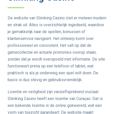
De website van Slimking Casino ziet er meteen modern
en strak uit. Alles is overzichtelijk ingedeeld, waardoor
je gemakkelijk naar de spellen, bonussen of
klantenservice navigeert. Het ontwerp komt over
professioneel en consistent. Het valt op dat de
gamecollectie en actuele promoties voorop staan,
zonder dat je wordt overspoeld met informatie. De site
functioneert prima op een telefoon of tablet, wat
praktisch is als je onderweg een spel wilt doen. De
basis is dus stevig en gebruiksvriendelijk.
Licentie en veiligheid zijn vanzelfsprekend cruciaal.
Slimking Casino heeft een licentie van Curaçao. Dat is
een bekende licentie in de online gokwereld, wat een
vorm van toezicht garandeert. De website maakt