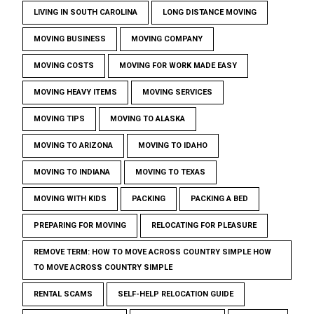
LIVING IN SOUTH CAROLINA
LONG DISTANCE MOVING
MOVING BUSINESS
MOVING COMPANY
MOVING COSTS
MOVING FOR WORK MADE EASY
MOVING HEAVY ITEMS
MOVING SERVICES
MOVING TIPS
MOVING TO ALASKA
MOVING TO ARIZONA
MOVING TO IDAHO
MOVING TO INDIANA
MOVING TO TEXAS
MOVING WITH KIDS
PACKING
PACKING A BED
PREPARING FOR MOVING
RELOCATING FOR PLEASURE
REMOVE TERM: HOW TO MOVE ACROSS COUNTRY SIMPLE HOW
TO MOVE ACROSS COUNTRY SIMPLE
RENTAL SCAMS
SELF-HELP RELOCATION GUIDE