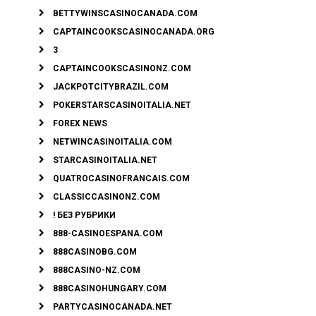
BETTYWINSCASINOCANADA.COM
CAPTAINCOOKSCASINOCANADA.ORG
3
CAPTAINCOOKSCASINONZ.COM
JACKPOTCITYBRAZIL.COM
POKERSTARSCASINOITALIA.NET
FOREX NEWS
NETWINCASINOITALIA.COM
STARCASINOITALIA.NET
QUATROCASINOFRANCAIS.COM
CLASSICCASINONZ.COM
! БЕЗ РУБРИКИ
888-CASINOESPANA.COM
888CASINOBG.COM
888CASINO-NZ.COM
888CASINOHUNGARY.COM
PARTYCASINOCANADA.NET