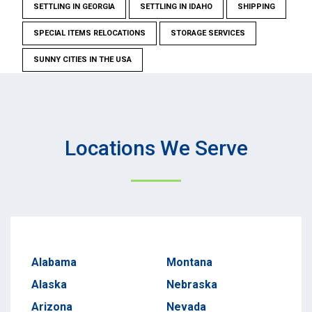
SETTLING IN GEORGIA
SETTLING IN IDAHO
SHIPPING
SPECIAL ITEMS RELOCATIONS
STORAGE SERVICES
SUNNY CITIES IN THE USA
Locations We Serve
Alabama
Montana
Alaska
Nebraska
Arizona
Nevada