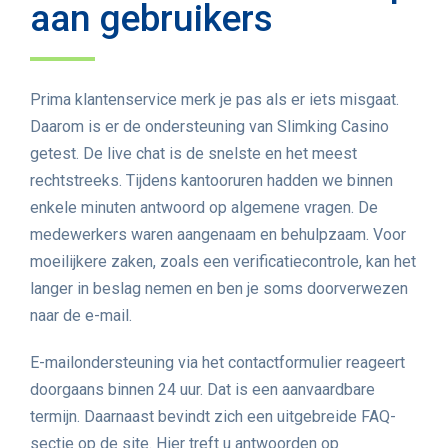
aan gebruikers
Prima klantenservice merk je pas als er iets misgaat.
Daarom is er de ondersteuning van Slimking Casino
getest. De live chat is de snelste en het meest
rechtstreeks. Tijdens kantooruren hadden we binnen
enkele minuten antwoord op algemene vragen. De
medewerkers waren aangenaam en behulpzaam. Voor
moeilijkere zaken, zoals een verificatiecontrole, kan het
langer in beslag nemen en ben je soms doorverwezen
naar de e-mail.
E-mailondersteuning via het contactformulier reageert
doorgaans binnen 24 uur. Dat is een aanvaardbare
termijn. Daarnaast bevindt zich een uitgebreide FAQ-
sectie op de site. Hier treft u antwoorden op