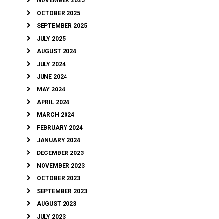
NOVEMBER 2025
OCTOBER 2025
SEPTEMBER 2025
JULY 2025
AUGUST 2024
JULY 2024
JUNE 2024
MAY 2024
APRIL 2024
MARCH 2024
FEBRUARY 2024
JANUARY 2024
DECEMBER 2023
NOVEMBER 2023
OCTOBER 2023
SEPTEMBER 2023
AUGUST 2023
JULY 2023