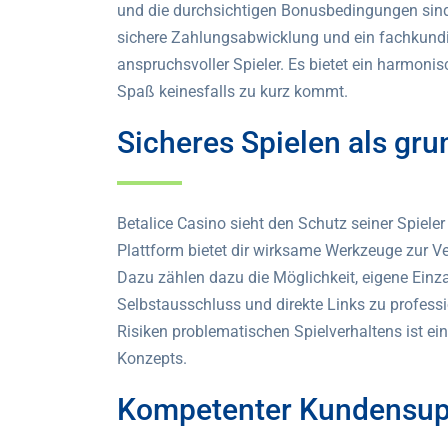
und die durchsichtigen Bonusbedingungen si
sichere Zahlungsabwicklung und ein fachkundig
anspruchsvoller Spieler. Es bietet ein harmoni
Spaß keinesfalls zu kurz kommt.
Sicheres Spielen als gr
Betalice Casino sieht den Schutz seiner Spieler
Plattform bietet dir wirksame Werkzeuge zur Ve
Dazu zählen dazu die Möglichkeit, eigene Einz
Selbstausschluss und direkte Links zu professi
Risiken problematischen Spielverhaltens ist ein
Konzepts.
Kompetenter Kundensup