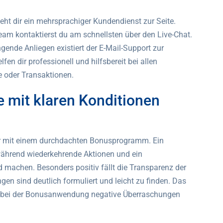
eht dir ein mehrsprachiger Kundendienst zur Seite.
am kontaktierst du am schnellsten über den Live-Chat.
gende Anliegen existiert der E-Mail-Support zur
fen dir professionell und hilfsbereit bei allen
e oder Transaktionen.
 mit klaren Konditionen
ler mit einem durchdachten Bonusprogramm. Ein
während wiederkehrende Aktionen und ein
machen. Besonders positiv fällt die Transparenz der
n sind deutlich formuliert und leicht zu finden. Das
ler bei der Bonusanwendung negative Überraschungen