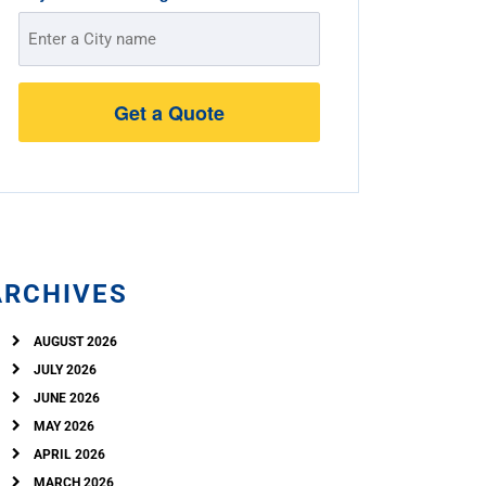
Address
Street
Address
ARCHIVES
AUGUST 2026
JULY 2026
JUNE 2026
MAY 2026
APRIL 2026
MARCH 2026