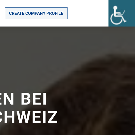
CREATE COMPANY PROFILE
N BEI
CHWEIZ