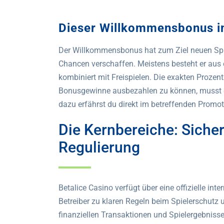
Dieser Willkommensbonus i
Der Willkommensbonus hat zum Ziel neuen Spie
Chancen verschaffen. Meistens besteht er aus 
kombiniert mit Freispielen. Die exakten Proz
Bonusgewinne ausbezahlen zu können, musst du
dazu erfährst du direkt im betreffenden Promot
Die Kernbereiche: Sicher
Regulierung
Betalice Casino verfügt über eine offizielle int
Betreiber zu klaren Regeln beim Spielerschutz 
finanziellen Transaktionen und Spielergebnisse 