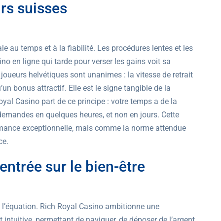
urs suisses
 au temps et à la fiabilité. Les procédures lentes et les
no en ligne qui tarde pour verser les gains voit sa
s joueurs helvétiques sont unanimes : la vitesse de retrait
’un bonus attractif. Elle est le signe tangible de la
Royal Casino part de ce principe : votre temps a de la
 demandes en quelques heures, et non en jours. Cette
rmance exceptionnelle, mais comme la norme attendue
ce.
entrée sur le bien-être
 l’équation. Rich Royal Casino ambitionne une
 intuitive, permettant de naviguer, de déposer de l’argent