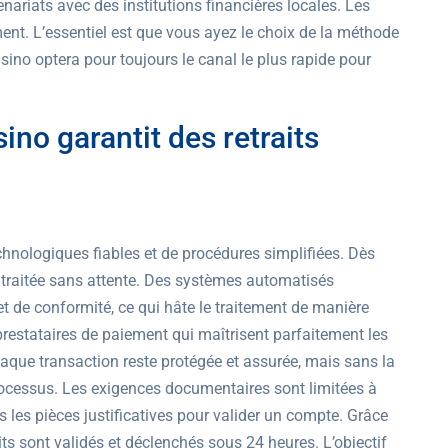
enariats avec des institutions financières locales. Les
nt. L’essentiel est que vous ayez le choix de la méthode
sino optera pour toujours le canal le plus rapide pour
no garantit des retraits
echnologiques fiables et de procédures simplifiées. Dès
t traitée sans attente. Des systèmes automatisés
et de conformité, ce qui hâte le traitement de manière
prestataires de paiement qui maîtrisent parfaitement les
haque transaction reste protégée et assurée, mais sans la
processus. Les exigences documentaires sont limitées à
 les pièces justificatives pour valider un compte. Grâce
aits sont validés et déclenchés sous 24 heures. L’objectif