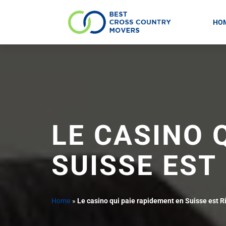
HO
Skip
to
content
LE CASINO 
SUISSE EST
Home
»
Le casino qui paie rapidement en Suisse est R