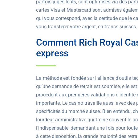
parfois jugés lents, sont optimisés via des part
cartes Visa et Mastercard sont admises égaleme
qui vous correspond, avec la certitude que le ca
vous transférer votre argent, en francs suisses.
Comment Rich Royal Casi
express
La méthode est fondée sur l’alliance d’outils t
qu’une demande de retrait est soumise, elle es
procèdent aux premières validations d’identité 
importante. Le casino travaille aussi avec des 
spécificités du marché suisse. Bien entendu, c
lourdeur administrative qui freine souvent le 
l’indispensable, demandant une fois pour toutes
à cette disposition, la grande majorité des retr