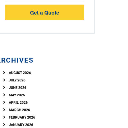
Street
Address
ARCHIVES
AUGUST 2026
JULY 2026
JUNE 2026
MAY 2026
APRIL 2026
MARCH 2026
FEBRUARY 2026
JANUARY 2026