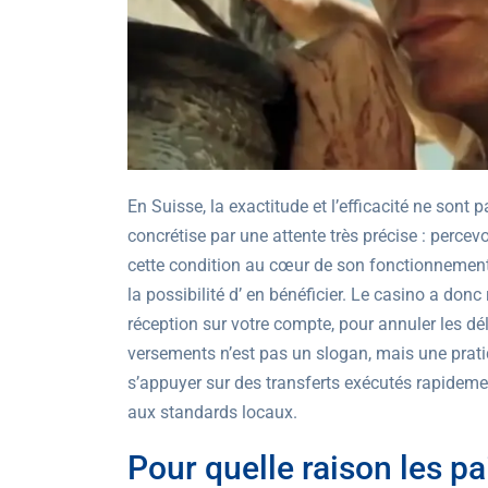
En Suisse, la exactitude et l’efficacité ne sont
concrétise par une attente très précise : percev
cette condition au cœur de son fonctionnement.
la possibilité d’ en bénéficier. Le casino a don
réception sur votre compte, pour annuler les dé
versements n’est pas un slogan, mais une prati
s’appuyer sur des transferts exécutés rapidem
aux standards locaux.
Pour quelle raison les p