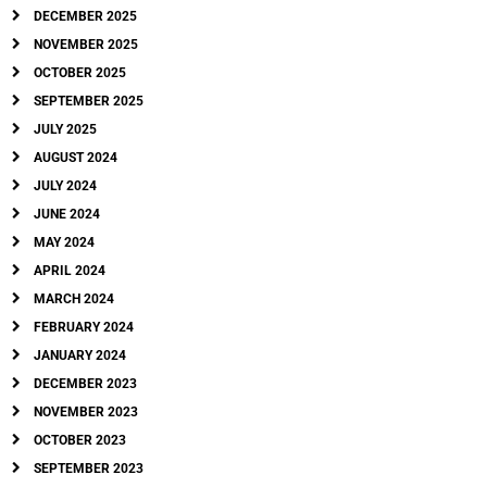
DECEMBER 2025
NOVEMBER 2025
OCTOBER 2025
SEPTEMBER 2025
JULY 2025
AUGUST 2024
JULY 2024
JUNE 2024
MAY 2024
APRIL 2024
MARCH 2024
FEBRUARY 2024
JANUARY 2024
DECEMBER 2023
NOVEMBER 2023
OCTOBER 2023
SEPTEMBER 2023