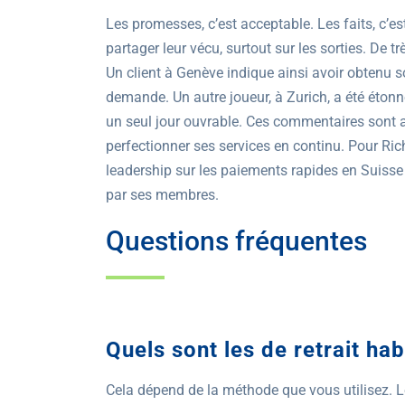
Les promesses, c’est acceptable. Les faits, c’e
partager leur vécu, surtout sur les sorties. De tr
Un client à Genève indique ainsi avoir obtenu
demande. Un autre joueur, à Zurich, a été étonné
un seul jour ouvrable. Ces commentaires sont an
perfectionner ses services en continu. Pour Ric
leadership sur les paiements rapides en Suiss
par ses membres.
Questions fréquentes
Quels sont les de retrait ha
Cela dépend de la méthode que vous utilisez. Les 