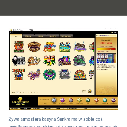
Żywa atmosfera kasyna Sankra ma w sobie coś
wyjątkowego, co skłania do zanurzenia się w emocjach