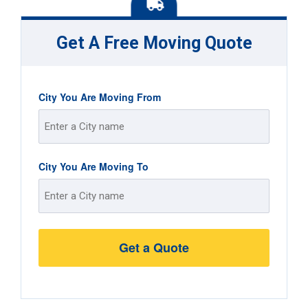
Get A Free Moving Quote
City You Are Moving From
Street
City You Are Moving To
Address
Street
Address