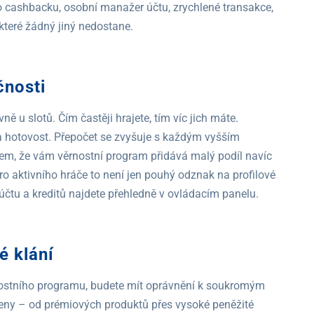
nto cashbacku, osobní manažer účtu, zrychlené transakce,
teré žádný jiný nedostane.
čnosti
ě u slotů. Čím častěji hrajete, tím víc jich máte.
 hotovost. Přepočet se zvyšuje s každým vyšším
zem, že vám věrnostní program přidává malý podíl navíc
o aktivního hráče to není jen pouhý odznak na profilové
 účtu a kreditů najdete přehledně v ovládacím panelu.
é klání
rnostního programu, budete mít oprávnění k soukromým
ceny – od prémiových produktů přes vysoké peněžité