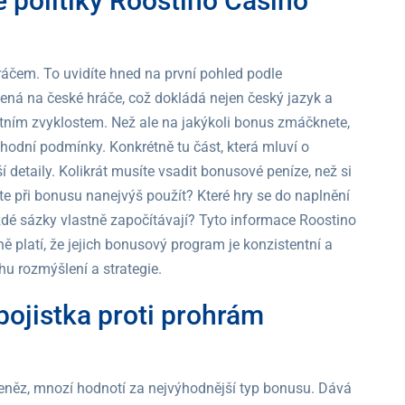
 politiky Roostino Casino
áčem. To uvidíte hned na první pohled podle
ílená na české hráče, což dokládá nejen český jazyk a
ístním zvyklostem. Než ale na jakýkoli bonus zmáčknete,
bchodní podmínky. Konkrétně tu část, která mluví o
í detaily. Kolikrát musíte vsadit bonusové peníze, než si
 při bonusu nanejvýš použít? Které hry se do naplnění
ždé sázky vlastně započítávají? Tyto informace Roostino
ně platí, že jejich bonusový program je konzistentní a
chu rozmýšlení a strategie.
ojistka proti prohrám
eněz, mnozí hodnotí za nejvýhodnější typ bonusu. Dává