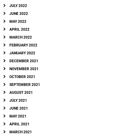
JULY 2022
JUNE 2022
MAY 2022
APRIL 2022
MARCH 2022
FEBRUARY 2022
JANUARY 2022
DECEMBER 2021
NOVEMBER 2021
OCTOBER 2021
SEPTEMBER 2021
AUGUST 2021
JULY 2021
JUNE 2021
MAY 2021
APRIL 2021
MARCH 2021