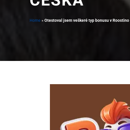
ČESKA
Home
»
Otestoval jsem veškeré typ bonusu v Roostino C