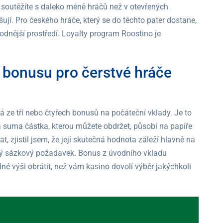
e soutěžíte s daleko méně hráčů než v otevřených
ují. Pro českého hráče, který se do těchto pater dostane,
odnější prostředí. Loyalty program Roostino je
o bonusu pro čerstvé hráče
á ze tří nebo čtyřech bonusů na počáteční vklady. Je to
á suma částka, kterou můžete obdržet, působí na papíře
at, zjistil jsem, že její skutečná hodnota záleží hlavně na
vaný sázkový požadavek. Bonus z úvodního vkladu
lné výši obrátit, než vám kasino dovolí výběr jakýchkoli