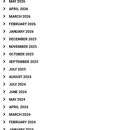
MAY 2026
APRIL 2026
MARCH 2026
FEBRUARY 2026
JANUARY 2026
DECEMBER 2025
NOVEMBER 2025
OCTOBER 2025
SEPTEMBER 2025
JULY 2025
AUGUST 2024
JULY 2024
JUNE 2024
MAY 2024
APRIL 2024
MARCH 2024
FEBRUARY 2024
JANUARY 2024