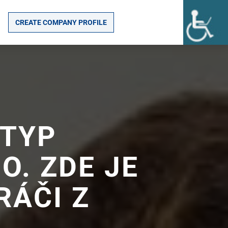
CREATE COMPANY PROFILE
 TYP
O. ZDE JE
RÁČI Z