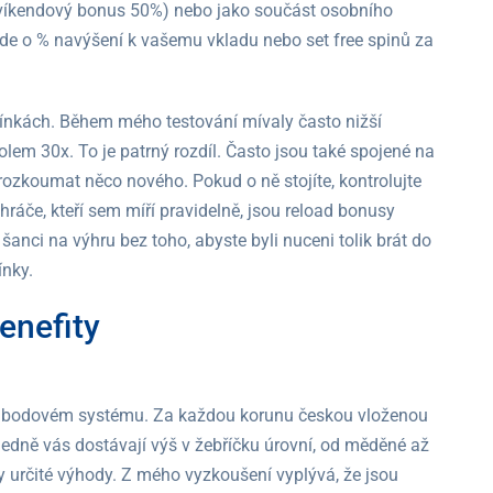
 víkendový bonus 50%) nebo jako součást osobního
de o % navýšení k vašemu vkladu nebo set free spinů za
mínkách. Během mého testování mívaly často nižší
lem 30x. To je patrný rozdíl. Často jsou také spojené na
rozkoumat něco nového. Pokud o ně stojíte, kontrolujte
hráče, kteří sem míří pravidelně, jsou reload bonusy
t šanci na výhru bez toho, abyste byli nuceni tolik brát do
ínky.
enefity
a bodovém systému. Za každou korunu českou vloženou
ledně vás dostávají výš v žebříčku úrovní, od měděné až
y určité výhody. Z mého vyzkoušení vyplývá, že jsou