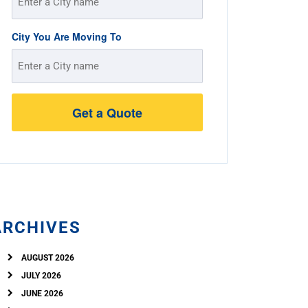
City You Are Moving To
Street
Address
Street
Address
ARCHIVES
AUGUST 2026
JULY 2026
JUNE 2026