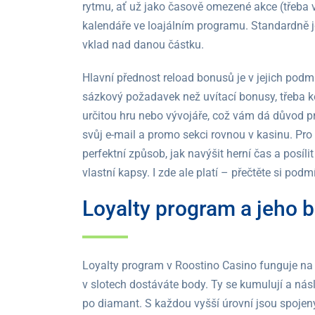
rytmu, ať už jako časově omezené akce (třeba
kalendáře ve loajálním programu. Standardně j
vklad nad danou částku.
Hlavní přednost reload bonusů je v jejich pod
sázkový požadavek než uvítací bonusy, třeba ko
určitou hru nebo vývojáře, což vám dá důvod p
svůj e-mail a promo sekci rovnou v kasinu. Pro 
perfektní způsob, jak navýšit herní čas a posíli
vlastní kapsy. I zde ale platí – přečtěte si podm
Loyalty program a jeho b
Loyalty program v Roostino Casino funguje n
v slotech dostáváte body. Ty se kumulují a nás
po diamant. S každou vyšší úrovní jsou spojen