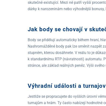
skutečně existující. Mezi ně patří vyšší proce
dárky k narozeninám nebo výhodnější bonusy, k
Jak body se chovají v skute
Body se přidělují automaticky během hraní, hlavn
Nashromážděné body pak lze směnit nazpět za
stupněm, kterou dosáhnete. V reálu to je důka
k standardnímu RTP (návratnosti) automatu. Pr
stránce, ale základ reálných peněz. Výši svého
Výhradní události a turnajov
Jestliže se propracujete do vyšších úrovní vě
turnajům a hrám. Ty často nabízejí hodnotné 