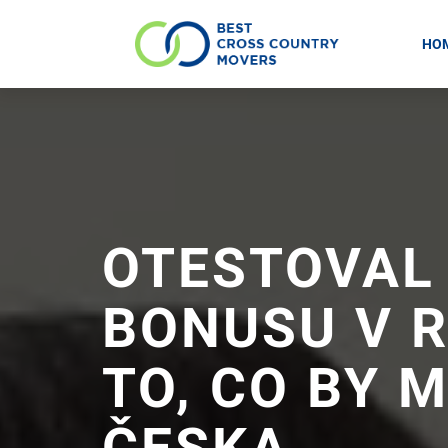
HO
Skip
to
content
OTESTOVAL
BONUSU V R
TO, CO BY M