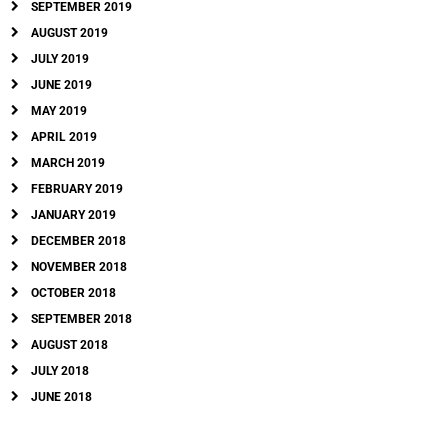
SEPTEMBER 2019
AUGUST 2019
JULY 2019
JUNE 2019
MAY 2019
APRIL 2019
MARCH 2019
FEBRUARY 2019
JANUARY 2019
DECEMBER 2018
NOVEMBER 2018
OCTOBER 2018
SEPTEMBER 2018
AUGUST 2018
JULY 2018
JUNE 2018