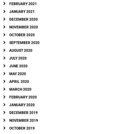
FEBRUARY 2021
JANUARY 2021
DECEMBER 2020
NOVEMBER 2020
OCTOBER 2020
SEPTEMBER 2020
AUGUST 2020
JULY 2020
JUNE 2020
MAY 2020
APRIL 2020
MARCH 2020
FEBRUARY 2020
JANUARY 2020
DECEMBER 2019
NOVEMBER 2019
OCTOBER 2019