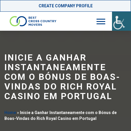
CREATE COMPANY PROFILE
Skip
to
content
INICIE A GANHAR
INSTANTANEAMENTE
COM O BÓNUS DE BOAS-
VINDAS DO RICH ROYAL
CASINO EM PORTUGAL
Home
»
Inicie a Ganhar Instantaneamente com o Bónus de
Boas-Vindas do Rich Royal Casino em Portugal