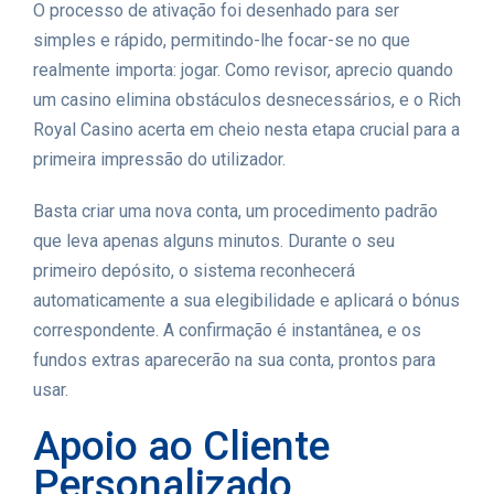
O processo de ativação foi desenhado para ser
simples e rápido, permitindo-lhe focar-se no que
realmente importa: jogar. Como revisor, aprecio quando
um casino elimina obstáculos desnecessários, e o Rich
Royal Casino acerta em cheio nesta etapa crucial para a
primeira impressão do utilizador.
Basta criar uma nova conta, um procedimento padrão
que leva apenas alguns minutos. Durante o seu
primeiro depósito, o sistema reconhecerá
automaticamente a sua elegibilidade e aplicará o bónus
correspondente. A confirmação é instantânea, e os
fundos extras aparecerão na sua conta, prontos para
usar.
Apoio ao Cliente
Personalizado