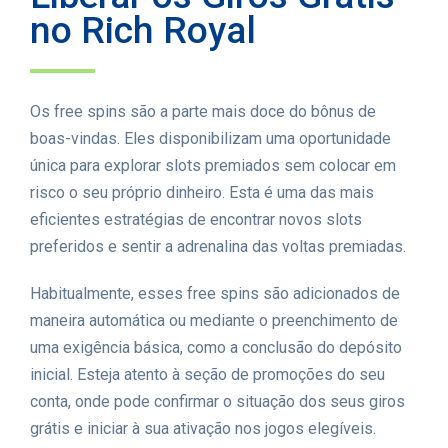
no Rich Royal
Os free spins são a parte mais doce do bônus de
boas-vindas. Eles disponibilizam uma oportunidade
única para explorar slots premiados sem colocar em
risco o seu próprio dinheiro. Esta é uma das mais
eficientes estratégias de encontrar novos slots
preferidos e sentir a adrenalina das voltas premiadas.
Habitualmente, esses free spins são adicionados de
maneira automática ou mediante o preenchimento de
uma exigência básica, como a conclusão do depósito
inicial. Esteja atento à seção de promoções do seu
conta, onde pode confirmar o situação dos seus giros
grátis e iniciar à sua ativação nos jogos elegíveis.