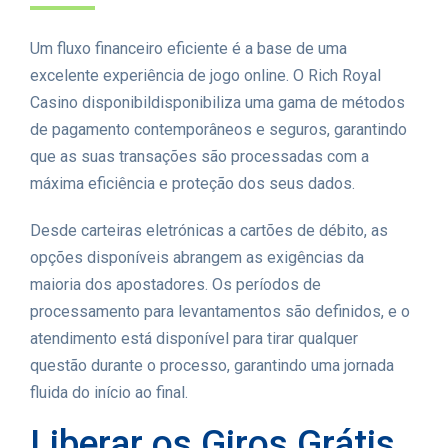
Um fluxo financeiro eficiente é a base de uma
excelente experiência de jogo online. O Rich Royal
Casino disponibildisponibiliza uma gama de métodos
de pagamento contemporâneos e seguros, garantindo
que as suas transações são processadas com a
máxima eficiência e proteção dos seus dados.
Desde carteiras eletrónicas a cartões de débito, as
opções disponíveis abrangem as exigências da
maioria dos apostadores. Os períodos de
processamento para levantamentos são definidos, e o
atendimento está disponível para tirar qualquer
questão durante o processo, garantindo uma jornada
fluida do início ao final.
Liberar os Giros Grátis