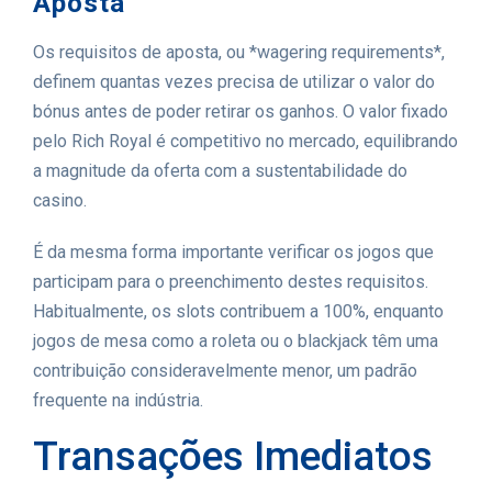
Aposta
Os requisitos de aposta, ou *wagering requirements*,
definem quantas vezes precisa de utilizar o valor do
bónus antes de poder retirar os ganhos. O valor fixado
pelo Rich Royal é competitivo no mercado, equilibrando
a magnitude da oferta com a sustentabilidade do
casino.
É da mesma forma importante verificar os jogos que
participam para o preenchimento destes requisitos.
Habitualmente, os slots contribuem a 100%, enquanto
jogos de mesa como a roleta ou o blackjack têm uma
contribuição consideravelmente menor, um padrão
frequente na indústria.
Transações Imediatos