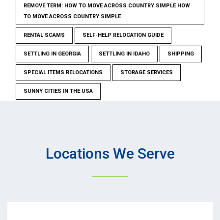
REMOVE TERM: HOW TO MOVE ACROSS COUNTRY SIMPLE HOW
TO MOVE ACROSS COUNTRY SIMPLE
RENTAL SCAMS
SELF-HELP RELOCATION GUIDE
SETTLING IN GEORGIA
SETTLING IN IDAHO
SHIPPING
SPECIAL ITEMS RELOCATIONS
STORAGE SERVICES
SUNNY CITIES IN THE USA
Locations We Serve