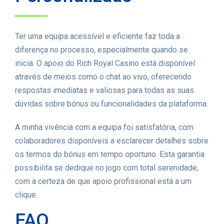
Ter uma equipa acessível e eficiente faz toda a
diferença no processo, especialmente quando se
inicia. O apoio do Rich Royal Casino está disponível
através de meios como o chat ao vivo, oferecendo
respostas imediatas e valiosas para todas as suas
dúvidas sobre bónus ou funcionalidades da plataforma.
A minha vivência com a equipa foi satisfatória, com
colaboradores disponíveis a esclarecer detalhes sobre
os termos do bónus em tempo oportuno. Esta garantia
possibilita se dedique no jogo com total serenidade,
com a certeza de que apoio profissional está a um
clique.
FAQ