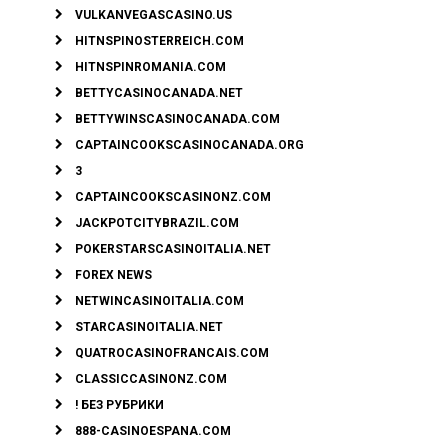
VULKANVEGASCASINO.US
HITNSPINOSTERREICH.COM
HITNSPINROMANIA.COM
BETTYCASINOCANADA.NET
BETTYWINSCASINOCANADA.COM
CAPTAINCOOKSCASINOCANADA.ORG
3
CAPTAINCOOKSCASINONZ.COM
JACKPOTCITYBRAZIL.COM
POKERSTARSCASINOITALIA.NET
FOREX NEWS
NETWINCASINOITALIA.COM
STARCASINOITALIA.NET
QUATROCASINOFRANCAIS.COM
CLASSICCASINONZ.COM
! БЕЗ РУБРИКИ
888-CASINOESPANA.COM