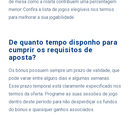
de mesa como a roleta contribuem uma percentagem
menor. Confira a lista de jogos elegíveis nos termos
para melhorar a sua jogabilidade.
De quanto tempo disponho para
cumprir os requisitos de
aposta?
Os bónus possuem sempre um prazo de validade, que
pode variar entre alguns dias e algumas semanas.
Esse prazo temporal está claramente especificado nos
termos da oferta. Programe as suas sessões de jogo
dentro deste período para não desperdiçar os fundos
do bónus e quaisquer ganhos associados.