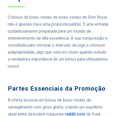
O bónus de boas-vindas de boas-vindas do Rich Royal
não é apenas mais uma proposta padrão. É uma entrada
cuidadosamente preparada para um mundo de
entretenimento de alta excelência. A sua composição é
concebida para otimizar o intervalo de jogo e oferecer
adaptabilidade, algo que valorizo muito quando estudo
a verdadeira importância de um bônus para utilizadores
novos.
Partes Essenciais da Promoção
A oferta associa um bónus de boas-vindas de
carregamento com giros grátis, criando um equilíbrio
ideal entre descobrir máquinas
reddit.com
de fruta