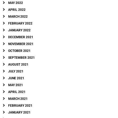
MAY 2022
APRIL 2022
MARCH 2022
FEBRUARY 2022
JANUARY 2022
DECEMBER 2021
NOVEMBER 2021
OCTOBER 2021
SEPTEMBER 2021
AUGUST 2021
JULY 2021
JUNE 2021
MAY 2021
APRIL 2021
MARCH 2021
FEBRUARY 2021
JANUARY 2021