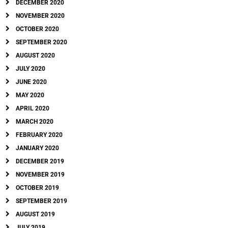
DECEMBER 2020
NOVEMBER 2020
OCTOBER 2020
SEPTEMBER 2020
AUGUST 2020
JULY 2020
JUNE 2020
MAY 2020
APRIL 2020
MARCH 2020
FEBRUARY 2020
JANUARY 2020
DECEMBER 2019
NOVEMBER 2019
OCTOBER 2019
SEPTEMBER 2019
AUGUST 2019
JULY 2019