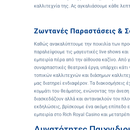
καλλιτεχνία της. Ας αγκαλιάσουμε κάθε λεπ
Ζωντανές Παραστάσεις & Σ
Καθώς ανακαλύπτουμε την ποικιλία των προσ
παραλείψουμε τις μαγευτικές live shows κα
εμπειρία πέρα από την αίθουσα καζίνο. Από
συναρπαστικές θεατρικά έργα, υπάρχει κάτι 
τοπικών καλλιτεχνών και διάσημων καλλιτε
μας διατηρεί ενδιαφέρον. Τα διακοσμήσεις έ
κομμάτι του θεάματος, ενώνοντας την άνεση 
διασκεδάζουν αλλά και αντανακλούν τον πλού
εκδηλώσεις, βρίσκουμε ένα ακόμη επίπεδο ε
εμπειρία στο Rich Royal Casino και μετατρέ
Δυνατότητες Παιχνιδιού