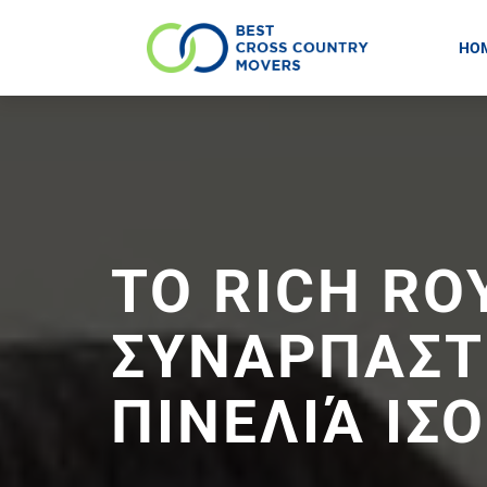
HO
Skip
to
content
ΤΟ RICH RO
ΣΥΝΑΡΠΑΣΤ
ΠΙΝΕΛΙΆ ΙΣ