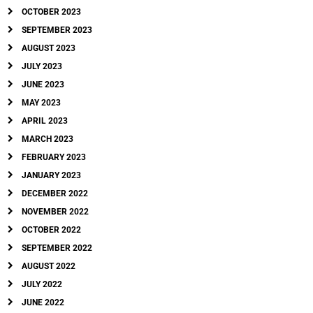
OCTOBER 2023
SEPTEMBER 2023
AUGUST 2023
JULY 2023
JUNE 2023
MAY 2023
APRIL 2023
MARCH 2023
FEBRUARY 2023
JANUARY 2023
DECEMBER 2022
NOVEMBER 2022
OCTOBER 2022
SEPTEMBER 2022
AUGUST 2022
JULY 2022
JUNE 2022