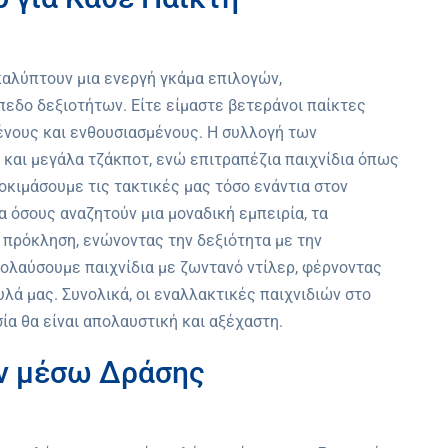
ακαλύπτουν μια ενεργή γκάμα επιλογών,
εδο δεξιοτήτων. Είτε είμαστε βετεράνοι παίκτες
μένους και ενθουσιασμένους. Η συλλογή των
και μεγάλα τζάκποτ, ενώ επιτραπέζια παιχνίδια όπως
οκιμάσουμε τις τακτικές μας τόσο ενάντια στον
ια όσους αναζητούν μια μοναδική εμπειρία, τα
πρόκληση, ενώνοντας την δεξιότητα με την
πολαύσουμε παιχνίδια με ζωντανό ντίλερ, φέρνοντας
υλά μας. Συνολικά, οι εναλλακτικές παιχνιδιών στο
ία θα είναι απολαυστική και αξέχαστη.
Εν μέσω Δράσης