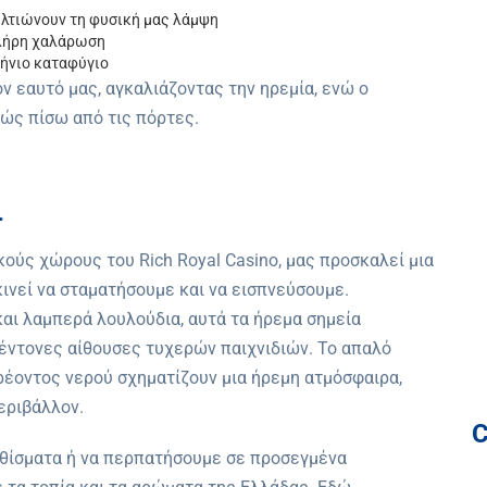
λτιώνουν τη φυσική μας λάμψη
 πλήρη χαλάρωση
λήνιο καταφύγιο
ον εαυτό μας, αγκαλιάζοντας την ηρεμία, ενώ ο
βώς πίσω από τις πόρτες.
ι
ύς χώρους του Rich Royal Casino, μας προσκαλεί μια
ινεί να σταματήσουμε και να εισπνεύσουμε.
αι λαμπερά λουλούδια, αυτά τα ήρεμα σημεία
έντονες αίθουσες τυχερών παιχνιδιών. Το απαλό
ρέοντος νερού σχηματίζουν μια ήρεμη ατμόσφαιρα,
εριβάλλον.
θίσματα ή να περπατήσουμε σε προσεγμένα