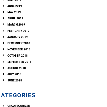
JUNE 2019
MAY 2019
APRIL 2019
MARCH 2019
FEBRUARY 2019
JANUARY 2019
DECEMBER 2018
NOVEMBER 2018
OCTOBER 2018
SEPTEMBER 2018
AUGUST 2018
JULY 2018
JUNE 2018
CATEGORIES
UNCATEGORIZED