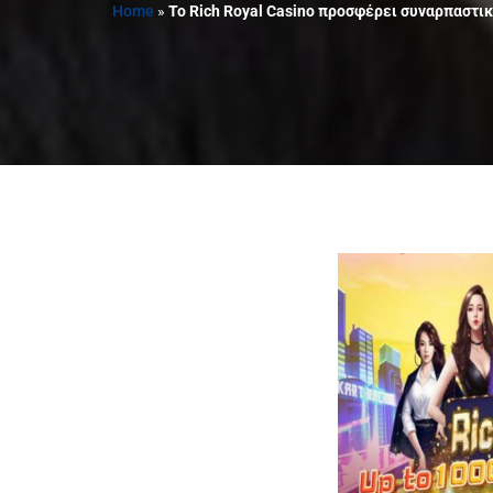
Home
»
Το Rich Royal Casino προσφέρει συναρπαστικ