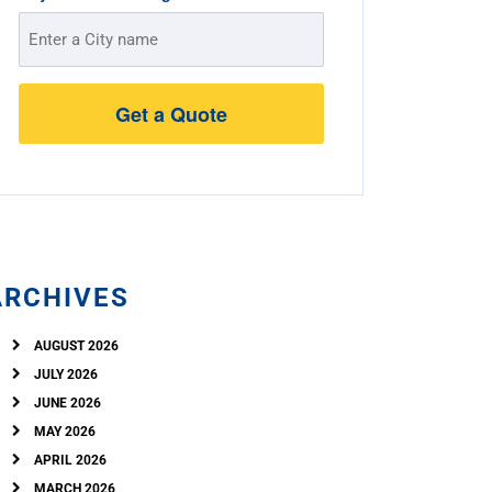
Address
Street
Address
ARCHIVES
AUGUST 2026
JULY 2026
JUNE 2026
MAY 2026
APRIL 2026
MARCH 2026