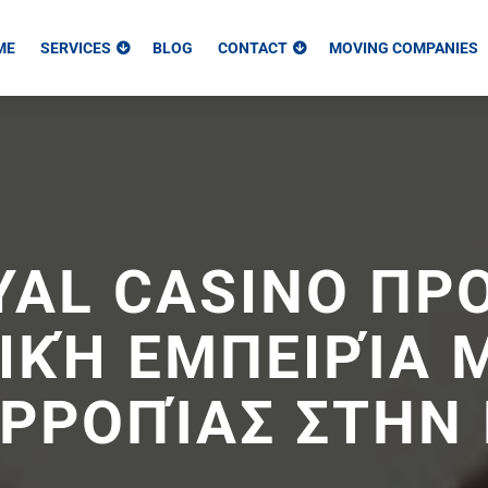
ME
SERVICES
BLOG
CONTACT
MOVING COMPANIES
YAL CASINO ΠΡ
ΙΚΉ ΕΜΠΕΙΡΊΑ 
ΟΡΡΟΠΊΑΣ ΣΤΗΝ