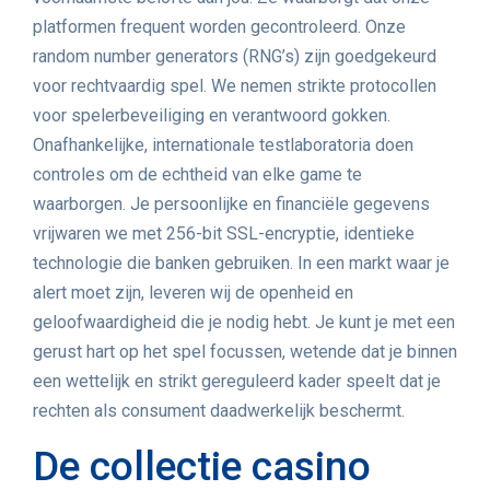
platformen frequent worden gecontroleerd. Onze
random number generators (RNG’s) zijn goedgekeurd
voor rechtvaardig spel. We nemen strikte protocollen
voor spelerbeveiliging en verantwoord gokken.
Onafhankelijke, internationale testlaboratoria doen
controles om de echtheid van elke game te
waarborgen. Je persoonlijke en financiële gegevens
vrijwaren we met 256-bit SSL-encryptie, identieke
technologie die banken gebruiken. In een markt waar je
alert moet zijn, leveren wij de openheid en
geloofwaardigheid die je nodig hebt. Je kunt je met een
gerust hart op het spel focussen, wetende dat je binnen
een wettelijk en strikt gereguleerd kader speelt dat je
rechten als consument daadwerkelijk beschermt.
De collectie casino