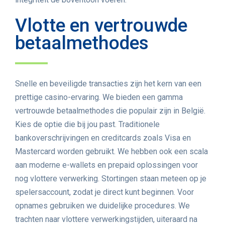
Vlotte en vertrouwde
betaalmethodes
Snelle en beveiligde transacties zijn het kern van een
prettige casino-ervaring. We bieden een gamma
vertrouwde betaalmethodes die populair zijn in België.
Kies de optie die bij jou past. Traditionele
bankoverschrijvingen en creditcards zoals Visa en
Mastercard worden gebruikt. We hebben ook een scala
aan moderne e-wallets en prepaid oplossingen voor
nog vlottere verwerking. Stortingen staan meteen op je
spelersaccount, zodat je direct kunt beginnen. Voor
opnames gebruiken we duidelijke procedures. We
trachten naar vlottere verwerkingstijden, uiteraard na