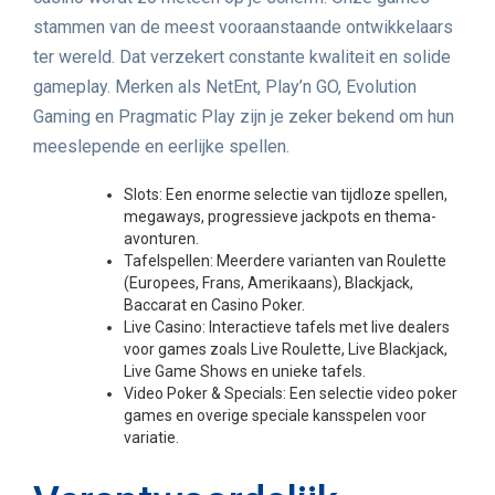
stammen van de meest vooraanstaande ontwikkelaars
ter wereld. Dat verzekert constante kwaliteit en solide
gameplay. Merken als NetEnt, Play’n GO, Evolution
Gaming en Pragmatic Play zijn je zeker bekend om hun
meeslepende en eerlijke spellen.
Slots: Een enorme selectie van tijdloze spellen,
megaways, progressieve jackpots en thema-
avonturen.
Tafelspellen: Meerdere varianten van Roulette
(Europees, Frans, Amerikaans), Blackjack,
Baccarat en Casino Poker.
Live Casino: Interactieve tafels met live dealers
voor games zoals Live Roulette, Live Blackjack,
Live Game Shows en unieke tafels.
Video Poker & Specials: Een selectie video poker
games en overige speciale kansspelen voor
variatie.