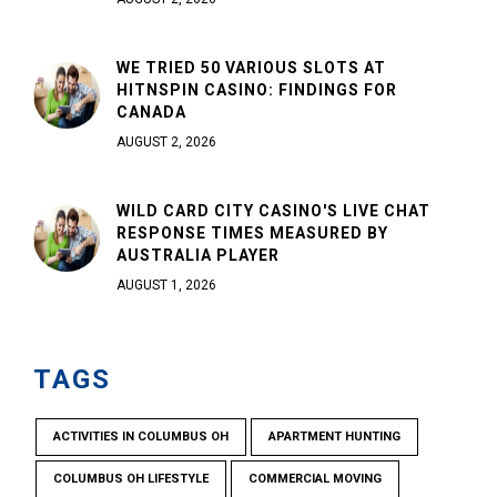
WE TRIED 50 VARIOUS SLOTS AT
HITNSPIN CASINO: FINDINGS FOR
CANADA
AUGUST 2, 2026
WILD CARD CITY CASINO'S LIVE CHAT
RESPONSE TIMES MEASURED BY
AUSTRALIA PLAYER
AUGUST 1, 2026
TAGS
ACTIVITIES IN COLUMBUS OH
APARTMENT HUNTING
COLUMBUS OH LIFESTYLE
COMMERCIAL MOVING