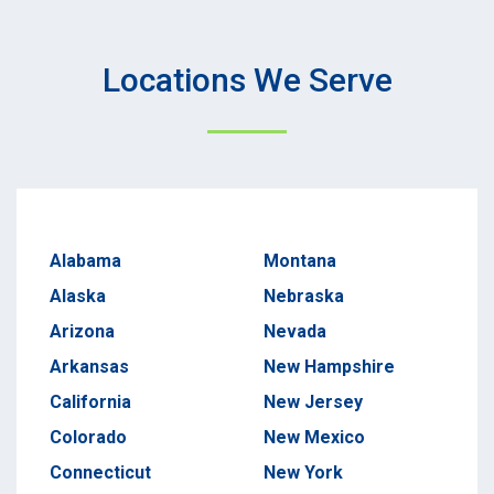
Locations We Serve
Alabama
Montana
Alaska
Nebraska
Arizona
Nevada
Arkansas
New Hampshire
California
New Jersey
Colorado
New Mexico
Connecticut
New York