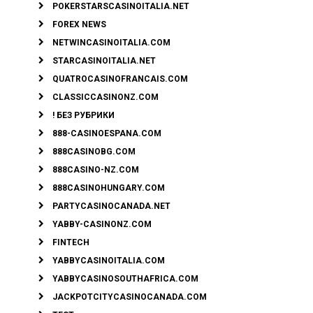
POKERSTARSCASINOITALIA.NET
FOREX NEWS
NETWINCASINOITALIA.COM
STARCASINOITALIA.NET
QUATROCASINOFRANCAIS.COM
CLASSICCASINONZ.COM
! БЕЗ РУБРИКИ
888-CASINOESPANA.COM
888CASINOBG.COM
888CASINO-NZ.COM
888CASINOHUNGARY.COM
PARTYCASINOCANADA.NET
YABBY-CASINONZ.COM
FINTECH
YABBYCASINOITALIA.COM
YABBYCASINOSOUTHAFRICA.COM
JACKPOTCITYCASINOCANADA.COM