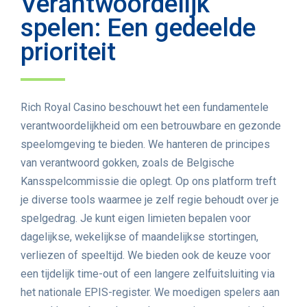
Verantwoordelijk
spelen: Een gedeelde
prioriteit
Rich Royal Casino beschouwt het een fundamentele
verantwoordelijkheid om een betrouwbare en gezonde
speelomgeving te bieden. We hanteren de principes
van verantwoord gokken, zoals de Belgische
Kansspelcommissie die oplegt. Op ons platform treft
je diverse tools waarmee je zelf regie behoudt over je
spelgedrag. Je kunt eigen limieten bepalen voor
dagelijkse, wekelijkse of maandelijkse stortingen,
verliezen of speeltijd. We bieden ook de keuze voor
een tijdelijk time-out of een langere zelfuitsluiting via
het nationale EPIS-register. We moedigen spelers aan