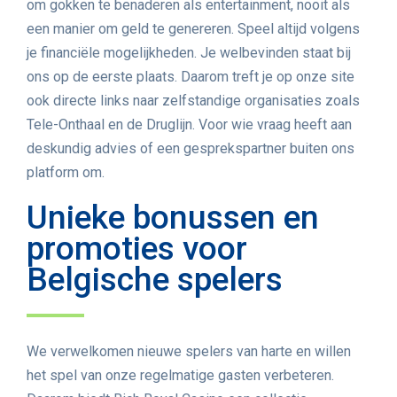
om gokken te benaderen als entertainment, nooit als
een manier om geld te genereren. Speel altijd volgens
je financiële mogelijkheden. Je welbevinden staat bij
ons op de eerste plaats. Daarom treft je op onze site
ook directe links naar zelfstandige organisaties zoals
Tele-Onthaal en de Druglijn. Voor wie vraag heeft aan
deskundig advies of een gesprekspartner buiten ons
platform om.
Unieke bonussen en
promoties voor
Belgische spelers
We verwelkomen nieuwe spelers van harte en willen
het spel van onze regelmatige gasten verbeteren.