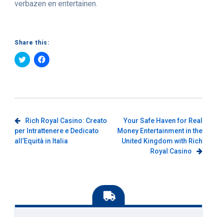
verbazen en entertainen.
Share this:
Click
Click
to
to
share
share
on
on
Twitter
Facebook
(Opens
(Opens
in
in
new
new
window)
window)
Post
Rich Royal Casino: Creato
Your Safe Haven for Real
per Intrattenere e Dedicato
Money Entertainment in the
navigation
all’Equità in Italia
United Kingdom with Rich
Royal Casino