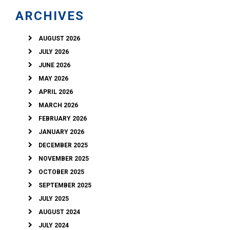
ARCHIVES
AUGUST 2026
JULY 2026
JUNE 2026
MAY 2026
APRIL 2026
MARCH 2026
FEBRUARY 2026
JANUARY 2026
DECEMBER 2025
NOVEMBER 2025
OCTOBER 2025
SEPTEMBER 2025
JULY 2025
AUGUST 2024
JULY 2024