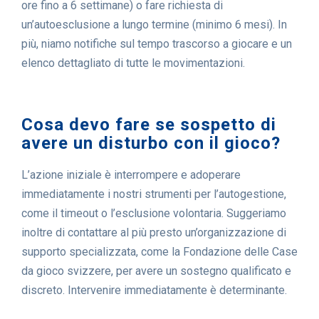
possibile definire tetti di deposito (giornalieri, alla
settimana o mensili), avviare timeout temporanei (da 24
ore fino a 6 settimane) o fare richiesta di
un’autoesclusione a lungo termine (minimo 6 mesi). In
più, niamo notifiche sul tempo trascorso a giocare e un
elenco dettagliato di tutte le movimentazioni.
Cosa devo fare se sospetto di
avere un disturbo con il gioco?
L’azione iniziale è interrompere e adoperare
immediatamente i nostri strumenti per l’autogestione,
come il timeout o l’esclusione volontaria. Suggeriamo
inoltre di contattare al più presto un’organizzazione di
supporto specializzata, come la Fondazione delle Case
da gioco svizzere, per avere un sostegno qualificato e