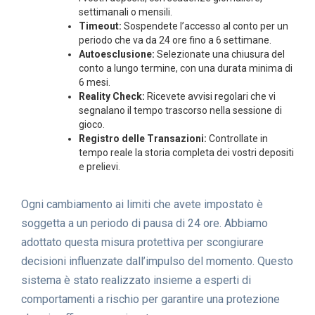
settimanali o mensili.
Timeout:
Sospendete l’accesso al conto per un
periodo che va da 24 ore fino a 6 settimane.
Autoesclusione:
Selezionate una chiusura del
conto a lungo termine, con una durata minima di
6 mesi.
Reality Check:
Ricevete avvisi regolari che vi
segnalano il tempo trascorso nella sessione di
gioco.
Registro delle Transazioni:
Controllate in
tempo reale la storia completa dei vostri depositi
e prelievi.
Ogni cambiamento ai limiti che avete impostato è
soggetta a un periodo di pausa di 24 ore. Abbiamo
adottato questa misura protettiva per scongiurare
decisioni influenzate dall’impulso del momento. Questo
sistema è stato realizzato insieme a esperti di
comportamenti a rischio per garantire una protezione