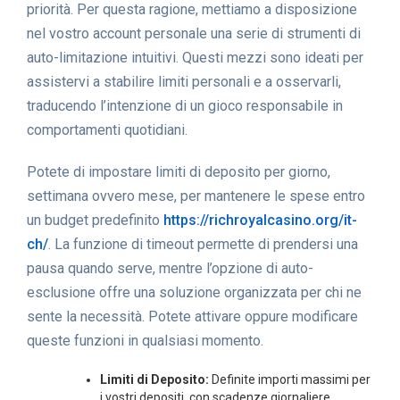
priorità. Per questa ragione, mettiamo a disposizione
nel vostro account personale una serie di strumenti di
auto-limitazione intuitivi. Questi mezzi sono ideati per
assistervi a stabilire limiti personali e a osservarli,
traducendo l’intenzione di un gioco responsabile in
comportamenti quotidiani.
Potete di impostare limiti di deposito per giorno,
settimana ovvero mese, per mantenere le spese entro
un budget predefinito
https://richroyalcasino.org/it-
ch/
. La funzione di timeout permette di prendersi una
pausa quando serve, mentre l’opzione di auto-
esclusione offre una soluzione organizzata per chi ne
sente la necessità. Potete attivare oppure modificare
queste funzioni in qualsiasi momento.
Limiti di Deposito:
Definite importi massimi per
i vostri depositi, con scadenze giornaliere,