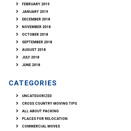
APRIL 2019
MARCH 2019
FEBRUARY 2019
JANUARY 2019
DECEMBER 2018
NOVEMBER 2018
OCTOBER 2018
SEPTEMBER 2018
AUGUST 2018
JULY 2018
JUNE 2018
CATEGORIES
UNCATEGORIZED
CROSS COUNTRY MOVING TIPS
ALL ABOUT PACKING