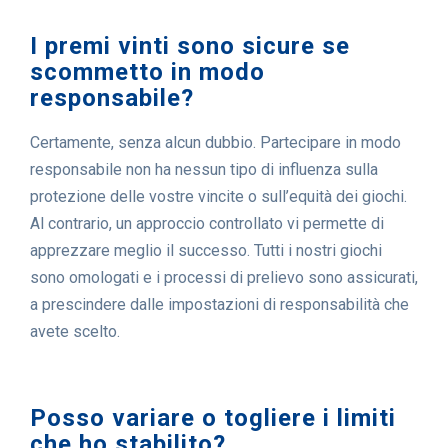
discreto. Intervenire immediatamente è determinante.
I premi vinti sono sicure se
scommetto in modo
responsabile?
Certamente, senza alcun dubbio. Partecipare in modo
responsabile non ha nessun tipo di influenza sulla
protezione delle vostre vincite o sull’equità dei giochi.
Al contrario, un approccio controllato vi permette di
apprezzare meglio il successo. Tutti i nostri giochi
sono omologati e i processi di prelievo sono assicurati,
a prescindere dalle impostazioni di responsabilità che
avete scelto.