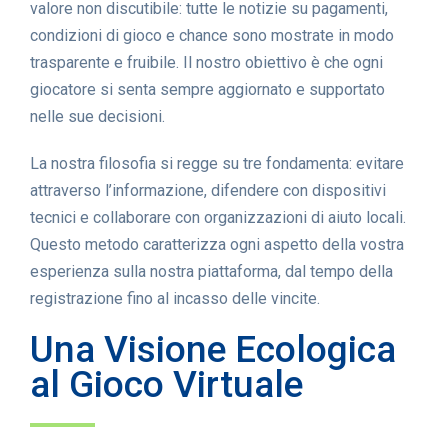
valore non discutibile: tutte le notizie su pagamenti,
condizioni di gioco e chance sono mostrate in modo
trasparente e fruibile. Il nostro obiettivo è che ogni
giocatore si senta sempre aggiornato e supportato
nelle sue decisioni.
La nostra filosofia si regge su tre fondamenta: evitare
attraverso l’informazione, difendere con dispositivi
tecnici e collaborare con organizzazioni di aiuto locali.
Questo metodo caratterizza ogni aspetto della vostra
esperienza sulla nostra piattaforma, dal tempo della
registrazione fino al incasso delle vincite.
Una Visione Ecologica
al Gioco Virtuale