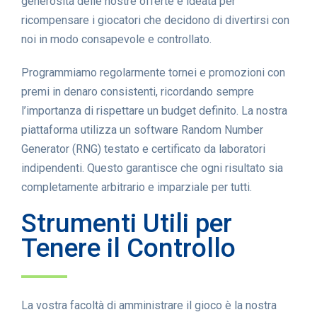
generosità delle nostre offerte è ideata per
ricompensare i giocatori che decidono di divertirsi con
noi in modo consapevole e controllato.
Programmiamo regolarmente tornei e promozioni con
premi in denaro consistenti, ricordando sempre
l’importanza di rispettare un budget definito. La nostra
piattaforma utilizza un software Random Number
Generator (RNG) testato e certificato da laboratori
indipendenti. Questo garantisce che ogni risultato sia
completamente arbitrario e imparziale per tutti.
Strumenti Utili per
Tenere il Controllo
La vostra facoltà di amministrare il gioco è la nostra