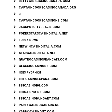
HITNSPINROMANIA.COM
BETTYCASINOCANADA.NET
BETTYWINSCASINOCANADA.COM
CAPTAINCOOKSCASINOCANADA.ORG
3
CAPTAINCOOKSCASINONZ.COM
JACKPOTCITYBRAZIL.COM
POKERSTARSCASINOITALIA.NET
FOREX NEWS
NETWINCASINOITALIA.COM
STARCASINOITALIA.NET
QUATROCASINOFRANCAIS.COM
CLASSICCASINONZ.COM
! БЕЗ РУБРИКИ
888-CASINOESPANA.COM
888CASINOBG.COM
888CASINO-NZ.COM
888CASINOHUNGARY.COM