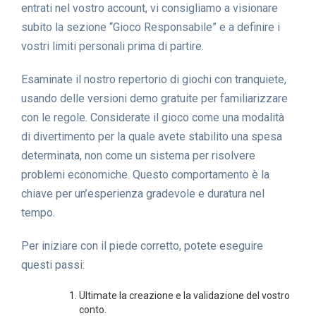
entrati nel vostro account, vi consigliamo a visionare
subito la sezione “Gioco Responsabile” e a definire i
vostri limiti personali prima di partire.
Esaminate il nostro repertorio di giochi con tranquiete,
usando delle versioni demo gratuite per familiarizzare
con le regole. Considerate il gioco come una modalità
di divertimento per la quale avete stabilito una spesa
determinata, non come un sistema per risolvere
problemi economiche. Questo comportamento è la
chiave per un’esperienza gradevole e duratura nel
tempo.
Per iniziare con il piede corretto, potete eseguire
questi passi:
Ultimate la creazione e la validazione del vostro
conto.