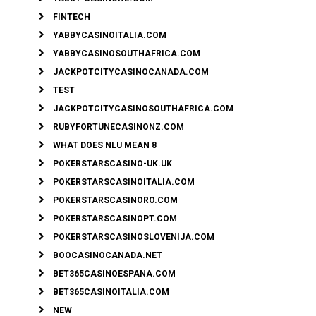
PARTYCASINOCANADA.NET
YABBY-CASINONZ.COM
FINTECH
YABBYCASINOITALIA.COM
YABBYCASINOSOUTHAFRICA.COM
JACKPOTCITYCASINOCANADA.COM
TEST
JACKPOTCITYCASINOSOUTHAFRICA.COM
RUBYFORTUNECASINONZ.COM
WHAT DOES NLU MEAN 8
POKERSTARSCASINO-UK.UK
POKERSTARSCASINOITALIA.COM
POKERSTARSCASINORO.COM
POKERSTARSCASINOPT.COM
POKERSTARSCASINOSLOVENIJA.COM
BOOCASINOCANADA.NET
BET365CASINOESPANA.COM