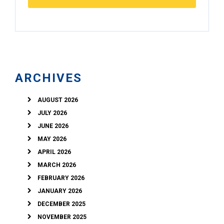
Street
Address
ARCHIVES
AUGUST 2026
JULY 2026
JUNE 2026
MAY 2026
APRIL 2026
MARCH 2026
FEBRUARY 2026
JANUARY 2026