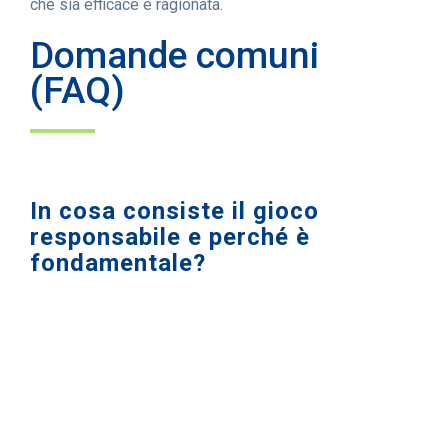
che sia efficace e ragionata.
Domande comuni
(FAQ)
In cosa consiste il gioco
responsabile e perché è
fondamentale?