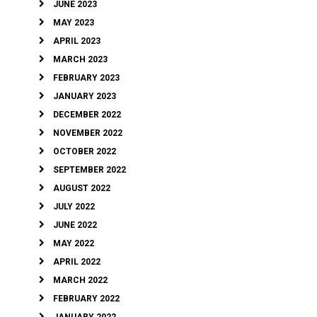
AUGUST 2023
JULY 2023
JUNE 2023
MAY 2023
APRIL 2023
MARCH 2023
FEBRUARY 2023
JANUARY 2023
DECEMBER 2022
NOVEMBER 2022
OCTOBER 2022
SEPTEMBER 2022
AUGUST 2022
JULY 2022
JUNE 2022
MAY 2022
APRIL 2022