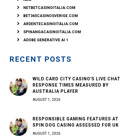
NETBETCASINOITALIA.COM
BET365CASINOSVERIGE.COM
ARDENTECASINOITALIA.COM
SPINANGACASINOITALIA.COM
ADOBE GENERATIVE AI 1
RECENT POSTS
WILD CARD CITY CASINO'S LIVE CHAT
RESPONSE TIMES MEASURED BY
AUSTRALIA PLAYER
AUGUST 1, 2026
RESPONSIBLE GAMING FEATURES AT
SPIN DOG CASINO ASSESSED FOR UK
AUGUST 1, 2026