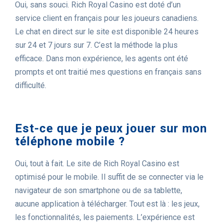
Oui, sans souci. Rich Royal Casino est doté d’un
service client en français pour les joueurs canadiens.
Le chat en direct sur le site est disponible 24 heures
sur 24 et 7 jours sur 7. C’est la méthode la plus
efficace. Dans mon expérience, les agents ont été
prompts et ont traitié mes questions en français sans
difficulté.
Est-ce que je peux jouer sur mon
téléphone mobile ?
Oui, tout à fait. Le site de Rich Royal Casino est
optimisé pour le mobile. Il suffit de se connecter via le
navigateur de son smartphone ou de sa tablette,
aucune application à télécharger. Tout est là : les jeux,
les fonctionnalités, les paiements. L’expérience est