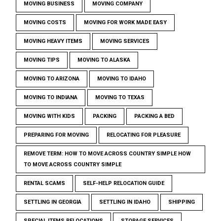
MOVING BUSINESS
MOVING COMPANY
MOVING COSTS
MOVING FOR WORK MADE EASY
MOVING HEAVY ITEMS
MOVING SERVICES
MOVING TIPS
MOVING TO ALASKA
MOVING TO ARIZONA
MOVING TO IDAHO
MOVING TO INDIANA
MOVING TO TEXAS
MOVING WITH KIDS
PACKING
PACKING A BED
PREPARING FOR MOVING
RELOCATING FOR PLEASURE
REMOVE TERM: HOW TO MOVE ACROSS COUNTRY SIMPLE HOW
TO MOVE ACROSS COUNTRY SIMPLE
RENTAL SCAMS
SELF-HELP RELOCATION GUIDE
SETTLING IN GEORGIA
SETTLING IN IDAHO
SHIPPING
SPECIAL ITEMS RELOCATIONS
STORAGE SERVICES