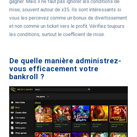
gagner. Mais il ne faut pas ignorer les conditions de
mise, souvent autour de x35. Ils sont intéressants si
vous les percevez comme un bonus de divertissement
et non comme un ticket vers le profit. Vérifiez toujours
les conditions, surtout le coefficient de mise.
De quelle manière administrez-
vous efficacement votre
bankroll ?