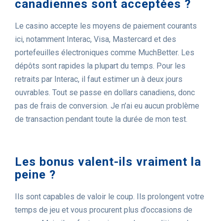
canadiennes sont acceptées ?
Le casino accepte les moyens de paiement courants
ici, notamment Interac, Visa, Mastercard et des
portefeuilles électroniques comme MuchBetter. Les
dépôts sont rapides la plupart du temps. Pour les
retraits par Interac, il faut estimer un à deux jours
ouvrables. Tout se passe en dollars canadiens, donc
pas de frais de conversion. Je n’ai eu aucun problème
de transaction pendant toute la durée de mon test.
Les bonus valent-ils vraiment la
peine ?
Ils sont capables de valoir le coup. Ils prolongent votre
temps de jeu et vous procurent plus d’occasions de