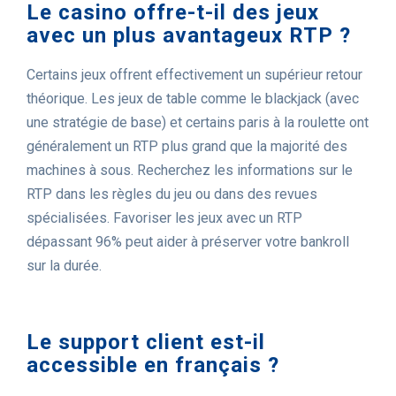
Le casino offre-t-il des jeux
avec un plus avantageux RTP ?
Certains jeux offrent effectivement un supérieur retour
théorique. Les jeux de table comme le blackjack (avec
une stratégie de base) et certains paris à la roulette ont
généralement un RTP plus grand que la majorité des
machines à sous. Recherchez les informations sur le
RTP dans les règles du jeu ou dans des revues
spécialisées. Favoriser les jeux avec un RTP
dépassant 96% peut aider à préserver votre bankroll
sur la durée.
Le support client est-il
accessible en français ?