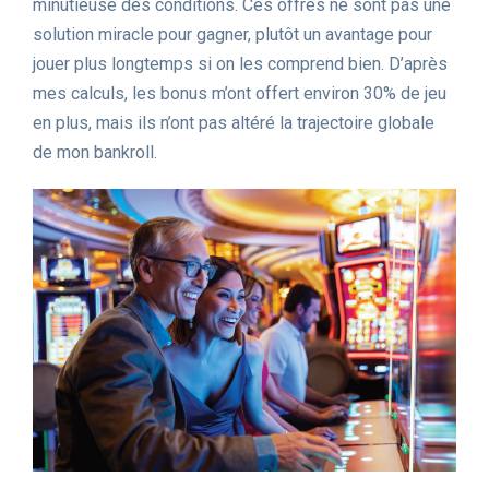
minutieuse des conditions. Ces offres ne sont pas une
solution miracle pour gagner, plutôt un avantage pour
jouer plus longtemps si on les comprend bien. D’après
mes calculs, les bonus m’ont offert environ 30% de jeu
en plus, mais ils n’ont pas altéré la trajectoire globale
de mon bankroll.