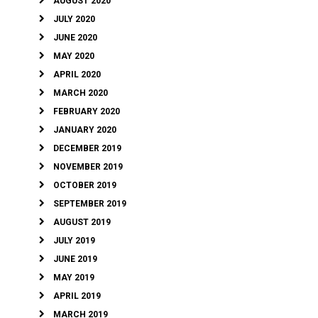
AUGUST 2020
JULY 2020
JUNE 2020
MAY 2020
APRIL 2020
MARCH 2020
FEBRUARY 2020
JANUARY 2020
DECEMBER 2019
NOVEMBER 2019
OCTOBER 2019
SEPTEMBER 2019
AUGUST 2019
JULY 2019
JUNE 2019
MAY 2019
APRIL 2019
MARCH 2019