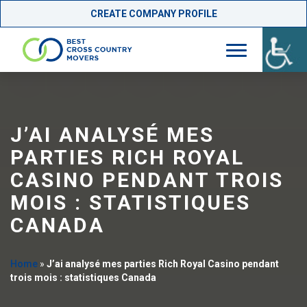
CREATE COMPANY PROFILE
Skip
to
content
J’AI ANALYSÉ MES
PARTIES RICH ROYAL
CASINO PENDANT TROIS
MOIS : STATISTIQUES
CANADA
Home
»
J’ai analysé mes parties Rich Royal Casino pendant
trois mois : statistiques Canada