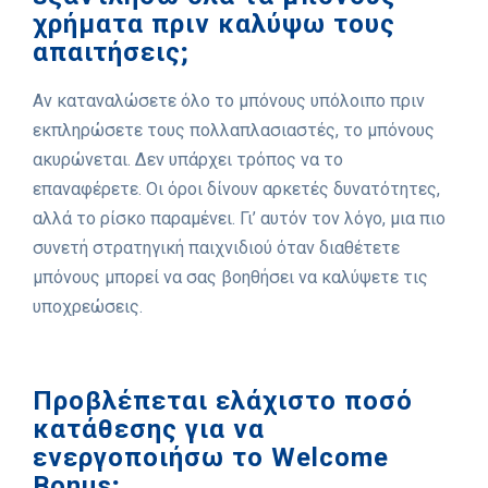
χρήματα πριν καλύψω τους
απαιτήσεις;
Αν καταναλώσετε όλο το μπόνους υπόλοιπο πριν
εκπληρώσετε τους πολλαπλασιαστές, το μπόνους
ακυρώνεται. Δεν υπάρχει τρόπος να το
επαναφέρετε. Οι όροι δίνουν αρκετές δυνατότητες,
αλλά το ρίσκο παραμένει. Γι’ αυτόν τον λόγο, μια πιο
συνετή στρατηγική παιχνιδιού όταν διαθέτετε
μπόνους μπορεί να σας βοηθήσει να καλύψετε τις
υποχρεώσεις.
Προβλέπεται ελάχιστο ποσό
κατάθεσης για να
ενεργοποιήσω το Welcome
Bonus;