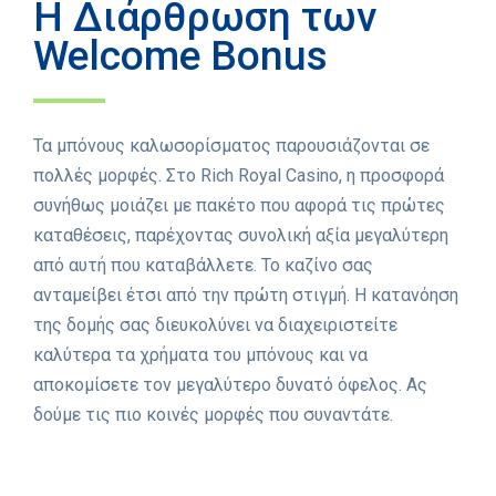
Η Διάρθρωση των
Welcome Bonus
Τα μπόνους καλωσορίσματος παρουσιάζονται σε
πολλές μορφές. Στο Rich Royal Casino, η προσφορά
συνήθως μοιάζει με πακέτο που αφορά τις πρώτες
καταθέσεις, παρέχοντας συνολική αξία μεγαλύτερη
από αυτή που καταβάλλετε. Το καζίνο σας
ανταμείβει έτσι από την πρώτη στιγμή. Η κατανόηση
της δομής σας διευκολύνει να διαχειριστείτε
καλύτερα τα χρήματα του μπόνους και να
αποκομίσετε τον μεγαλύτερο δυνατό όφελος. Ας
δούμε τις πιο κοινές μορφές που συναντάτε.