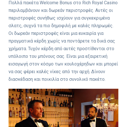
Πολλά πακέτα Welcome Bonus στο Rich Royal Casino
περιλαμβάνουν και δωρεάν περιστροφές. Αυτές οι
περιστροφές συνήθως ισχύουν για συγκεκριμένα
σλατς, συχνά τα πιο δημοφιλή με καλές πληρωμές.
Οι δωρεάν περιστροφές είναι μια ευκαιρία για
πραγματικά κέρδη χωρίς να ποντάρετε τα δικά σας
χρήματα. Τυχόν κέρδη από αυτές προστίθενται στο
υπόλοιπο του μπόνους σας. Είναι μια εξαιρετική
εισαγωγή στον κόσμο των κουλοχέρηδων και μπορεί
να σας φέρει καλές νίκες από την αρχή. Δίνουν
διασκέδαση και ποικιλία στο συνολικό πακέτο.