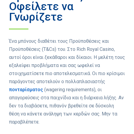
Οφείλετε να
Γνωρίζετε
Ένα μπόνους διαθέτει τους Προϋποθέσεις και
Προϋποθέσεις (Τ&Cs) του. Στο Rich Royal Casino,
αυτοί όροι είναι ξεκάθαροι και δίκαιοι. Η μελέτη τους
εξαλείφει προβλήματα και σας ωφελεί να
στοιχηματίσετε πιο αποτελεσματικά. Οι πιο κρίσιμοι
παράγοντες αποτελούν ο πολλαπλασιαστής
πονταρίσματος
(wagering requirements), οι
απαγορεύσεις στα παιχνίδια και η διάρκεια λήξης. Αν
δεν τα διαβάσετε, πιθανόν βρεθείτε σε δύσκολη
θέση να κάνετε ανάληψη των κερδών σας. Μην τα
παραβλέπετε.