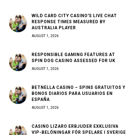
WILD CARD CITY CASINO'S LIVE CHAT
RESPONSE TIMES MEASURED BY
AUSTRALIA PLAYER
AUGUST 1, 2026
RESPONSIBLE GAMING FEATURES AT
SPIN DOG CASINO ASSESSED FOR UK
AUGUST 1, 2026
BETNELLA CASINO – SPINS GRATUITOS Y
BONOS DIARIOS PARA USUARIOS EN
ESPAÑA
AUGUST 1, 2026
CASINO LIZARO ERBJUDER EXKLUSIVA
VIP-BELÖNINGAR FÖR SPELARE I SVERIGE