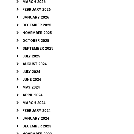
MARCH 2026
FEBRUARY 2026
JANUARY 2026
DECEMBER 2025
NOVEMBER 2025
OCTOBER 2025
SEPTEMBER 2025
JULY 2025
AUGUST 2024
JULY 2024
JUNE 2024
MAY 2024
APRIL 2024
MARCH 2024
FEBRUARY 2024
JANUARY 2024
DECEMBER 2023