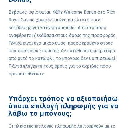
Βεβαίως, υφίσταται. Κάθε Welcome Bonus στο Rich
Royal Casino χρειάζεται ένα κατώτατο ποσό
κατάθεσης για να ενεργοποιηθεί. Αυτό το ποσό
αναφέρεται ξεκάθαρα στους όρους της προσφοράς.
Γενικά είναι ένα μικρό ύψος, προσφερόμενο στους
περισσότερους παίκτες. Αν καταθέσετε μικρότερα
από αυτό το κατώφλι, το μπόνους δεν θα πιστωθεί.
Πάντα ελέγχετε τους όρους για το ακριβές πόσο
πριν καταθέσετε.
Υπάρχει τρόπος να αξιοποιήσω
όποια επιλογή πληρωμής για να
λάβω το μπόνους;
Οι πλείστες επιλογές πληρωμής λειτουργούν με το