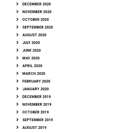
DECEMBER 2020
NOVEMBER 2020
OCTOBER 2020
SEPTEMBER 2020
AUGUST 2020
JULY 2020
JUNE 2020
MAY 2020
APRIL 2020
MARCH 2020
FEBRUARY 2020
JANUARY 2020
DECEMBER 2019
NOVEMBER 2019
OCTOBER 2019
SEPTEMBER 2019
AUGUST 2019