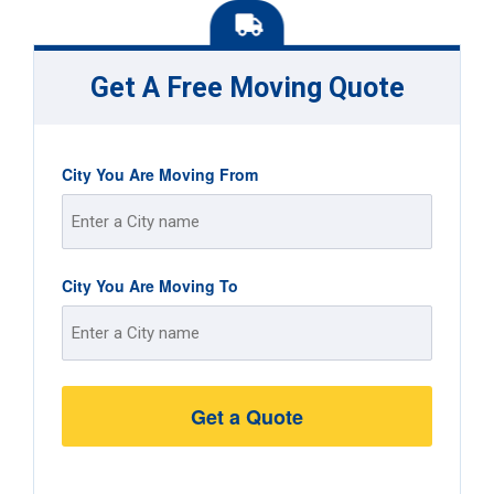
Get A Free Moving Quote
City You Are Moving From
Street
City You Are Moving To
Address
Street
Address