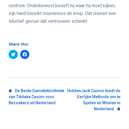
controle. Onderbewust beseft hij waar hij moet kijken,
zijn hand bereikt moeiteloos de knop. Dat creëert een
intuïtief gevoel dat vertrouwen schenkt.
Share this:
Click
Click
to
to
share
share
on
on
Twitter
Facebook
(Opens
(Opens
in
in
new
new
window)
window)
Post
De Beste Gamebibliotheek
HiddenJack Casino biedt de
van Tikitaka Casino voor
Eerlijke Methode om te
navigation
Bezoekers uit Nederland
Spelen en Winnen in
Nederland