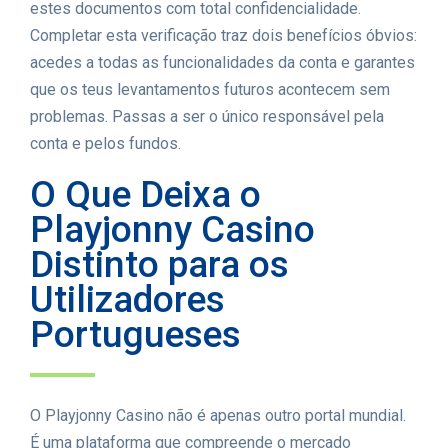
estes documentos com total confidencialidade.
Completar esta verificação traz dois benefícios óbvios:
acedes a todas as funcionalidades da conta e garantes
que os teus levantamentos futuros acontecem sem
problemas. Passas a ser o único responsável pela
conta e pelos fundos.
O Que Deixa o
Playjonny Casino
Distinto para os
Utilizadores
Portugueses
O Playjonny Casino não é apenas outro portal mundial.
É uma plataforma que compreende o mercado