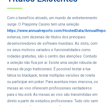
Com o benefício ativado, um mundo de entretenimento
surge. O Playjonny Casino tem uma seleção
https://www.annualreports.com/HostedData/AnnualRepo
extensa, com dezenas de títulos dos principais
desenvolvedores de software mundiais. As slots, com
os seus motivos variados e funcionalidades como
rodadas gratuitas, são o centro das atenções. Contudo
a seleção não fica por aí. Existe uma seção robusta de
mesas de jogo tradicionais. É possível testar a tua
tática no blackjack, testar múltiplas versões de roleta
ou participar em poker. Para aventura mais imersiva, os
mesas ao vivo oferecem profissionais verdadeiros
para o teu ecrã. As mesas ao vivo são transmitidas em
direto a partir de estúdios profissionais. Tudo isto sem