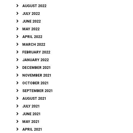
AUGUST 2022
JULY 2022
JUNE 2022
MAY 2022
APRIL 2022
MARCH 2022
FEBRUARY 2022
JANUARY 2022
DECEMBER 2021
NOVEMBER 2021
OCTOBER 2021
SEPTEMBER 2021
AUGUST 2021
JULY 2021
JUNE 2021
MAY 2021
APRIL 2021