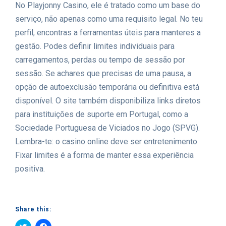
No Playjonny Casino, ele é tratado como um base do
serviço, não apenas como uma requisito legal. No teu
perfil, encontras a ferramentas úteis para manteres a
gestão. Podes definir limites individuais para
carregamentos, perdas ou tempo de sessão por
sessão. Se achares que precisas de uma pausa, a
opção de autoexclusão temporária ou definitiva está
disponível. O site também disponibiliza links diretos
para instituições de suporte em Portugal, como a
Sociedade Portuguesa de Viciados no Jogo (SPVG).
Lembra-te: o casino online deve ser entretenimento.
Fixar limites é a forma de manter essa experiência
positiva.
Share this:
Click
Click