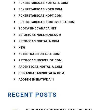
POKERSTARSCASINOITALIA.COM
POKERSTARSCASINORO.COM
POKERSTARSCASINOPT.COM
POKERSTARSCASINOSLOVENIJA.COM
BOOCASINOCANADA.NET
BET365CASINOESPANA.COM
BET365CASINOITALIA.COM
NEW
NETBETCASINOITALIA.COM
BET365CASINOSVERIGE.COM
ARDENTECASINOITALIA.COM
SPINANGACASINOITALIA.COM
ADOBE GENERATIVE AI 1
RECENT POSTS