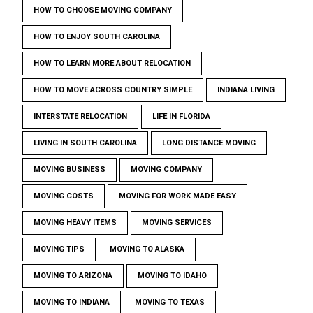
HOW TO CHOOSE MOVING COMPANY
HOW TO ENJOY SOUTH CAROLINA
HOW TO LEARN MORE ABOUT RELOCATION
HOW TO MOVE ACROSS COUNTRY SIMPLE
INDIANA LIVING
INTERSTATE RELOCATION
LIFE IN FLORIDA
LIVING IN SOUTH CAROLINA
LONG DISTANCE MOVING
MOVING BUSINESS
MOVING COMPANY
MOVING COSTS
MOVING FOR WORK MADE EASY
MOVING HEAVY ITEMS
MOVING SERVICES
MOVING TIPS
MOVING TO ALASKA
MOVING TO ARIZONA
MOVING TO IDAHO
MOVING TO INDIANA
MOVING TO TEXAS