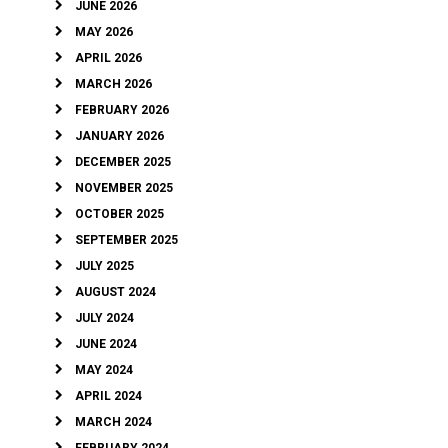
JUNE 2026
MAY 2026
APRIL 2026
MARCH 2026
FEBRUARY 2026
JANUARY 2026
DECEMBER 2025
NOVEMBER 2025
OCTOBER 2025
SEPTEMBER 2025
JULY 2025
AUGUST 2024
JULY 2024
JUNE 2024
MAY 2024
APRIL 2024
MARCH 2024