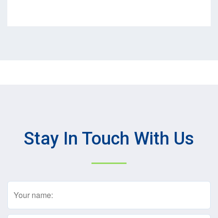
Stay In Touch With Us
Name
(Required)
Email