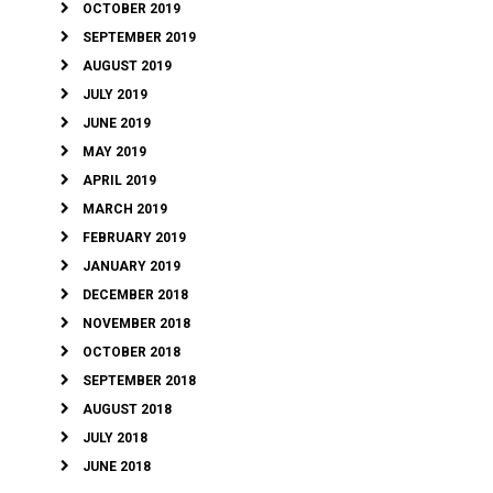
OCTOBER 2019
SEPTEMBER 2019
AUGUST 2019
JULY 2019
JUNE 2019
MAY 2019
APRIL 2019
MARCH 2019
FEBRUARY 2019
JANUARY 2019
DECEMBER 2018
NOVEMBER 2018
OCTOBER 2018
SEPTEMBER 2018
AUGUST 2018
JULY 2018
JUNE 2018