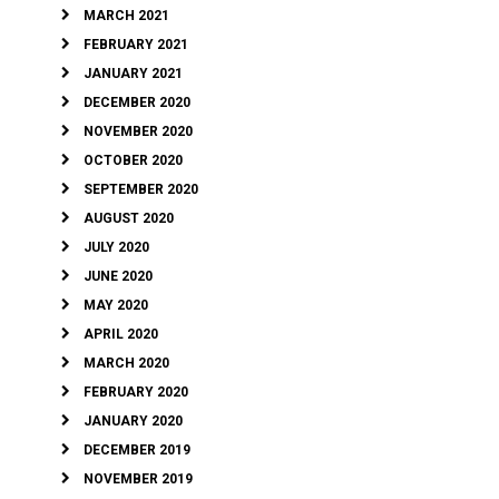
MARCH 2021
FEBRUARY 2021
JANUARY 2021
DECEMBER 2020
NOVEMBER 2020
OCTOBER 2020
SEPTEMBER 2020
AUGUST 2020
JULY 2020
JUNE 2020
MAY 2020
APRIL 2020
MARCH 2020
FEBRUARY 2020
JANUARY 2020
DECEMBER 2019
NOVEMBER 2019