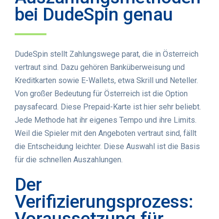
bei DudeSpin genau
DudeSpin stellt Zahlungswege parat, die in Österreich
vertraut sind. Dazu gehören Banküberweisung und
Kreditkarten sowie E-Wallets, etwa Skrill und Neteller.
Von großer Bedeutung für Österreich ist die Option
paysafecard. Diese Prepaid-Karte ist hier sehr beliebt.
Jede Methode hat ihr eigenes Tempo und ihre Limits.
Weil die Spieler mit den Angeboten vertraut sind, fällt
die Entscheidung leichter. Diese Auswahl ist die Basis
für die schnellen Auszahlungen.
Der
Verifizierungsprozess:
Voraussetzung für