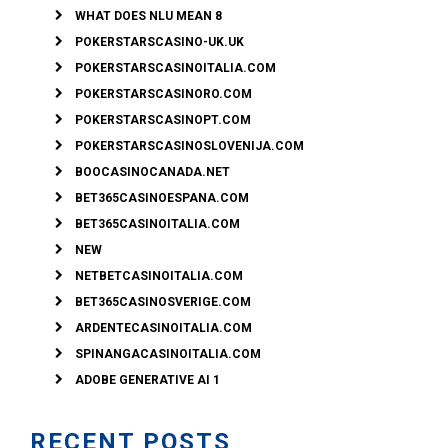
WHAT DOES NLU MEAN 8
POKERSTARSCASINO-UK.UK
POKERSTARSCASINOITALIA.COM
POKERSTARSCASINORO.COM
POKERSTARSCASINOPT.COM
POKERSTARSCASINOSLOVENIJA.COM
BOOCASINOCANADA.NET
BET365CASINOESPANA.COM
BET365CASINOITALIA.COM
NEW
NETBETCASINOITALIA.COM
BET365CASINOSVERIGE.COM
ARDENTECASINOITALIA.COM
SPINANGACASINOITALIA.COM
ADOBE GENERATIVE AI 1
RECENT POSTS