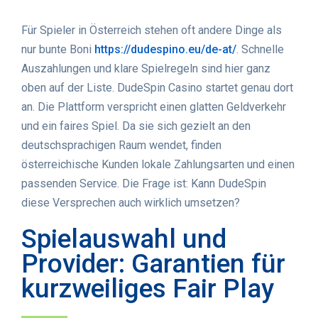
Für Spieler in Österreich stehen oft andere Dinge als
nur bunte Boni
https://dudespino.eu/de-at/
. Schnelle
Auszahlungen und klare Spielregeln sind hier ganz
oben auf der Liste. DudeSpin Casino startet genau dort
an. Die Plattform verspricht einen glatten Geldverkehr
und ein faires Spiel. Da sie sich gezielt an den
deutschsprachigen Raum wendet, finden
österreichische Kunden lokale Zahlungsarten und einen
passenden Service. Die Frage ist: Kann DudeSpin
diese Versprechen auch wirklich umsetzen?
Spielauswahl und
Provider: Garantien für
kurzweiliges Fair Play