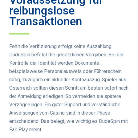
reibungslose
Transaktionen
Fehlt die Verifizierung erfolgt keine Auszahlung.
DudeSpin befolgt die gesetzlichen Vorgaben. Bei der
Kontrolle der Identität werden Dokumente
beispielsweise Personalausweis oder Führerschein
nötig, zuzüglich ein aktueller Kontoauszug. Spieler aus
Österreich sollten diesen Schritt am besten sofort nach
der Anmeldung erledigen. So vermeiden sie spätere
Verzögerungen. Ein guter Support und verständliche
Anweisungen vom Casino sind in dieser Phase
entscheidend. Das belegt, wie wichtig es DudeSpin mit
Fair Play meint.