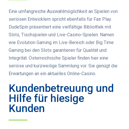
Eine umfangreiche Auswahlmöglichkeit an Spielen von
seriösen Entwicklern spricht ebenfalls für Fair Play.
DudeSpin präsentiert eine vielfältige Bibliothek mit
Slots, Tischspielen und Live-Casino-Spielen. Namen
wie Evolution Gaming im Live-Bereich oder Big Time
Gaming bei den Slots garantieren für Qualität und
Integrität. Österreichische Spieler finden hier eine
seriöse und kurzweilige Sammlung vor. Sie genügt die
Erwartungen an ein aktuelles Online-Casino.
Kundenbetreuung und
Hilfe für hiesige
Kunden