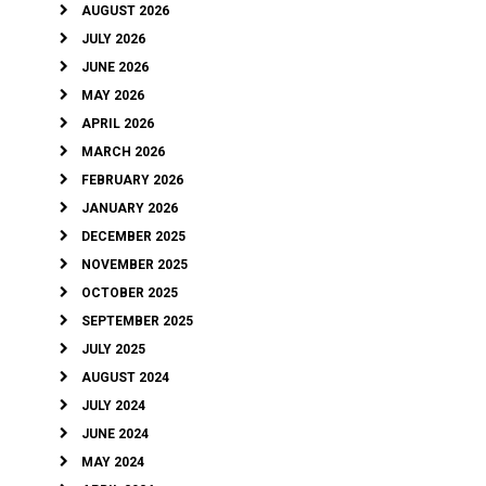
AUGUST 2026
JULY 2026
JUNE 2026
MAY 2026
APRIL 2026
MARCH 2026
FEBRUARY 2026
JANUARY 2026
DECEMBER 2025
NOVEMBER 2025
OCTOBER 2025
SEPTEMBER 2025
JULY 2025
AUGUST 2024
JULY 2024
JUNE 2024
MAY 2024