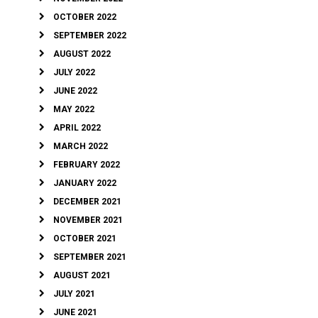
OCTOBER 2022
SEPTEMBER 2022
AUGUST 2022
JULY 2022
JUNE 2022
MAY 2022
APRIL 2022
MARCH 2022
FEBRUARY 2022
JANUARY 2022
DECEMBER 2021
NOVEMBER 2021
OCTOBER 2021
SEPTEMBER 2021
AUGUST 2021
JULY 2021
JUNE 2021