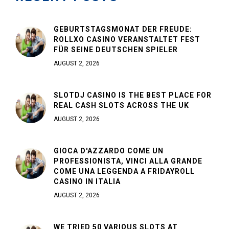
GEBURTSTAGSMONAT DER FREUDE:
ROLLXO CASINO VERANSTALTET FEST
FÜR SEINE DEUTSCHEN SPIELER
AUGUST 2, 2026
SLOTDJ CASINO IS THE BEST PLACE FOR
REAL CASH SLOTS ACROSS THE UK
AUGUST 2, 2026
GIOCA D'AZZARDO COME UN
PROFESSIONISTA, VINCI ALLA GRANDE
COME UNA LEGGENDA A FRIDAYROLL
CASINO IN ITALIA
AUGUST 2, 2026
WE TRIED 50 VARIOUS SLOTS AT