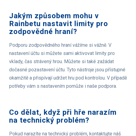
Jakým způsobem mohu v
Rainbetu nastavit limity pro
zodpovědné hraní?
Podporu zodpovědného hraní vážíme si vážně. V
nastavení účtu si můžete sami aktivovat limity pro
vklady, čas strávený hrou. Můžete si také zažádat
dočasné pozastavení účtu. Tyto nástroje jsou přístupné
okamžitě a přispívají udržet hru pod kontrolou. V případě
potřeby vám s nastavením pomůže i naše podpora.
Co dělat, když při hře narazím
na technický problém?
Pokud narazíte na technický problém, kontaktujte náš