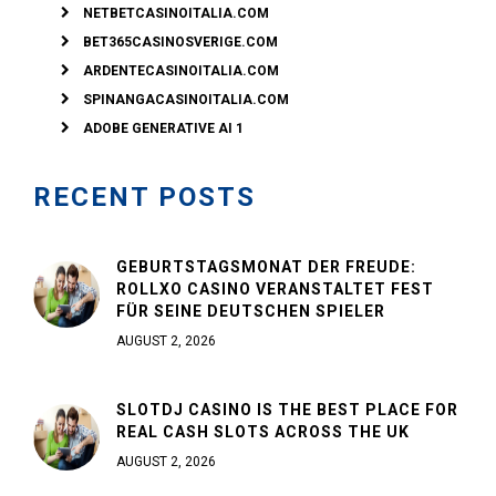
NETBETCASINOITALIA.COM
BET365CASINOSVERIGE.COM
ARDENTECASINOITALIA.COM
SPINANGACASINOITALIA.COM
ADOBE GENERATIVE AI 1
RECENT POSTS
GEBURTSTAGSMONAT DER FREUDE:
ROLLXO CASINO VERANSTALTET FEST
FÜR SEINE DEUTSCHEN SPIELER
AUGUST 2, 2026
SLOTDJ CASINO IS THE BEST PLACE FOR
REAL CASH SLOTS ACROSS THE UK
AUGUST 2, 2026