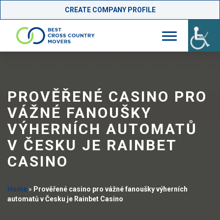
CREATE COMPANY PROFILE
Skip
to
content
PROVĚŘENÉ CASINO PRO
VÁŽNÉ FANOUŠKY
VÝHERNÍCH AUTOMATŮ
V ČESKU JE RAINBET
CASINO
Home
»
Prověřené casino pro vážné fanoušky výherních
automatů v Česku je Rainbet Casino