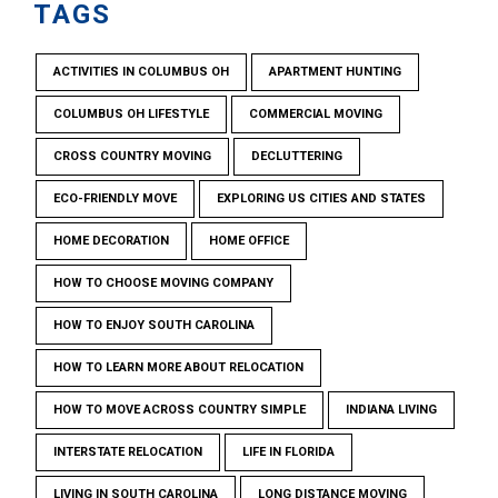
TAGS
ACTIVITIES IN COLUMBUS OH
APARTMENT HUNTING
COLUMBUS OH LIFESTYLE
COMMERCIAL MOVING
CROSS COUNTRY MOVING
DECLUTTERING
ECO-FRIENDLY MOVE
EXPLORING US CITIES AND STATES
HOME DECORATION
HOME OFFICE
HOW TO CHOOSE MOVING COMPANY
HOW TO ENJOY SOUTH CAROLINA
HOW TO LEARN MORE ABOUT RELOCATION
HOW TO MOVE ACROSS COUNTRY SIMPLE
INDIANA LIVING
INTERSTATE RELOCATION
LIFE IN FLORIDA
LIVING IN SOUTH CAROLINA
LONG DISTANCE MOVING