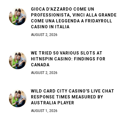
GIOCA D'AZZARDO COME UN
PROFESSIONISTA, VINCI ALLA GRANDE
COME UNA LEGGENDA A FRIDAYROLL
CASINO IN ITALIA
AUGUST 2, 2026
WE TRIED 50 VARIOUS SLOTS AT
HITNSPIN CASINO: FINDINGS FOR
CANADA
AUGUST 2, 2026
WILD CARD CITY CASINO'S LIVE CHAT
RESPONSE TIMES MEASURED BY
AUSTRALIA PLAYER
AUGUST 1, 2026