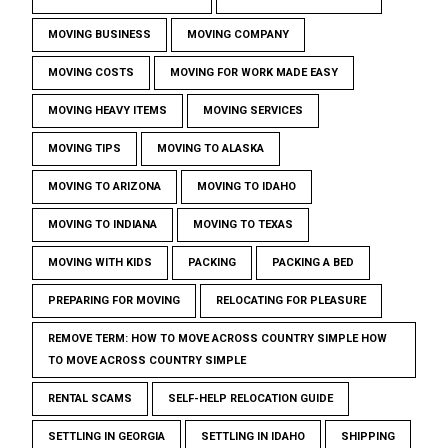
MOVING BUSINESS
MOVING COMPANY
MOVING COSTS
MOVING FOR WORK MADE EASY
MOVING HEAVY ITEMS
MOVING SERVICES
MOVING TIPS
MOVING TO ALASKA
MOVING TO ARIZONA
MOVING TO IDAHO
MOVING TO INDIANA
MOVING TO TEXAS
MOVING WITH KIDS
PACKING
PACKING A BED
PREPARING FOR MOVING
RELOCATING FOR PLEASURE
REMOVE TERM: HOW TO MOVE ACROSS COUNTRY SIMPLE HOW
TO MOVE ACROSS COUNTRY SIMPLE
RENTAL SCAMS
SELF-HELP RELOCATION GUIDE
SETTLING IN GEORGIA
SETTLING IN IDAHO
SHIPPING