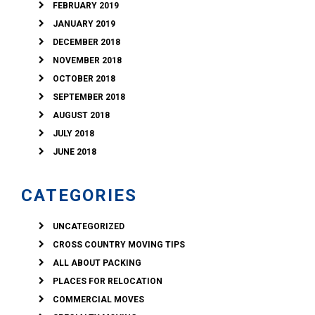
FEBRUARY 2019
JANUARY 2019
DECEMBER 2018
NOVEMBER 2018
OCTOBER 2018
SEPTEMBER 2018
AUGUST 2018
JULY 2018
JUNE 2018
CATEGORIES
UNCATEGORIZED
CROSS COUNTRY MOVING TIPS
ALL ABOUT PACKING
PLACES FOR RELOCATION
COMMERCIAL MOVES