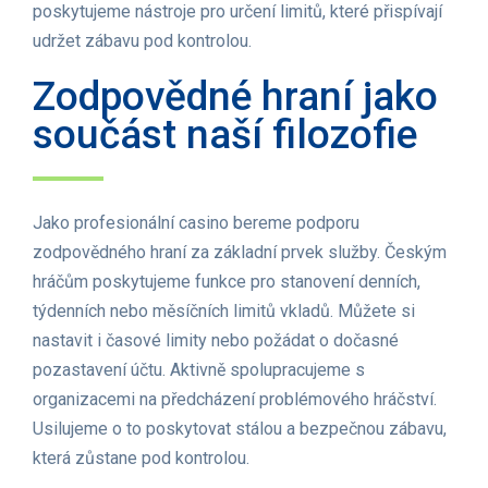
poskytujeme nástroje pro určení limitů, které přispívají
udržet zábavu pod kontrolou.
Zodpovědné hraní jako
součást naší filozofie
Jako profesionální casino bereme podporu
zodpovědného hraní za základní prvek služby. Českým
hráčům poskytujeme funkce pro stanovení denních,
týdenních nebo měsíčních limitů vkladů. Můžete si
nastavit i časové limity nebo požádat o dočasné
pozastavení účtu. Aktivně spolupracujeme s
organizacemi na předcházení problémového hráčství.
Usilujeme o to poskytovat stálou a bezpečnou zábavu,
která zůstane pod kontrolou.