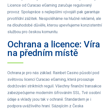
Licence od Curacao eGaming zaručuje regulovaný
provoz. Spolupráce s nejlepšími vývojáři pak garantuje
prvotřídní zážitek. Nespoléháme na hlučné reklamě, ale
na dlouhodobé důvěře, kterou upevňujeme konzistentní
službou pro českou komunitu.
Ochrana a licence: Víra
na předním místě
Ochrana je pro nás základ. Rainbet Casino působí pod
světovou licencí Curacao eGaming, která prosazuje
dodržování striktních regulí. Všechny finanční transakce
zabezpečujeme moderním šifrováním SSL. Tvé osobní
údaje a vklady jsou tak v ochraně. Standardem je i
podpora uvážlivého hraní. Sázejícím z Česka