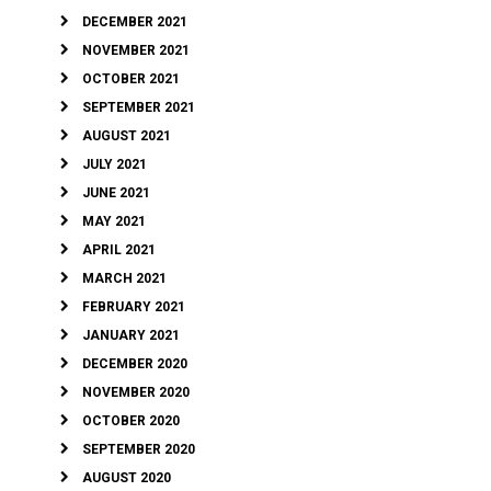
DECEMBER 2021
NOVEMBER 2021
OCTOBER 2021
SEPTEMBER 2021
AUGUST 2021
JULY 2021
JUNE 2021
MAY 2021
APRIL 2021
MARCH 2021
FEBRUARY 2021
JANUARY 2021
DECEMBER 2020
NOVEMBER 2020
OCTOBER 2020
SEPTEMBER 2020
AUGUST 2020