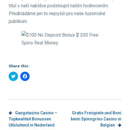
titul v naší nabídce podstoupil naším hodnocením.
Předkládáme jen to nejvyšší pro naše tuzemské
publikum.
Share this:
Click
Click
to
to
share
share
on
on
Twitter
Facebook
(Opens
(Opens
in
in
new
new
window)
window)
Post
Gangstasino Casino –
Gratis Freispiele und Boni
Topkwaliteit Bonussen
beim Spinogrino Casino in
navigation
Uitsluitend in Nederland
Belgien