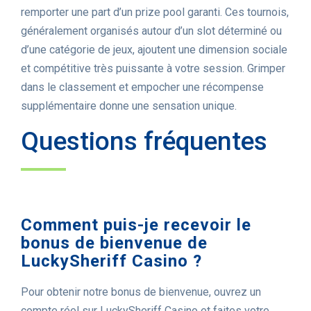
remporter une part d’un prize pool garanti. Ces tournois,
généralement organisés autour d’un slot déterminé ou
d’une catégorie de jeux, ajoutent une dimension sociale
et compétitive très puissante à votre session. Grimper
dans le classement et empocher une récompense
supplémentaire donne une sensation unique.
Questions fréquentes
Comment puis-je recevoir le
bonus de bienvenue de
LuckySheriff Casino ?
Pour obtenir notre bonus de bienvenue, ouvrez un
compte réel sur LuckySheriff Casino et faites votre