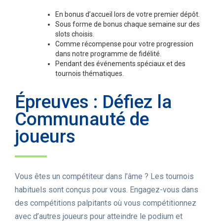
En bonus d’accueil lors de votre premier dépôt.
Sous forme de bonus chaque semaine sur des
slots choisis.
Comme récompense pour votre progression
dans notre programme de fidélité.
Pendant des événements spéciaux et des
tournois thématiques.
Épreuves : Défiez la
Communauté de
joueurs
Vous êtes un compétiteur dans l’âme ? Les tournois
habituels sont conçus pour vous. Engagez-vous dans
des compétitions palpitants où vous compétitionnez
avec d’autres joueurs pour atteindre le podium et