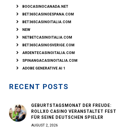
BOOCASINOCANADA.NET
BET365CASINOESPANA.COM
BET365CASINOITALIA.COM
NEW
NETBETCASINOITALIA.COM
BET365CASINOSVERIGE.COM
ARDENTECASINOITALIA.COM
SPINANGACASINOITALIA.COM
ADOBE GENERATIVE AI 1
RECENT POSTS
GEBURTSTAGSMONAT DER FREUDE:
ROLLXO CASINO VERANSTALTET FEST
FÜR SEINE DEUTSCHEN SPIELER
AUGUST 2, 2026