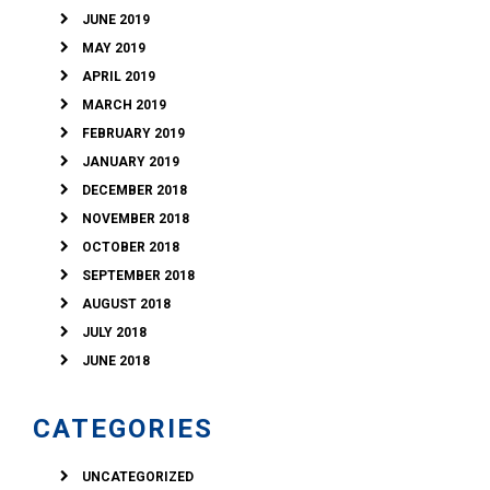
JUNE 2019
MAY 2019
APRIL 2019
MARCH 2019
FEBRUARY 2019
JANUARY 2019
DECEMBER 2018
NOVEMBER 2018
OCTOBER 2018
SEPTEMBER 2018
AUGUST 2018
JULY 2018
JUNE 2018
CATEGORIES
UNCATEGORIZED