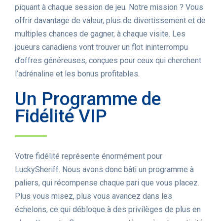
piquant à chaque session de jeu. Notre mission ? Vous
offrir davantage de valeur, plus de divertissement et de
multiples chances de gagner, à chaque visite. Les
joueurs canadiens vont trouver un flot ininterrompu
d’offres généreuses, conçues pour ceux qui cherchent
l’adrénaline et les bonus profitables.
Un Programme de
Fidélité VIP
Votre fidélité représente énormément pour
LuckySheriff. Nous avons donc bâti un programme à
paliers, qui récompense chaque pari que vous placez.
Plus vous misez, plus vous avancez dans les
échelons, ce qui débloque à des privilèges de plus en