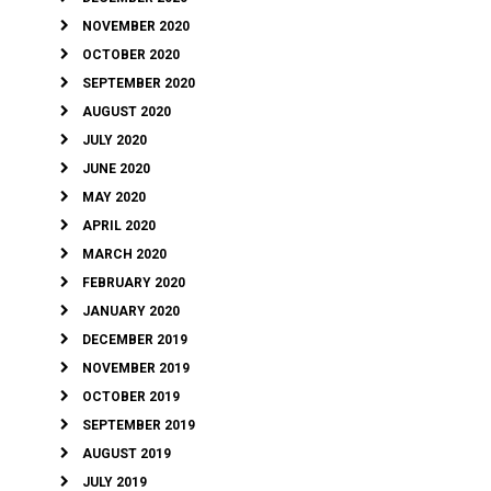
NOVEMBER 2020
OCTOBER 2020
SEPTEMBER 2020
AUGUST 2020
JULY 2020
JUNE 2020
MAY 2020
APRIL 2020
MARCH 2020
FEBRUARY 2020
JANUARY 2020
DECEMBER 2019
NOVEMBER 2019
OCTOBER 2019
SEPTEMBER 2019
AUGUST 2019
JULY 2019