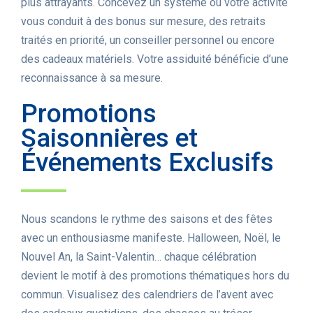
plus attrayants. Concevez un système où votre activité
vous conduit à des bonus sur mesure, des retraits
traités en priorité, un conseiller personnel ou encore
des cadeaux matériels. Votre assiduité bénéficie d’une
reconnaissance à sa mesure.
Promotions
Saisonnières et
Événements Exclusifs
Nous scandons le rythme des saisons et des fêtes
avec un enthousiasme manifeste. Halloween, Noël, le
Nouvel An, la Saint-Valentin… chaque célébration
devient le motif à des promotions thématiques hors du
commun. Visualisez des calendriers de l’avent avec