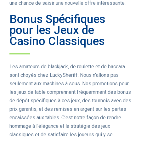
une chance de saisir une nouvelle offre intéressante.
Bonus Spécifiques
pour les Jeux de
Casino Classiques
Les amateurs de blackjack, de roulette et de baccara
sont choyés chez LuckySheriff. Nous n’allons pas
seulement aux machines à sous. Nos promotions pour
les jeux de table comprennent fréquemment des bonus
de dépôt spécifiques à ces jeux, des tournois avec des
prix garantis, et des remises en argent sur les pertes
encaissées aux tables. C’est notre façon de rendre
hommage à l’élégance et la stratégie des jeux
classiques et de satisfaire les joueurs qui y se