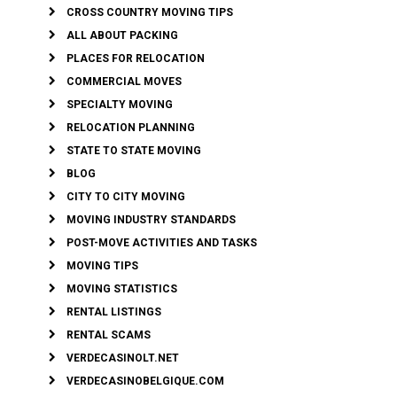
CROSS COUNTRY MOVING TIPS
ALL ABOUT PACKING
PLACES FOR RELOCATION
COMMERCIAL MOVES
SPECIALTY MOVING
RELOCATION PLANNING
STATE TO STATE MOVING
BLOG
CITY TO CITY MOVING
MOVING INDUSTRY STANDARDS
POST-MOVE ACTIVITIES AND TASKS
MOVING TIPS
MOVING STATISTICS
RENTAL LISTINGS
RENTAL SCAMS
VERDECASINOLT.NET
VERDECASINOBELGIQUE.COM