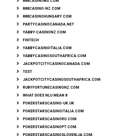
888CASINOBG.COM
888CASINO-NZ.COM
888CASINOHUNGARY.COM
PARTYCASINOCANADA.NET
YABBY-CASINONZ.COM
FINTECH
YABBYCASINOITALIA.COM
YABBYCASINOSOUTHAFRICA.COM
JACKPOTCITYCASINOCANADA.COM
TEST
JACKPOTCITYCASINOSOUTHAFRICA.COM
RUBYFORTUNECASINONZ.COM
WHAT DOES NLU MEAN 8
POKERSTARSCASINO-UK.UK
POKERSTARSCASINOITALIA.COM
POKERSTARSCASINORO.COM
POKERSTARSCASINOPT.COM
POKERSTARSCASINOSLOVENIJA.COM