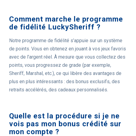
Comment marche le programme
de fidélité LuckySheriff ?
Notre programme de fidélité s’appuie sur un système
de points. Vous en obtenez en jouant à vos jeux favoris
avec de l’argent réel. À mesure que vous collectez des
points, vous progressez de grade (par exemple,
Sheriff, Marshal, etc.), ce qui libère des avantages de
plus en plus intéressants : des bonus exclusifs, des
retraits accélérés, des cadeaux personnalisés.
Quelle est la procédure si je ne
vois pas mon bonus crédité sur
mon compte ?