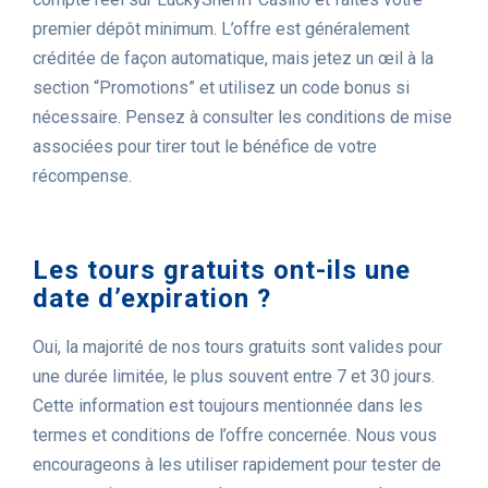
premier dépôt minimum. L’offre est généralement
créditée de façon automatique, mais jetez un œil à la
section “Promotions” et utilisez un code bonus si
nécessaire. Pensez à consulter les conditions de mise
associées pour tirer tout le bénéfice de votre
récompense.
Les tours gratuits ont-ils une
date d’expiration ?
Oui, la majorité de nos tours gratuits sont valides pour
une durée limitée, le plus souvent entre 7 et 30 jours.
Cette information est toujours mentionnée dans les
termes et conditions de l’offre concernée. Nous vous
encourageons à les utiliser rapidement pour tester de