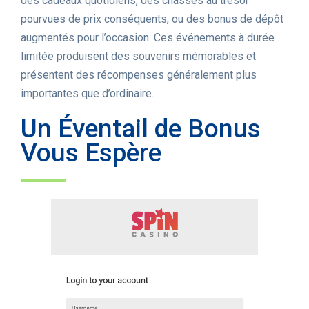
des cadeaux quotidiens, des chasses au trésor
pourvues de prix conséquents, ou des bonus de dépôt
augmentés pour l’occasion. Ces événements à durée
limitée produisent des souvenirs mémorables et
présentent des récompenses généralement plus
importantes que d’ordinaire.
Un Éventail de Bonus
Vous Espère