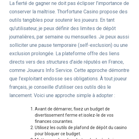
La fierté de gagner ne doit pas éclipser l’importance de
conserver la maîtrise. Thorfortune Casino propose des
outils tangibles pour soutenir les joueurs. En tant
qu’utilisateur, je peux définir des limites de dépôt
journalières, par semaine ou mensuelles. Je peux aussi
solliciter une pause temporaire (self-exclusion) ou une
exclusion prolongée. La plateforme offre des liens
directs vers des structures d’aide réputés en France,
comme Joueurs Info Service. Cette approche démontre
que l’exploitant endosse ses obligations. À tout joueur
français, je conseille d’utiliser ces outils dès le
lancement. Voici une approche simple à adopter :
Avant de démarrer, fixez un budget de
divertissement ferme et isolez-le de vos
finances courantes.
Utilisez les outils de plafond de dépôt du casino
pour bloquer ce budget.