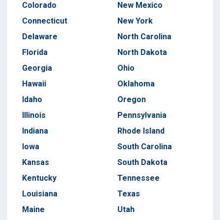
Colorado
New Mexico
Connecticut
New York
Delaware
North Carolina
Florida
North Dakota
Georgia
Ohio
Hawaii
Oklahoma
Idaho
Oregon
Illinois
Pennsylvania
Indiana
Rhode Island
Iowa
South Carolina
Kansas
South Dakota
Kentucky
Tennessee
Louisiana
Texas
Maine
Utah