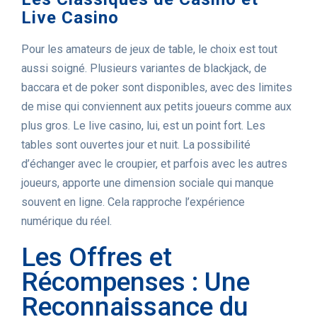
Live Casino
Pour les amateurs de jeux de table, le choix est tout
aussi soigné. Plusieurs variantes de blackjack, de
baccara et de poker sont disponibles, avec des limites
de mise qui conviennent aux petits joueurs comme aux
plus gros. Le live casino, lui, est un point fort. Les
tables sont ouvertes jour et nuit. La possibilité
d’échanger avec le croupier, et parfois avec les autres
joueurs, apporte une dimension sociale qui manque
souvent en ligne. Cela rapproche l’expérience
numérique du réel.
Les Offres et
Récompenses : Une
Reconnaissance du