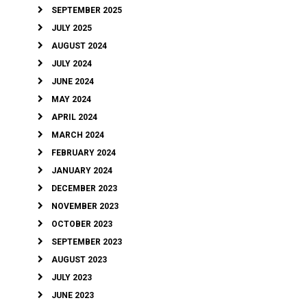
SEPTEMBER 2025
JULY 2025
AUGUST 2024
JULY 2024
JUNE 2024
MAY 2024
APRIL 2024
MARCH 2024
FEBRUARY 2024
JANUARY 2024
DECEMBER 2023
NOVEMBER 2023
OCTOBER 2023
SEPTEMBER 2023
AUGUST 2023
JULY 2023
JUNE 2023