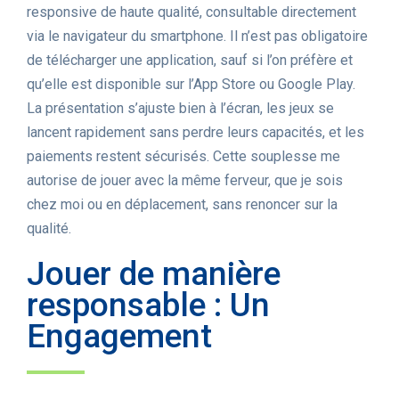
responsive de haute qualité, consultable directement
via le navigateur du smartphone. Il n’est pas obligatoire
de télécharger une application, sauf si l’on préfère et
qu’elle est disponible sur l’App Store ou Google Play.
La présentation s’ajuste bien à l’écran, les jeux se
lancent rapidement sans perdre leurs capacités, et les
paiements restent sécurisés. Cette souplesse me
autorise de jouer avec la même ferveur, que je sois
chez moi ou en déplacement, sans renoncer sur la
qualité.
Jouer de manière
responsable : Un
Engagement