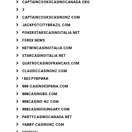
CAPTAINCOOKSCASINOCANADA.ORG
3
CAPTAINCOOKSCASINONZ.COM
JACKPOTCITYBRAZIL.COM
POKERSTARSCASINOITALIA.NET
FOREX NEWS
NETWINCASINOITALIA.COM
STARCASINOITALIA.NET
QUATROCASINOFRANCAIS.COM
CLASSICCASINONZ.COM
! БЕЗ РУБРИКИ
888-CASINOESPANA.COM
888CASINOBG.COM
888CASINO-NZ.COM
888CASINOHUNGARY.COM
PARTYCASINOCANADA.NET
YABBY-CASINONZ.COM