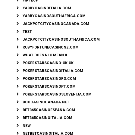
FINTECH
YABBYCASINOITALIA.COM
YABBYCASINOSOUTHAFRICA.COM
JACKPOTCITYCASINOCANADA.COM
TEST
JACKPOTCITYCASINOSOUTHAFRICA.COM
RUBYFORTUNECASINONZ.COM
WHAT DOES NLU MEAN 8
POKERSTARSCASINO-UK.UK
POKERSTARSCASINOITALIA.COM
POKERSTARSCASINORO.COM
POKERSTARSCASINOPT.COM
POKERSTARSCASINOSLOVENIJA.COM
BOOCASINOCANADA.NET
BET365CASINOESPANA.COM
BET365CASINOITALIA.COM
NEW
NETBETCASINOITALIA.COM