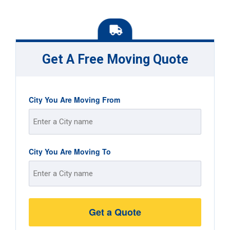
Get A Free Moving Quote
City You Are Moving From
Street
City You Are Moving To
Address
Street
Address