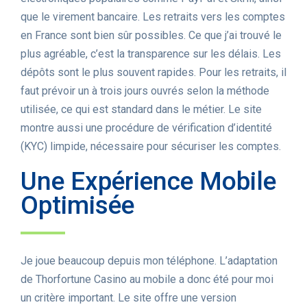
que le virement bancaire. Les retraits vers les comptes
en France sont bien sûr possibles. Ce que j’ai trouvé le
plus agréable, c’est la transparence sur les délais. Les
dépôts sont le plus souvent rapides. Pour les retraits, il
faut prévoir un à trois jours ouvrés selon la méthode
utilisée, ce qui est standard dans le métier. Le site
montre aussi une procédure de vérification d’identité
(KYC) limpide, nécessaire pour sécuriser les comptes.
Une Expérience Mobile
Optimisée
Je joue beaucoup depuis mon téléphone. L’adaptation
de Thorfortune Casino au mobile a donc été pour moi
un critère important. Le site offre une version