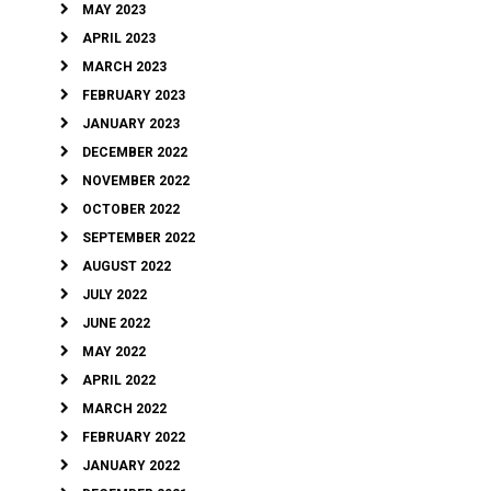
MAY 2023
APRIL 2023
MARCH 2023
FEBRUARY 2023
JANUARY 2023
DECEMBER 2022
NOVEMBER 2022
OCTOBER 2022
SEPTEMBER 2022
AUGUST 2022
JULY 2022
JUNE 2022
MAY 2022
APRIL 2022
MARCH 2022
FEBRUARY 2022
JANUARY 2022