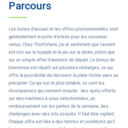
Parcours
Les bonus d’accueil et les offres promotionnelles sont
généralement la porte d’entrée pour les nouveaux
venus. Chez Thorfortune, j’ai le sentiment que l’accent
est mis sur la loyauté et le jeu sur la durée, plutôt que
sur un simple effet d’annonce de départ. Le bonus de
bienvenue est réparti sur plusieurs recharges, ce qui
offre la possibilité de découvrir la plate-forme sans se
précipiter. Ce qui est le plus notable, ce sont les
récompenses qui viennent ensuite : des spins offerts
sur des machines à sous sélectionnées, un
remboursement sur les pertes de la semaine, des
challenges avec des lots assurés. Il faut être vigilant.
Chaque offre est liée à des termes et conditions qu’il