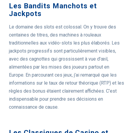
Les Bandits Manchots et
Jackpots
Le domaine des slots est colossal. On y trouve des
centaines de titres, des machines à rouleaux
traditionnelles aux vidéo-slots les plus élaborés. Les
jackpots progressifs sont particulièrement visibles,
avec des cagnottes qui grossissent à vue d’œil,
alimentées par les mises des joueurs partout en
Europe. En parcourant ces jeux, j’ai remarqué que les
informations sur le taux de retour théorique (RTP) et les
règles des bonus étaient clairement affichées. C’est
indispensable pour prendre ses décisions en
connaissance de cause.
Les Classiques de Casino et