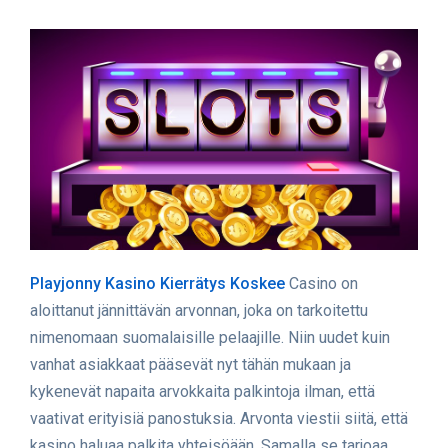
Playjonny Kasino Kierrätys Koskee
Casino on
aloittanut jännittävän arvonnan, joka on tarkoitettu
nimenomaan suomalaisille pelaajille. Niin uudet kuin
vanhat asiakkaat pääsevät nyt tähän mukaan ja
kykenevät napaita arvokkaita palkintoja ilman, että
vaativat erityisiä panostuksia. Arvonta viestii siitä, että
kasino haluaa palkita yhteisöään. Samalla se tarjoaa