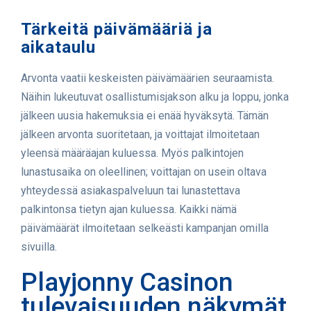
Tärkeitä päivämääriä ja
aikataulu
Arvonta vaatii keskeisten päivämäärien seuraamista.
Näihin lukeutuvat osallistumisjakson alku ja loppu, jonka
jälkeen uusia hakemuksia ei enää hyväksytä. Tämän
jälkeen arvonta suoritetaan, ja voittajat ilmoitetaan
yleensä määräajan kuluessa. Myös palkintojen
lunastusaika on oleellinen; voittajan on usein oltava
yhteydessä asiakaspalveluun tai lunastettava
palkintonsa tietyn ajan kuluessa. Kaikki nämä
päivämäärät ilmoitetaan selkeästi kampanjan omilla
sivuilla.
Playjonny Casinon
tulevaisuuden näkymät