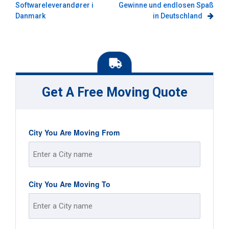
navigation
Softwareleverandører i
Gewinne und endlosen Spaß
Danmark
in Deutschland
Get A Free Moving Quote
City You Are Moving From
Street
City You Are Moving To
Address