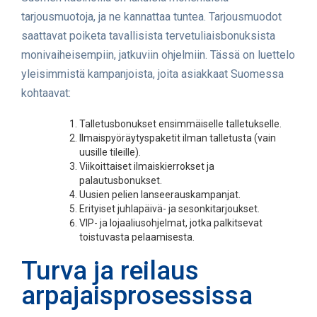
tarjousmuotoja, ja ne kannattaa tuntea. Tarjousmuodot
saattavat poiketa tavallisista tervetuliaisbonuksista
monivaiheisempiin, jatkuviin ohjelmiin. Tässä on luettelo
yleisimmistä kampanjoista, joita asiakkaat Suomessa
kohtaavat:
Talletusbonukset ensimmäiselle talletukselle.
Ilmaispyöräytyspaketit ilman talletusta (vain
uusille tileille).
Viikoittaiset ilmaiskierrokset ja
palautusbonukset.
Uusien pelien lanseerauskampanjat.
Erityiset juhlapäivä- ja sesonkitarjoukset.
VIP- ja lojaaliusohjelmat, jotka palkitsevat
toistuvasta pelaamisesta.
Turva ja reilaus
arpajaisprosessissa