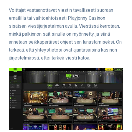
Voittajat vastaanottavat viestin tavallisesti suoraan
emaililla tai vaihtoehtoisesti Playjonny Casinon
sisäisen viestijärjestelmän avulla. Viestissä kerrotaan,
minkä palkinnon sait sinulle on myönnetty, ja siinä
annetaan seikkaperäiset ohjeet sen lunastamiseksi. On
tärkeää, että yhteystietosi ovat ajantasaisina kasinon
järjestelmässä, ettei tärkeä viesti katoa.