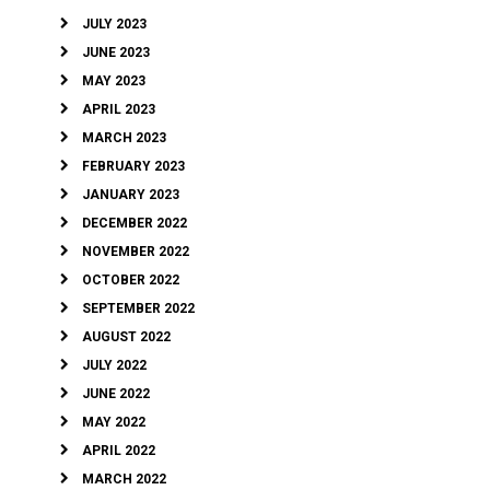
JULY 2023
JUNE 2023
MAY 2023
APRIL 2023
MARCH 2023
FEBRUARY 2023
JANUARY 2023
DECEMBER 2022
NOVEMBER 2022
OCTOBER 2022
SEPTEMBER 2022
AUGUST 2022
JULY 2022
JUNE 2022
MAY 2022
APRIL 2022
MARCH 2022