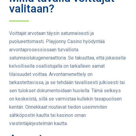
valitaan?
Voittajat arvotaan täysin satunnaisesti ja
puolueettomasti. Playjonny Casino hyödyntää
arvontaprosessissaan turvallista
satunnaislukugeneraattoria. Se takuuttaa, että jokaisella
kelvollisella osallistujalla on tarkalleen samat
tilaisuudet voittaa. Arvontamenettely on
tarkastettavissa, ja se tehdään tavallisesti julkisesti tai
sen tulokset dokumentoidaan huolella. Tämä selkeys
on keskeistä, sillä se varmistaa kullekin tasapuolisen
kentän. Onnekkaat noutavat tiedon useimmiten
sähköpostin kautta tai kasinon oman
viestintäjärjestelmän kautta.