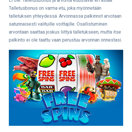
Ei ole. Talletusbonus ja arvonta edustavat eri asiaa.
Talletusbonus on varma etu, joka myönnetään
talletuksen yhteydessä. Arvonnassa palkinnot arvotaan
satunnaisesti valituille voittajille. Osallistuminen
arvontaan saattaa joskus liittyä talletukseen, mutta itse
palkinto ei ole taattu vaan perustuu arvonnan onnestasi.