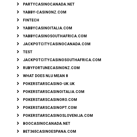
PARTYCASINOCANADA.NET
YABBY-CASINONZ.COM
FINTECH
YABBYCASINOITALIA.COM
YABBYCASINOSOUTHAFRICA.COM
JACKPOTCITYCASINOCANADA.COM
TEST
JACKPOTCITYCASINOSOUTHAFRICA.COM
RUBYFORTUNECASINONZ.COM
WHAT DOES NLU MEAN 8
POKERSTARSCASINO-UK.UK
POKERSTARSCASINOITALIA.COM
POKERSTARSCASINORO.COM
POKERSTARSCASINOPT.COM
POKERSTARSCASINOSLOVENIJA.COM
BOOCASINOCANADA.NET
BET365CASINOESPANA.COM