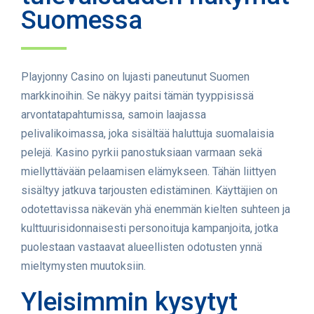
Suomessa
Playjonny Casino on lujasti paneutunut Suomen
markkinoihin. Se näkyy paitsi tämän tyyppisissä
arvontatapahtumissa, samoin laajassa
pelivalikoimassa, joka sisältää haluttuja suomalaisia
pelejä. Kasino pyrkii panostuksiaan varmaan sekä
miellyttävään pelaamisen elämykseen. Tähän liittyen
sisältyy jatkuva tarjousten edistäminen. Käyttäjien on
odotettavissa näkevän yhä enemmän kielten suhteen ja
kulttuurisidonnaisesti personoituja kampanjoita, jotka
puolestaan vastaavat alueellisten odotusten ynnä
mieltymysten muutoksiin.
Yleisimmin kysytyt