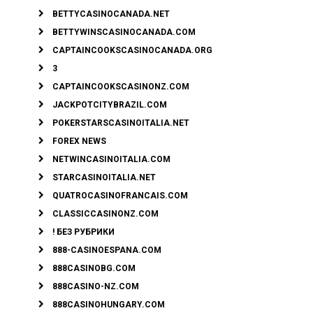
BETTYCASINOCANADA.NET
BETTYWINSCASINOCANADA.COM
CAPTAINCOOKSCASINOCANADA.ORG
3
CAPTAINCOOKSCASINONZ.COM
JACKPOTCITYBRAZIL.COM
POKERSTARSCASINOITALIA.NET
FOREX NEWS
NETWINCASINOITALIA.COM
STARCASINOITALIA.NET
QUATROCASINOFRANCAIS.COM
CLASSICCASINONZ.COM
! БЕЗ РУБРИКИ
888-CASINOESPANA.COM
888CASINOBG.COM
888CASINO-NZ.COM
888CASINOHUNGARY.COM