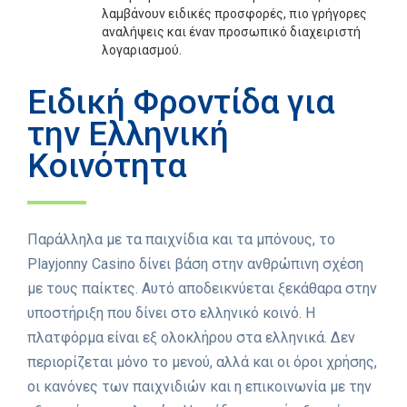
λαμβάνουν ειδικές προσφορές, πιο γρήγορες
αναλήψεις και έναν προσωπικό διαχειριστή
λογαριασμού.
Ειδική Φροντίδα για
την Ελληνική
Κοινότητα
Παράλληλα με τα παιχνίδια και τα μπόνους, το
Playjonny Casino δίνει βάση στην ανθρώπινη σχέση
με τους παίκτες. Αυτό αποδεικνύεται ξεκάθαρα στην
υποστήριξη που δίνει στο ελληνικό κοινό. Η
πλατφόρμα είναι εξ ολοκλήρου στα ελληνικά. Δεν
περιορίζεται μόνο το μενού, αλλά και οι όροι χρήσης,
οι κανόνες των παιχνιδιών και η επικοινωνία με την