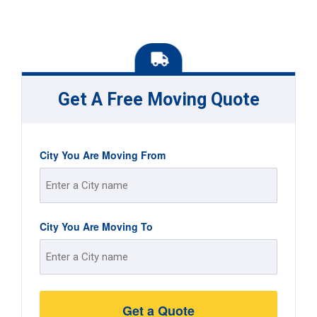
Get A Free Moving Quote
City You Are Moving From
Street
City You Are Moving To
Address
Street
Address