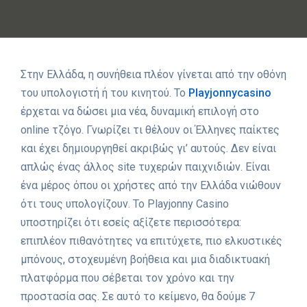
Στην Ελλάδα, η συνήθεια πλέον γίνεται από την οθόνη
του υπολογιστή ή του κινητού. Το
Playjonnycasino
έρχεται να δώσει μια νέα, δυναμική επιλογή στο
online τζόγο. Γνωρίζει τι θέλουν οι Έλληνες παίκτες
και έχει δημιουργηθεί ακριβώς γι’ αυτούς. Δεν είναι
απλώς ένας άλλος site τυχερών παιχνιδιών. Είναι
ένα μέρος όπου οι χρήστες από την Ελλάδα νιώθουν
ότι τους υπολογίζουν. Το Playjonny Casino
υποστηρίζει ότι εσείς αξίζετε περισσότερα:
επιπλέον πιθανότητες να επιτύχετε, πιο ελκυστικές
μπόνους, στοχευμένη βοήθεια και μια διαδικτυακή
πλατφόρμα που σέβεται τον χρόνο και την
προστασία σας. Σε αυτό το κείμενο, θα δούμε 7