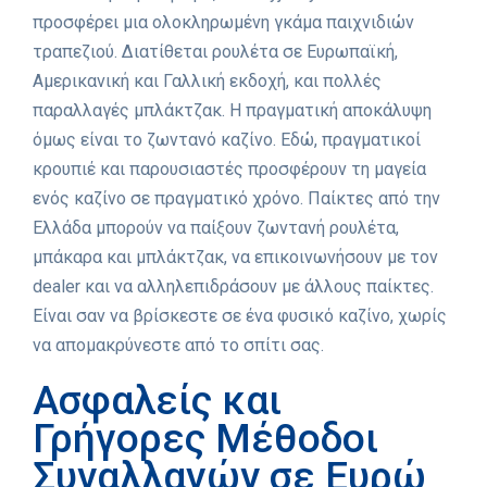
προσφέρει μια ολοκληρωμένη γκάμα παιχνιδιών
τραπεζιού. Διατίθεται ρουλέτα σε Ευρωπαϊκή,
Αμερικανική και Γαλλική εκδοχή, και πολλές
παραλλαγές μπλάκτζακ. Η πραγματική αποκάλυψη
όμως είναι το ζωντανό καζίνο. Εδώ, πραγματικοί
κρουπιέ και παρουσιαστές προσφέρουν τη μαγεία
ενός καζίνο σε πραγματικό χρόνο. Παίκτες από την
Ελλάδα μπορούν να παίξουν ζωντανή ρουλέτα,
μπάκαρα και μπλάκτζακ, να επικοινωνήσουν με τον
dealer και να αλληλεπιδράσουν με άλλους παίκτες.
Είναι σαν να βρίσκεστε σε ένα φυσικό καζίνο, χωρίς
να απομακρύνεστε από το σπίτι σας.
Ασφαλείς και
Γρήγορες Μέθοδοι
Συναλλαγών σε Ευρώ