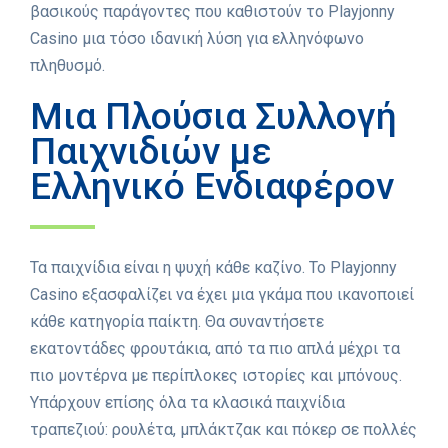
βασικούς παράγοντες που καθιστούν το Playjonny
Casino μια τόσο ιδανική λύση για ελληνόφωνο
πληθυσμό.
Μια Πλούσια Συλλογή
Παιχνιδιών με
Ελληνικό Ενδιαφέρον
Τα παιχνίδια είναι η ψυχή κάθε καζίνο. Το Playjonny
Casino εξασφαλίζει να έχει μια γκάμα που ικανοποιεί
κάθε κατηγορία παίκτη. Θα συναντήσετε
εκατοντάδες φρουτάκια, από τα πιο απλά μέχρι τα
πιο μοντέρνα με περίπλοκες ιστορίες και μπόνους.
Υπάρχουν επίσης όλα τα κλασικά παιχνίδια
τραπεζιού: ρουλέτα, μπλάκτζακ και πόκερ σε πολλές