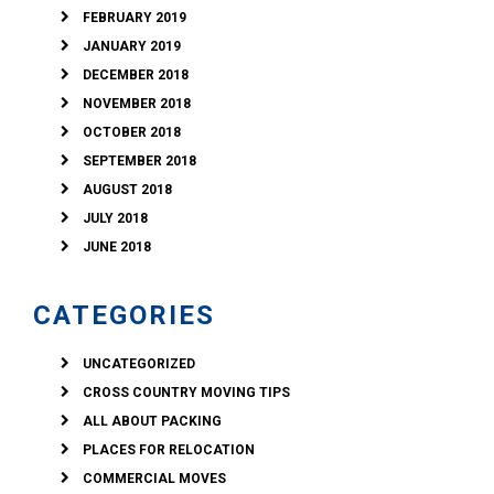
FEBRUARY 2019
JANUARY 2019
DECEMBER 2018
NOVEMBER 2018
OCTOBER 2018
SEPTEMBER 2018
AUGUST 2018
JULY 2018
JUNE 2018
CATEGORIES
UNCATEGORIZED
CROSS COUNTRY MOVING TIPS
ALL ABOUT PACKING
PLACES FOR RELOCATION
COMMERCIAL MOVES