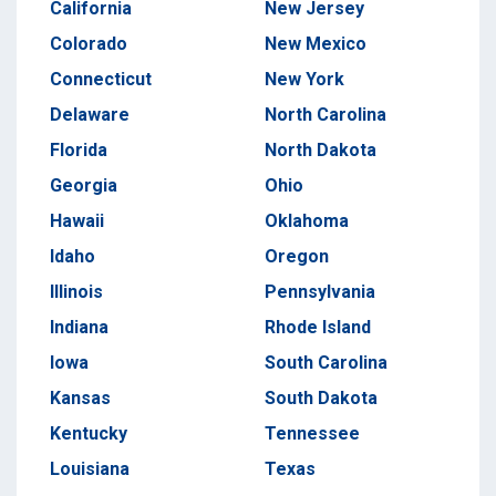
California
New Jersey
Colorado
New Mexico
Connecticut
New York
Delaware
North Carolina
Florida
North Dakota
Georgia
Ohio
Hawaii
Oklahoma
Idaho
Oregon
Illinois
Pennsylvania
Indiana
Rhode Island
Iowa
South Carolina
Kansas
South Dakota
Kentucky
Tennessee
Louisiana
Texas