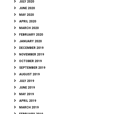
JULY 2020
JUNE 2020
MAY 2020
APRIL 2020
MARCH 2020
FEBRUARY 2020
JANUARY 2020
DECEMBER 2019
NOVEMBER 2019
OCTOBER 2019
SEPTEMBER 2019
AUGUST 2019
JULY 2019
JUNE 2019
MAY 2019
APRIL 2019
MARCH 2019