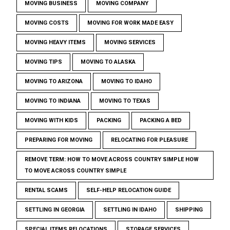
MOVING BUSINESS
MOVING COMPANY
MOVING COSTS
MOVING FOR WORK MADE EASY
MOVING HEAVY ITEMS
MOVING SERVICES
MOVING TIPS
MOVING TO ALASKA
MOVING TO ARIZONA
MOVING TO IDAHO
MOVING TO INDIANA
MOVING TO TEXAS
MOVING WITH KIDS
PACKING
PACKING A BED
PREPARING FOR MOVING
RELOCATING FOR PLEASURE
REMOVE TERM: HOW TO MOVE ACROSS COUNTRY SIMPLE HOW
TO MOVE ACROSS COUNTRY SIMPLE
RENTAL SCAMS
SELF-HELP RELOCATION GUIDE
SETTLING IN GEORGIA
SETTLING IN IDAHO
SHIPPING
SPECIAL ITEMS RELOCATIONS
STORAGE SERVICES