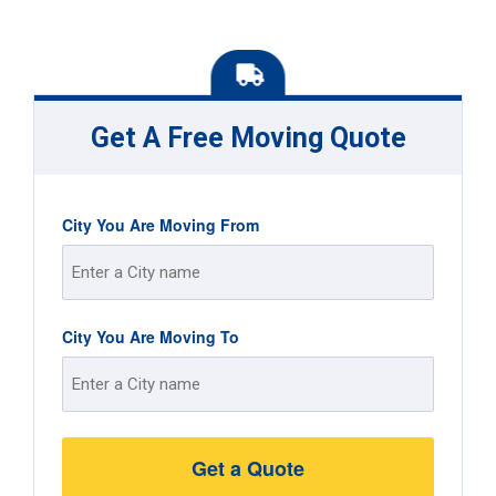
Get A Free Moving Quote
City You Are Moving From
Street
City You Are Moving To
Address
Street
Address