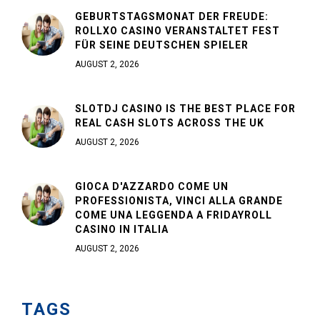
GEBURTSTAGSMONAT DER FREUDE:
ROLLXO CASINO VERANSTALTET FEST
FÜR SEINE DEUTSCHEN SPIELER
AUGUST 2, 2026
SLOTDJ CASINO IS THE BEST PLACE FOR
REAL CASH SLOTS ACROSS THE UK
AUGUST 2, 2026
GIOCA D'AZZARDO COME UN
PROFESSIONISTA, VINCI ALLA GRANDE
COME UNA LEGGENDA A FRIDAYROLL
CASINO IN ITALIA
AUGUST 2, 2026
TAGS