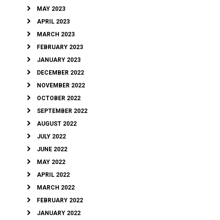
MAY 2023
APRIL 2023
MARCH 2023
FEBRUARY 2023
JANUARY 2023
DECEMBER 2022
NOVEMBER 2022
OCTOBER 2022
SEPTEMBER 2022
AUGUST 2022
JULY 2022
JUNE 2022
MAY 2022
APRIL 2022
MARCH 2022
FEBRUARY 2022
JANUARY 2022