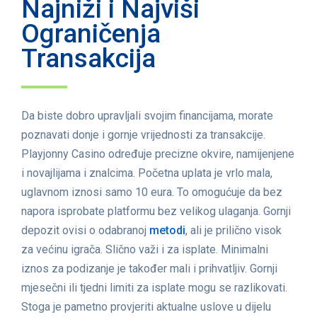
Najniži i Najviši
Ograničenja
Transakcija
Da biste dobro upravljali svojim financijama, morate
poznavati donje i gornje vrijednosti za transakcije.
Playjonny Casino određuje precizne okvire, namijenjene
i novajlijama i znalcima. Početna uplata je vrlo mala,
uglavnom iznosi samo 10 eura. To omogućuje da bez
napora isprobate platformu bez velikog ulaganja. Gornji
depozit ovisi o odabranoj
metodi
, ali je prilično visok
za većinu igrača. Slično važi i za isplate. Minimalni
iznos za podizanje je također mali i prihvatljiv. Gornji
mjesečni ili tjedni limiti za isplate mogu se razlikovati.
Stoga je pametno provjeriti aktualne uslove u dijelu