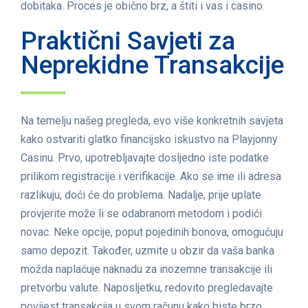
dobitaka. Proces je obično brz, a štiti i vas i casino.
Praktični Savjeti za
Neprekidne Transakcije
Na temelju našeg pregleda, evo više konkretnih savjeta
kako ostvariti glatko financijsko iskustvo na Playjonny
Casinu. Prvo, upotrebljavajte dosljedno iste podatke
prilikom registracije i verifikacije. Ako se ime ili adresa
razlikuju, doći će do problema. Nadalje, prije uplate
provjerite može li se odabranom metodom i podići
novac. Neke opcije, poput pojedinih bonova, omogućuju
samo depozit. Također, uzmite u obzir da vaša banka
možda naplaćuje naknadu za inozemne transakcije ili
pretvorbu valute. Naposljetku, redovito pregledavajte
povijest transakcija u svom računu kako biste brzo