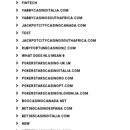
FINTECH
YABBYCASINOITALIA.COM
YABBYCASINOSOUTHAFRICA.COM
JACKPOTCITYCASINOCANADA.COM
TEST
JACKPOTCITYCASINOSOUTHAFRICA.COM
RUBYFORTUNECASINONZ.COM
WHAT DOES NLU MEAN 8
POKERSTARSCASINO-UK.UK
POKERSTARSCASINOITALIA.COM
POKERSTARSCASINORO.COM
POKERSTARSCASINOPT.COM
POKERSTARSCASINOSLOVENIJA.COM
BOOCASINOCANADA.NET
BET365CASINOESPANA.COM
BET365CASINOITALIA.COM
NEW