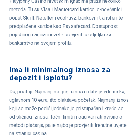
Playjonny Casino hrvatskim igračima pruža nekoliko
metoda. Tu su Visa i Mastercard kartice, e-novčanici
poput Skrill, Neteller i ecoPayz, bankovni transferi te
predplaćene kartice kao Paysafecard. Dostupnost
pojedinog načina možete provjeriti u odjeljku za
bankarstvo na svojem profilu.
Ima li minimalnog iznosa za
depozit i isplatu?
Da, postoji. Najmanji mogući iznos uplate je vrlo niska,
uglavnom 10 eura, što olakšava početak. Najmanji iznos
koji se može podići jednako je pristupačan i kreće se
od sličnog iznosa. Točni limiti mogu varirati ovisno o
metodi plaćanja, pa je najbolje provjeriti trenutne uvjete
na stranici casina.