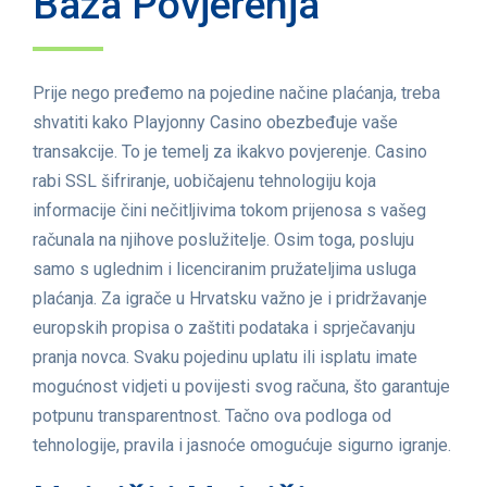
Baza Povjerenja
Prije nego pređemo na pojedine načine plaćanja, treba
shvatiti kako Playjonny Casino obezbeđuje vaše
transakcije. To je temelj za ikakvo povjerenje. Casino
rabi SSL šifriranje, uobičajenu tehnologiju koja
informacije čini nečitljivima tokom prijenosa s vašeg
računala na njihove poslužitelje. Osim toga, posluju
samo s uglednim i licenciranim pružateljima usluga
plaćanja. Za igrače u Hrvatsku važno je i pridržavanje
europskih propisa o zaštiti podataka i sprječavanju
pranja novca. Svaku pojedinu uplatu ili isplatu imate
mogućnost vidjeti u povijesti svog računa, što garantuje
potpunu transparentnost. Tačno ova podloga od
tehnologije, pravila i jasnoće omogućuje sigurno igranje.