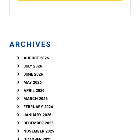
ARCHIVES
AUGUST 2026
JULY 2026
JUNE 2026
MAY 2026
APRIL 2026
MARCH 2026
FEBRUARY 2026
JANUARY 2026
DECEMBER 2025
NOVEMBER 2025
OCTOBER 2025