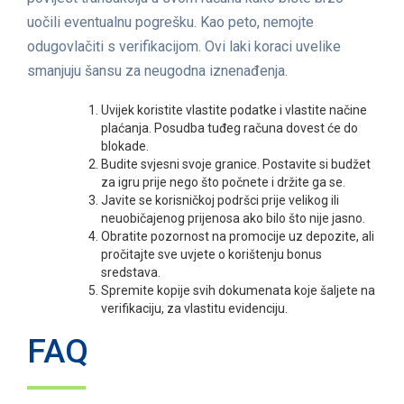
uočili eventualnu pogrešku. Kao peto, nemojte
odugovlačiti s verifikacijom. Ovi laki koraci uvelike
smanjuju šansu za neugodna iznenađenja.
Uvijek koristite vlastite podatke i vlastite načine
plaćanja. Posudba tuđeg računa dovest će do
blokade.
Budite svjesni svoje granice. Postavite si budžet
za igru prije nego što počnete i držite ga se.
Javite se korisničkoj podršci prije velikog ili
neuobičajenog prijenosa ako bilo što nije jasno.
Obratite pozornost na promocije uz depozite, ali
pročitajte sve uvjete o korištenju bonus
sredstava.
Spremite kopije svih dokumenata koje šaljete na
verifikaciju, za vlastitu evidenciju.
FAQ