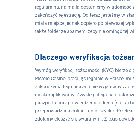
regulaminu, na maila dostaniemy wiadomość z
zakończyć rejestrację. Od teraz jesteśmy w st
miała miejsce jednak dopiero po pierwszej wpłac
także folder ze spamem, żeby nie ominąć tej 
Dlaczego weryfikacja tożsa
Wymóg weryfikacji tożsamości (KYC) bierze si
Pistolo Casino, pracując legalnie w Polsce, mu
zakończenia tego procesu nie wypłacimy żadny
nieskomplikowany. Zwykle polega na dostarcz
paszportu oraz potwierdzenia adresu (np. rachu
przeprowadzana online i dość szybko. Przekła
zdołamy cieszyć się wygranymi. Z tego powodu l