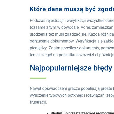
Które dane muszą być zgod
Podczas rejestracji i weryfikacji wszystkie d
tożsame z tym w dowodzie. Adres zamieszkan
urodzenia też musi zgadzać się. Każda różni
odrzucenie dokumentów. Weryfikacja się zabl
pieniędzy. Zanim prześlesz dokumenty, porówn
ten szczegół na początku oszczędzi ci później
Najpopularniejsze błędy
Nawet doświadczeni gracze popełniają proste b
wyliczenie typowych potknięć i rozwiązań, żeb
frustracji.
Błędny lub przestarzały kod promocyjn