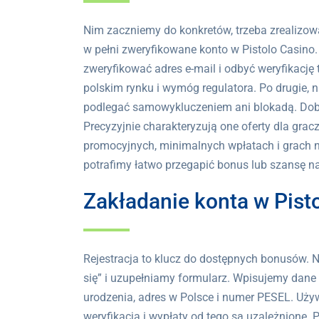
Nim zaczniemy do konkretów, trzeba zrealiz
w pełni zweryfikowane konto w Pistolo Casino.
zweryfikować adres e-mail i odbyć weryfikację
polskim rynku i wymóg regulatora. Po drugie,
podlegać samowykluczeniem ani blokadą. Dobr
Precyzyjnie charakteryzują one oferty dla gra
promocyjnych, minimalnych wpłatach i grach n
potrafimy łatwo przegapić bonus lub szansę na
Zakładanie konta w Pist
Rejestracja to klucz do dostępnych bonusów. Na
się” i uzupełniamy formularz. Wpisujemy dane
urodzenia, adres w Polsce i numer PESEL. Używ
weryfikacja i wypłaty od tego są uzależnione.