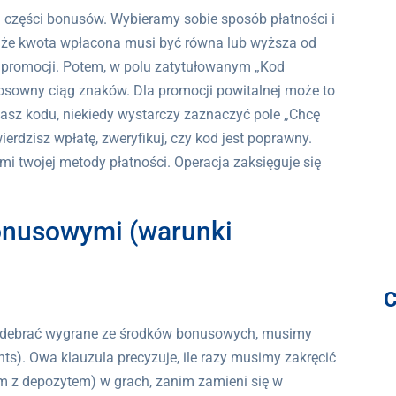
 części bonusów. Wybieramy sobie sposób płatności i
że kwota wpłacona musi być równa lub wyższa od
e promocji. Potem, w polu zatytułowanym „Kod
osowny ciąg znaków. Dla promocji powitalnej może to
asz kodu, niekiedy wystarczy zaznaczyć pole „Chcę
erdzisz wpłatę, zweryfikuj, czy kod jest poprawny.
mi twojej metody płatności. Operacja zaksięguje się
onusowymi (warunki
 odebrać wygrane ze środków bonusowych, musimy
ts). Owa klauzula precyzuje, ile razy musimy zakręcić
m z depozytem) w grach, zanim zamieni się w