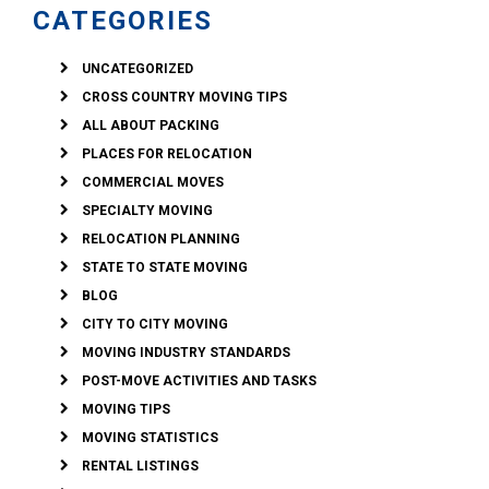
CATEGORIES
UNCATEGORIZED
CROSS COUNTRY MOVING TIPS
ALL ABOUT PACKING
PLACES FOR RELOCATION
COMMERCIAL MOVES
SPECIALTY MOVING
RELOCATION PLANNING
STATE TO STATE MOVING
BLOG
CITY TO CITY MOVING
MOVING INDUSTRY STANDARDS
POST-MOVE ACTIVITIES AND TASKS
MOVING TIPS
MOVING STATISTICS
RENTAL LISTINGS