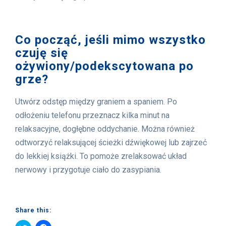
Co począć, jeśli mimo wszystko
czuję się
ożywiony/podekscytowana po
grze?
Utwórz odstęp między graniem a spaniem. Po
odłożeniu telefonu przeznacz kilka minut na
relaksacyjne, dogłębne oddychanie. Można również
odtworzyć relaksującej ścieżki dźwiękowej lub zajrzeć
do lekkiej książki. To pomoże zrelaksować układ
nerwowy i przygotuje ciało do zasypiania.
Share this: