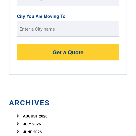
Street
City You Are Moving To
Address
Street
Address
ARCHIVES
AUGUST 2026
JULY 2026
JUNE 2026