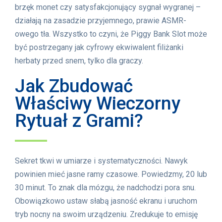
brzęk monet czy satysfakcjonujący sygnał wygranej –
działają na zasadzie przyjemnego, prawie ASMR-
owego tła. Wszystko to czyni, że Piggy Bank Slot może
być postrzegany jak cyfrowy ekwiwalent filiżanki
herbaty przed snem, tylko dla graczy.
Jak Zbudować
Właściwy Wieczorny
Rytuał z Grami?
Sekret tkwi w umiarze i systematyczności. Nawyk
powinien mieć jasne ramy czasowe. Powiedzmy, 20 lub
30 minut. To znak dla mózgu, że nadchodzi pora snu.
Obowiązkowo ustaw słabą jasność ekranu i uruchom
tryb nocny na swoim urządzeniu. Zredukuje to emisję