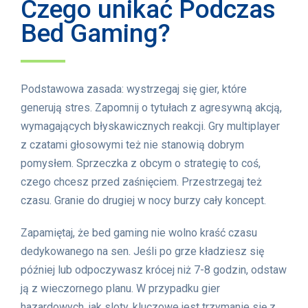
Czego unikać Podczas
Bed Gaming?
Podstawowa zasada: wystrzegaj się gier, które
generują stres. Zapomnij o tytułach z agresywną akcją,
wymagających błyskawicznych reakcji. Gry multiplayer
z czatami głosowymi też nie stanowią dobrym
pomysłem. Sprzeczka z obcym o strategię to coś,
czego chcesz przed zaśnięciem. Przestrzegaj też
czasu. Granie do drugiej w nocy burzy cały koncept.
Zapamiętaj, że bed gaming nie wolno kraść czasu
dedykowanego na sen. Jeśli po grze kładziesz się
później lub odpoczywasz krócej niż 7-8 godzin, odstaw
ją z wieczornego planu. W przypadku gier
hazardowych, jak sloty, kluczowe jest trzymanie się z