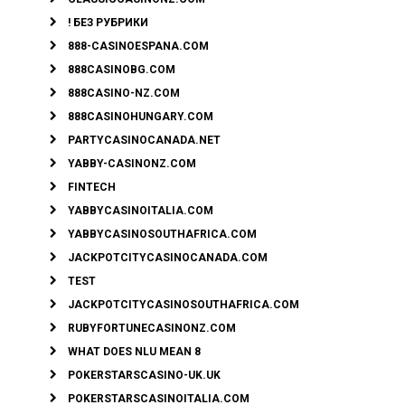
! БЕЗ РУБРИКИ
888-CASINOESPANA.COM
888CASINOBG.COM
888CASINO-NZ.COM
888CASINOHUNGARY.COM
PARTYCASINOCANADA.NET
YABBY-CASINONZ.COM
FINTECH
YABBYCASINOITALIA.COM
YABBYCASINOSOUTHAFRICA.COM
JACKPOTCITYCASINOCANADA.COM
TEST
JACKPOTCITYCASINOSOUTHAFRICA.COM
RUBYFORTUNECASINONZ.COM
WHAT DOES NLU MEAN 8
POKERSTARSCASINO-UK.UK
POKERSTARSCASINOITALIA.COM