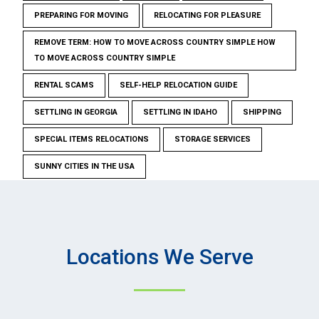
PREPARING FOR MOVING
RELOCATING FOR PLEASURE
REMOVE TERM: HOW TO MOVE ACROSS COUNTRY SIMPLE HOW
TO MOVE ACROSS COUNTRY SIMPLE
RENTAL SCAMS
SELF-HELP RELOCATION GUIDE
SETTLING IN GEORGIA
SETTLING IN IDAHO
SHIPPING
SPECIAL ITEMS RELOCATIONS
STORAGE SERVICES
SUNNY CITIES IN THE USA
Locations We Serve