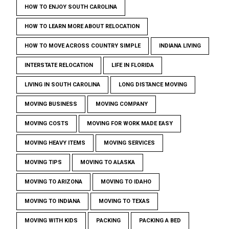
HOW TO ENJOY SOUTH CAROLINA
HOW TO LEARN MORE ABOUT RELOCATION
HOW TO MOVE ACROSS COUNTRY SIMPLE
INDIANA LIVING
INTERSTATE RELOCATION
LIFE IN FLORIDA
LIVING IN SOUTH CAROLINA
LONG DISTANCE MOVING
MOVING BUSINESS
MOVING COMPANY
MOVING COSTS
MOVING FOR WORK MADE EASY
MOVING HEAVY ITEMS
MOVING SERVICES
MOVING TIPS
MOVING TO ALASKA
MOVING TO ARIZONA
MOVING TO IDAHO
MOVING TO INDIANA
MOVING TO TEXAS
MOVING WITH KIDS
PACKING
PACKING A BED