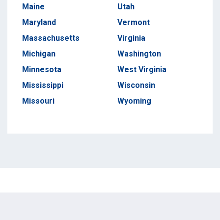
Maine
Utah
Maryland
Vermont
Massachusetts
Virginia
Michigan
Washington
Minnesota
West Virginia
Mississippi
Wisconsin
Missouri
Wyoming