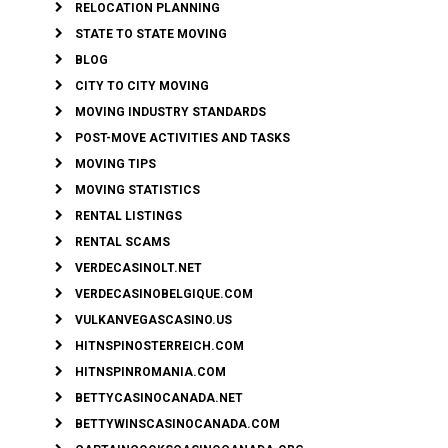
RELOCATION PLANNING
STATE TO STATE MOVING
BLOG
CITY TO CITY MOVING
MOVING INDUSTRY STANDARDS
POST-MOVE ACTIVITIES AND TASKS
MOVING TIPS
MOVING STATISTICS
RENTAL LISTINGS
RENTAL SCAMS
VERDECASINOLT.NET
VERDECASINOBELGIQUE.COM
VULKANVEGASCASINO.US
HITNSPINOSTERREICH.COM
HITNSPINROMANIA.COM
BETTYCASINOCANADA.NET
BETTYWINSCASINOCANADA.COM