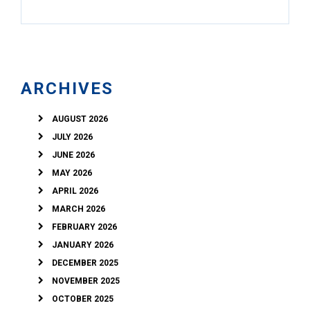
ARCHIVES
AUGUST 2026
JULY 2026
JUNE 2026
MAY 2026
APRIL 2026
MARCH 2026
FEBRUARY 2026
JANUARY 2026
DECEMBER 2025
NOVEMBER 2025
OCTOBER 2025