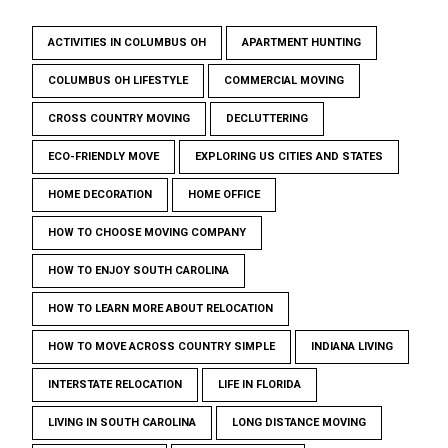
ACTIVITIES IN COLUMBUS OH
APARTMENT HUNTING
COLUMBUS OH LIFESTYLE
COMMERCIAL MOVING
CROSS COUNTRY MOVING
DECLUTTERING
ECO-FRIENDLY MOVE
EXPLORING US CITIES AND STATES
HOME DECORATION
HOME OFFICE
HOW TO CHOOSE MOVING COMPANY
HOW TO ENJOY SOUTH CAROLINA
HOW TO LEARN MORE ABOUT RELOCATION
HOW TO MOVE ACROSS COUNTRY SIMPLE
INDIANA LIVING
INTERSTATE RELOCATION
LIFE IN FLORIDA
LIVING IN SOUTH CAROLINA
LONG DISTANCE MOVING