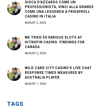
GIOCA D'AZZARDO COME UN
PROFESSIONISTA, VINCI ALLA GRANDE
COME UNA LEGGENDA A FRIDAYROLL
CASINO IN ITALIA
AUGUST 2, 2026
WE TRIED 50 VARIOUS SLOTS AT
HITNSPIN CASINO: FINDINGS FOR
CANADA
AUGUST 2, 2026
WILD CARD CITY CASINO'S LIVE CHAT
RESPONSE TIMES MEASURED BY
AUSTRALIA PLAYER
AUGUST 1, 2026
TAGS