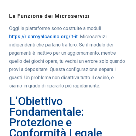
La Funzione dei Microservizi
Oggi le piattaforme sono costruite a moduli
https://richroyalcasino.org/it-it
. Microservizi
indipendenti che parlano tra loro. Se il modulo dei
pagamenti è inattivo per un aggiornamento, mentre
quello dei giochi opera, tu vedrai un errore solo quando
provi a depositare. Questa configurazione separa i
guasti. Un problema non disattiva tutto il casinò, e
siamo in grado di ripararlo più rapidamente.
L’Obiettivo
Fondamentale:
Protezione e
Conformità Legale