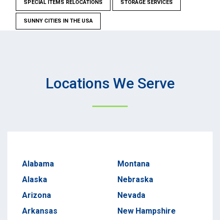
SPECIAL ITEMS RELOCATIONS
STORAGE SERVICES
SUNNY CITIES IN THE USA
Locations We Serve
Alabama
Montana
Alaska
Nebraska
Arizona
Nevada
Arkansas
New Hampshire