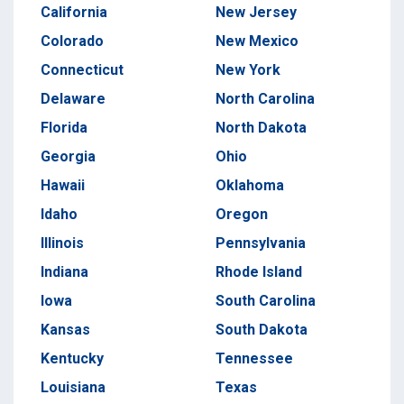
California
New Jersey
Colorado
New Mexico
Connecticut
New York
Delaware
North Carolina
Florida
North Dakota
Georgia
Ohio
Hawaii
Oklahoma
Idaho
Oregon
Illinois
Pennsylvania
Indiana
Rhode Island
Iowa
South Carolina
Kansas
South Dakota
Kentucky
Tennessee
Louisiana
Texas