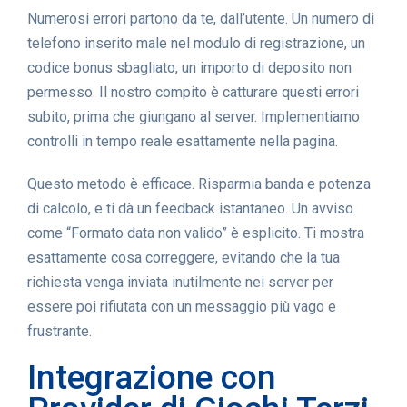
Numerosi errori partono da te, dall’utente. Un numero di
telefono inserito male nel modulo di registrazione, un
codice bonus sbagliato, un importo di deposito non
permesso. Il nostro compito è catturare questi errori
subito, prima che giungano al server. Implementiamo
controlli in tempo reale esattamente nella pagina.
Questo metodo è efficace. Risparmia banda e potenza
di calcolo, e ti dà un feedback istantaneo. Un avviso
come “Formato data non valido” è esplicito. Ti mostra
esattamente cosa correggere, evitando che la tua
richiesta venga inviata inutilmente nei server per
essere poi rifiutata con un messaggio più vago e
frustrante.
Integrazione con