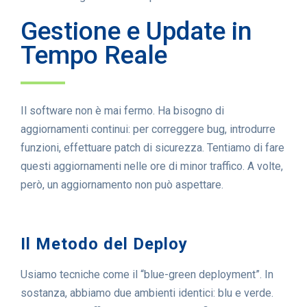
Gestione e Update in
Tempo Reale
Il software non è mai fermo. Ha bisogno di
aggiornamenti continui: per correggere bug, introdurre
funzioni, effettuare patch di sicurezza. Tentiamo di fare
questi aggiornamenti nelle ore di minor traffico. A volte,
però, un aggiornamento non può aspettare.
Il Metodo del Deploy
Usiamo tecniche come il “blue-green deployment”. In
sostanza, abbiamo due ambienti identici: blu e verde.