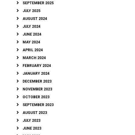
SEPTEMBER 2025
JULY 2025
AUGUST 2024
JULY 2024
JUNE 2024
MAY 2024
APRIL 2024
MARCH 2024
FEBRUARY 2024
JANUARY 2024
DECEMBER 2023
NOVEMBER 2023
OCTOBER 2023
SEPTEMBER 2023
AUGUST 2023
JULY 2023
JUNE 2023