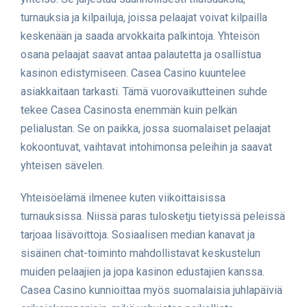
turnauksia ja kilpailuja, joissa pelaajat voivat kilpailla
keskenään ja saada arvokkaita palkintoja. Yhteisön
osana pelaajat saavat antaa palautetta ja osallistua
kasinon edistymiseen. Casea Casino kuuntelee
asiakkaitaan tarkasti. Tämä vuorovaikutteinen suhde
tekee Casea Casinosta enemmän kuin pelkän
pelialustan. Se on paikka, jossa suomalaiset pelaajat
kokoontuvat, vaihtavat intohimonsa peleihin ja saavat
yhteisen sävelen.
Yhteisöelämä ilmenee kuten viikoittaisissa
turnauksissa. Niissä paras tulosketju tietyissä peleissä
tarjoaa lisävoittoja. Sosiaalisen median kanavat ja
sisäinen chat-toiminto mahdollistavat keskustelun
muiden pelaajien ja jopa kasinon edustajien kanssa.
Casea Casino kunnioittaa myös suomalaisia juhlapäiviä