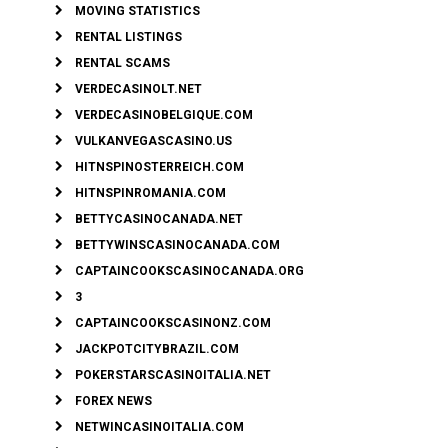
MOVING STATISTICS
RENTAL LISTINGS
RENTAL SCAMS
VERDECASINOLT.NET
VERDECASINOBELGIQUE.COM
VULKANVEGASCASINO.US
HITNSPINOSTERREICH.COM
HITNSPINROMANIA.COM
BETTYCASINOCANADA.NET
BETTYWINSCASINOCANADA.COM
CAPTAINCOOKSCASINOCANADA.ORG
3
CAPTAINCOOKSCASINONZ.COM
JACKPOTCITYBRAZIL.COM
POKERSTARSCASINOITALIA.NET
FOREX NEWS
NETWINCASINOITALIA.COM