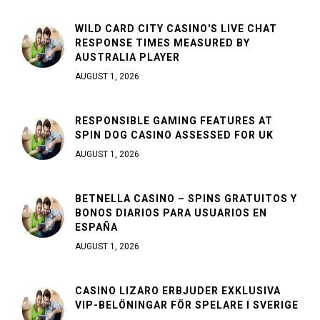
WILD CARD CITY CASINO'S LIVE CHAT
RESPONSE TIMES MEASURED BY
AUSTRALIA PLAYER
AUGUST 1, 2026
RESPONSIBLE GAMING FEATURES AT
SPIN DOG CASINO ASSESSED FOR UK
AUGUST 1, 2026
BETNELLA CASINO – SPINS GRATUITOS Y
BONOS DIARIOS PARA USUARIOS EN
ESPAÑA
AUGUST 1, 2026
CASINO LIZARO ERBJUDER EXKLUSIVA
VIP-BELÖNINGAR FÖR SPELARE I SVERIGE