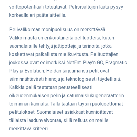
voittopotentiaali toteutuvat. Pelisisältöjen laatu pysyy
korkealla eri päätelaitteilla.
Pelivalikoiman monipuolisuus on merkittävää.
Valikoimasta on erikoistuneita pelituotteita, kuten
suomalaisille tehtyjä jättipotteja ja tarinoita, jotka
koskettavat paikallista mielikuvitusta. Pelituottajien
joukossa ovat esimerkiksi NetEnt, Play’n GO, Pragmatic
Play ja Evolution. Heidän tarjoamansa pelit ovat
silminnähtävästi hienoja ja teknologisesti täydellisiä.
Kaikkia peliä testataan perusteellisesti
oikeudenmukaisen pelin ja satunnaislukugeneraattorin
toiminnan kannalta. Tällä taataan täysin puolueettomat
pelitulokset. Suomalaiset asiakkaat kunnioittavat
tällaista laadunvalvontaa, sillä reiluus on meille
merkittävä kriteeri.