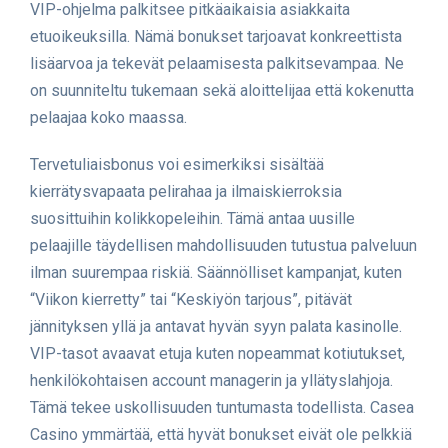
VIP-ohjelma palkitsee pitkäaikaisia asiakkaita
etuoikeuksilla. Nämä bonukset tarjoavat konkreettista
lisäarvoa ja tekevät pelaamisesta palkitsevampaa. Ne
on suunniteltu tukemaan sekä aloittelijaa että kokenutta
pelaajaa koko maassa.
Tervetuliaisbonus voi esimerkiksi sisältää
kierrätysvapaata pelirahaa ja ilmaiskierroksia
suosittuihin kolikkopeleihin. Tämä antaa uusille
pelaajille täydellisen mahdollisuuden tutustua palveluun
ilman suurempaa riskiä. Säännölliset kampanjat, kuten
“Viikon kierretty” tai “Keskiyön tarjous”, pitävät
jännityksen yllä ja antavat hyvän syyn palata kasinolle.
VIP-tasot avaavat etuja kuten nopeammat kotiutukset,
henkilökohtaisen account managerin ja yllätyslahjoja.
Tämä tekee uskollisuuden tuntumasta todellista. Casea
Casino ymmärtää, että hyvät bonukset eivät ole pelkkiä