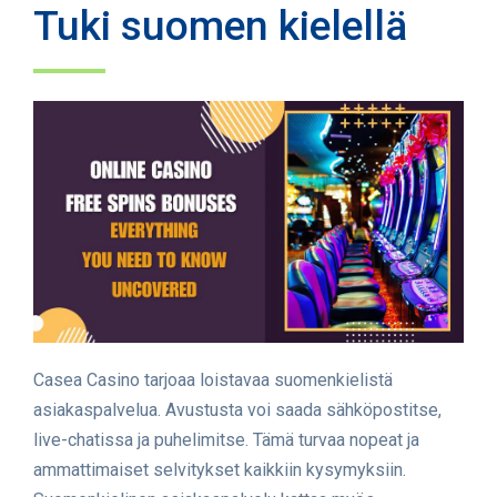
Tuki suomen kielellä
Casea Casino tarjoaa loistavaa suomenkielistä
asiakaspalvelua. Avustusta voi saada sähköpostitse,
live-chatissa ja puhelimitse. Tämä turvaa nopeat ja
ammattimaiset selvitykset kaikkiin kysymyksiin.