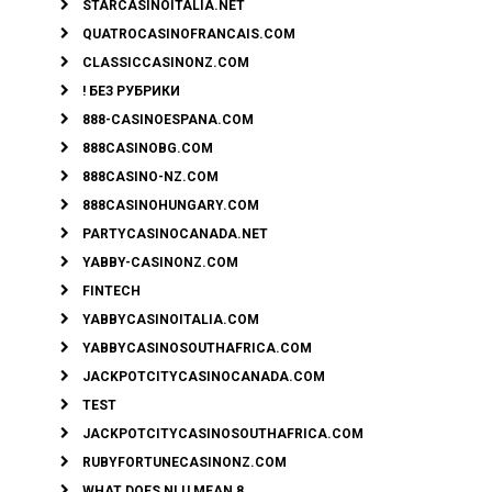
STARCASINOITALIA.NET
QUATROCASINOFRANCAIS.COM
CLASSICCASINONZ.COM
! БЕЗ РУБРИКИ
888-CASINOESPANA.COM
888CASINOBG.COM
888CASINO-NZ.COM
888CASINOHUNGARY.COM
PARTYCASINOCANADA.NET
YABBY-CASINONZ.COM
FINTECH
YABBYCASINOITALIA.COM
YABBYCASINOSOUTHAFRICA.COM
JACKPOTCITYCASINOCANADA.COM
TEST
JACKPOTCITYCASINOSOUTHAFRICA.COM
RUBYFORTUNECASINONZ.COM
WHAT DOES NLU MEAN 8