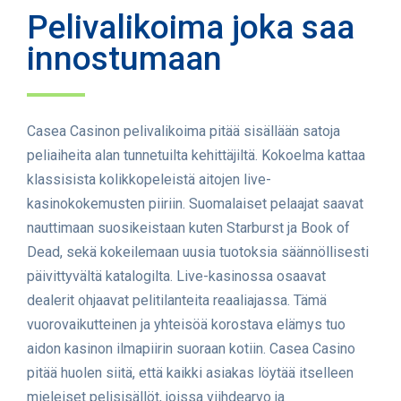
Pelivalikoima joka saa
innostumaan
Casea Casinon pelivalikoima pitää sisällään satoja
peliaiheita alan tunnetuilta kehittäjiltä. Kokoelma kattaa
klassisista kolikkopeleistä aitojen live-
kasinokokemusten piiriin. Suomalaiset pelaajat saavat
nauttimaan suosikeistaan kuten Starburst ja Book of
Dead, sekä kokeilemaan uusia tuotoksia säännöllisesti
päivittyvältä katalogilta. Live-kasinossa osaavat
dealerit ohjaavat pelitilanteita reaaliajassa. Tämä
vuorovaikutteinen ja yhteisöä korostava elämys tuo
aidon kasinon ilmapiirin suoraan kotiin. Casea Casino
pitää huolen siitä, että kaikki asiakas löytää itselleen
mieleiset pelisisällöt, joissa viihdearvo ja