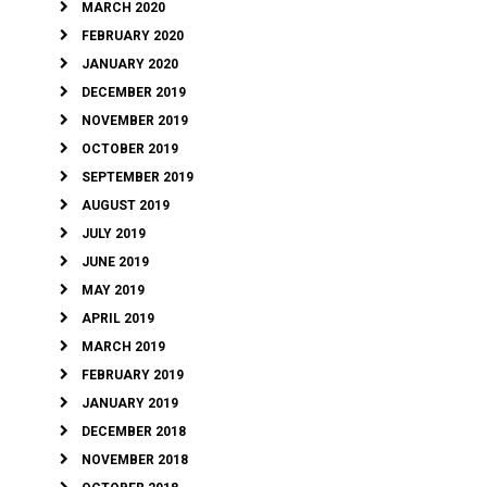
MARCH 2020
FEBRUARY 2020
JANUARY 2020
DECEMBER 2019
NOVEMBER 2019
OCTOBER 2019
SEPTEMBER 2019
AUGUST 2019
JULY 2019
JUNE 2019
MAY 2019
APRIL 2019
MARCH 2019
FEBRUARY 2019
JANUARY 2019
DECEMBER 2018
NOVEMBER 2018