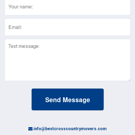
(Required)
Email
(Required)
Text
Message
(Required)
info@bestcrosscountrymovers.com