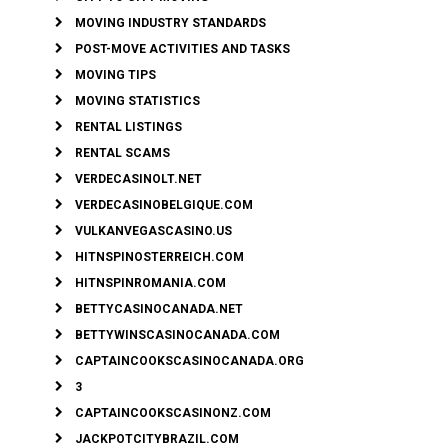
MOVING INDUSTRY STANDARDS
POST-MOVE ACTIVITIES AND TASKS
MOVING TIPS
MOVING STATISTICS
RENTAL LISTINGS
RENTAL SCAMS
VERDECASINOLT.NET
VERDECASINOBELGIQUE.COM
VULKANVEGASCASINO.US
HITNSPINOSTERREICH.COM
HITNSPINROMANIA.COM
BETTYCASINOCANADA.NET
BETTYWINSCASINOCANADA.COM
CAPTAINCOOKSCASINOCANADA.ORG
3
CAPTAINCOOKSCASINONZ.COM
JACKPOTCITYBRAZIL.COM