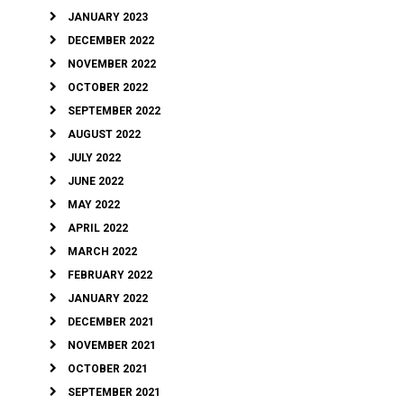
JANUARY 2023
DECEMBER 2022
NOVEMBER 2022
OCTOBER 2022
SEPTEMBER 2022
AUGUST 2022
JULY 2022
JUNE 2022
MAY 2022
APRIL 2022
MARCH 2022
FEBRUARY 2022
JANUARY 2022
DECEMBER 2021
NOVEMBER 2021
OCTOBER 2021
SEPTEMBER 2021