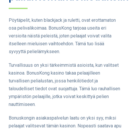
Pöytäpelit, kuten blackjack ja ruletti, ovat erottamaton
osa pelivalikoimaa. BonusKong tarjoaa useita eri
versioita näistä peleistä, joten pelaajat voivat valita
itselleen mieluisen vaihtoehdon. Tämä tuo lisää
syvyyttä pelielämykseen.
Turvallisuus on yksi tärkeimmistä asioista, kun valitset
kasinoa. BonusKong kasino takaa pelaajilleen
turvallisen pelialustan, jossa henkilötiedot ja
taloudelliset tiedot ovat suojattuja. Tämä luo rauhallisen
ympäristön pelaajille, jotka voivat keskittyä pelien
nauttimiseen.
Bonuskongin asiakaspalvelun laatu on yksi syy, miksi
pelaajat valitsevat tämän kasinon. Nopeasti saatava apu