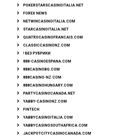
POKERSTARSCASINOITALIA.NET
FOREX NEWS
NETWINCASINOITALIA.COM
STARCASINOITALIA.NET
QUATROCASINOFRANCAIS.COM
CLASSICCASINONZ.COM
! БЕЗ РУБРИКИ
888-CASINOESPANA.COM
888CASINOBG.COM
888CASINO-NZ.COM
888CASINOHUNGARY.COM
PARTYCASINOCANADA.NET
YABBY-CASINONZ.COM
FINTECH
YABBYCASINOITALIA.COM
YABBYCASINOSOUTHAFRICA.COM
JACKPOTCITYCASINOCANADA.COM