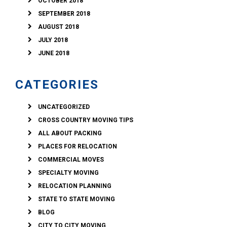
OCTOBER 2018
SEPTEMBER 2018
AUGUST 2018
JULY 2018
JUNE 2018
CATEGORIES
UNCATEGORIZED
CROSS COUNTRY MOVING TIPS
ALL ABOUT PACKING
PLACES FOR RELOCATION
COMMERCIAL MOVES
SPECIALTY MOVING
RELOCATION PLANNING
STATE TO STATE MOVING
BLOG
CITY TO CITY MOVING