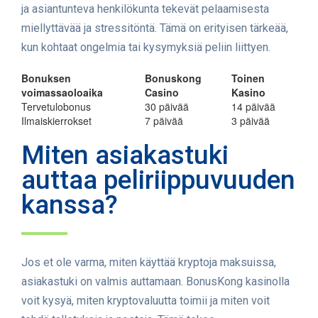
ja asiantunteva henkilökunta tekevät pelaamisesta
miellyttävää ja stressitöntä. Tämä on erityisen tärkeää,
kun kohtaat ongelmia tai kysymyksiä peliin liittyen.
Bonuksen
Bonuskong
Toinen
voimassaoloaika
Casino
Kasino
Tervetulobonus
30 päivää
14 päivää
Ilmaiskierrokset
7 päivää
3 päivää
Miten asiakastuki
auttaa peliriippuvuuden
kanssa?
Jos et ole varma, miten käyttää kryptoja maksuissa,
asiakastuki on valmis auttamaan. BonusKong kasinolla
voit kysyä, miten kryptovaluutta toimii ja miten voit