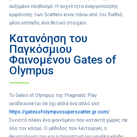
αυξημένο πληθυσμό. Η συχνότητα ενεργοποίησης
εμφάνισης των Scatters είναι πάνω από τον διεθνή
μέσο επίπεδο, ένα θετικό στοιχείο.
Κατανόηση του
Παγκόσμιου
Φαινομένου Gates of
Olympus
Το Gates of Olympus της Pragmatic Play
αναδεικνύεται σε όχι απλά ένα απλό slot
https://gatesofolympussuperscatter.gr.com/
.
Συνιστά πλέον ένα φαινόμενο που κατακτά χώρες σε
όλο τον κόσμο. Ο μέθοδος που λειτουργεί, η
θεματολογία του και η προοπτική για μεγάλα κέρδη