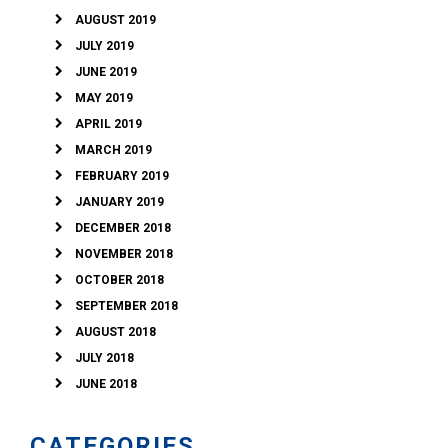
AUGUST 2019
JULY 2019
JUNE 2019
MAY 2019
APRIL 2019
MARCH 2019
FEBRUARY 2019
JANUARY 2019
DECEMBER 2018
NOVEMBER 2018
OCTOBER 2018
SEPTEMBER 2018
AUGUST 2018
JULY 2018
JUNE 2018
CATEGORIES