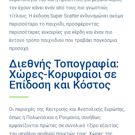
τον έχουν κάνει έναν από τους πιο γνωστούς
τίτλους. Η έκδοση Super Scatter ενδυναμώνει ακόμα
περισσότερο το παιχνίδι, προσφέροντας
περισσότερες ευκαιρίες για κέρδη και έναν πιο
έντονο τρόπο παιχνιδιού που τραβάει παγκόσμια
προσοχή.
Διεθνής Τοπογραφία:
Χώρες-Κορυφαίοι σε
Επίδοση και Κόστος
Οι περιοχές της Κεντρικής και Ανατολικής Ευρώπης,
όπως η Πολωνία και η Ρουμανία, συνήθως
εμφανίζονται πρώτες σε συνολικό τζίρο εξαιτίας
του μεγάλου αριθμού παικτών τους. Χώρες της