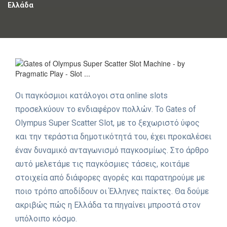
Ελλάδα
Οι παγκόσμιοι κατάλογοι στα online slots
προσελκύουν το ενδιαφέρον πολλών. Το Gates of
Olympus Super Scatter Slot, με το ξεχωριστό ύφος
και την τεράστια δημοτικότητά του, έχει προκαλέσει
έναν δυναμικό ανταγωνισμό παγκοσμίως. Στο άρθρο
αυτό μελετάμε τις παγκόσμιες τάσεις, κοιτάμε
στοιχεία από διάφορες αγορές και παρατηρούμε με
ποιο τρόπο αποδίδουν οι Έλληνες παίκτες. Θα δούμε
ακριβώς πώς η Ελλάδα τα πηγαίνει μπροστά στον
υπόλοιπο κόσμο.