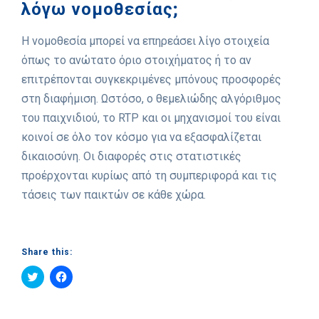
λόγω νομοθεσίας;
Η νομοθεσία μπορεί να επηρεάσει λίγο στοιχεία
όπως το ανώτατο όριο στοιχήματος ή το αν
επιτρέπονται συγκεκριμένες μπόνους προσφορές
στη διαφήμιση. Ωστόσο, ο θεμελιώδης αλγόριθμος
του παιχνιδιού, το RTP και οι μηχανισμοί του είναι
κοινοί σε όλο τον κόσμο για να εξασφαλίζεται
δικαιοσύνη. Οι διαφορές στις στατιστικές
προέρχονται κυρίως από τη συμπεριφορά και τις
τάσεις των παικτών σε κάθε χώρα.
Share this:
Click
Click
to
to
share
share
on
on
Twitter
Facebook