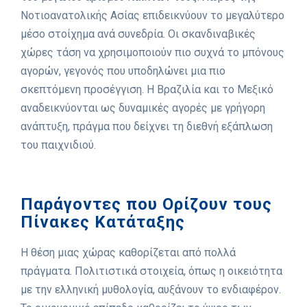
Νοτιοανατολικής Ασίας επιδεικνύουν το μεγαλύτερο
μέσο στοίχημα ανά συνεδρία. Οι σκανδιναβικές
χώρες τάση να χρησιμοποιούν πιο συχνά το μπόνους
αγορών, γεγονός που υποδηλώνει μια πιο
σκεπτόμενη προσέγγιση. Η Βραζιλία και το Μεξικό
αναδεικνύονται ως δυναμικές αγορές με γρήγορη
ανάπτυξη, πράγμα που δείχνει τη διεθνή εξάπλωση
του παιχνιδιού.
Παράγοντες που Ορίζουν τους
Πίνακες Κατάταξης
Η θέση μιας χώρας καθορίζεται από πολλά
πράγματα. Πολιτιστικά στοιχεία, όπως η οικειότητα
με την ελληνική μυθολογία, αυξάνουν το ενδιαφέρον.