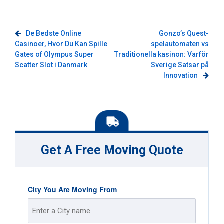
(Opens
(Opens
in
in
new
new
window)
window)
Post
De Bedste Online
Gonzo’s Quest-
Casinoer, Hvor Du Kan Spille
spelautomaten vs
navigation
Gates of Olympus Super
Traditionella kasinon: Varför
Scatter Slot i Danmark
Sverige Satsar på
Innovation
Get A Free Moving Quote
City You Are Moving From