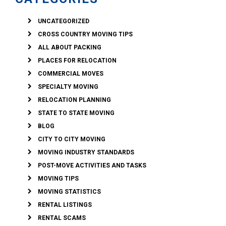
UNCATEGORIZED
CROSS COUNTRY MOVING TIPS
ALL ABOUT PACKING
PLACES FOR RELOCATION
COMMERCIAL MOVES
SPECIALTY MOVING
RELOCATION PLANNING
STATE TO STATE MOVING
BLOG
CITY TO CITY MOVING
MOVING INDUSTRY STANDARDS
POST-MOVE ACTIVITIES AND TASKS
MOVING TIPS
MOVING STATISTICS
RENTAL LISTINGS
RENTAL SCAMS