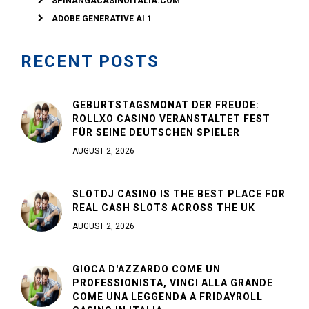
SPINANGACASINOITALIA.COM
ADOBE GENERATIVE AI 1
RECENT POSTS
GEBURTSTAGSMONAT DER FREUDE:
ROLLXO CASINO VERANSTALTET FEST
FÜR SEINE DEUTSCHEN SPIELER
AUGUST 2, 2026
SLOTDJ CASINO IS THE BEST PLACE FOR
REAL CASH SLOTS ACROSS THE UK
AUGUST 2, 2026
GIOCA D'AZZARDO COME UN
PROFESSIONISTA, VINCI ALLA GRANDE
COME UNA LEGGENDA A FRIDAYROLL