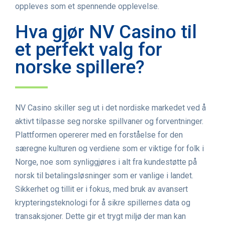
oppleves som et spennende opplevelse.
Hva gjør NV Casino til
et perfekt valg for
norske spillere?
NV Casino skiller seg ut i det nordiske markedet ved å
aktivt tilpasse seg norske spillvaner og forventninger.
Plattformen opererer med en forståelse for den
særegne kulturen og verdiene som er viktige for folk i
Norge, noe som synliggjøres i alt fra kundestøtte på
norsk til betalingsløsninger som er vanlige i landet.
Sikkerhet og tillit er i fokus, med bruk av avansert
krypteringsteknologi for å sikre spillernes data og
transaksjoner. Dette gir et trygt miljø der man kan