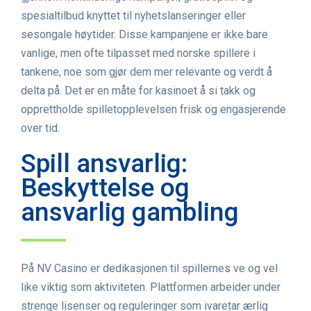
spesialtilbud knyttet til nyhetslanseringer eller
sesongale høytider. Disse kampanjene er ikke bare
vanlige, men ofte tilpasset med norske spillere i
tankene, noe som gjør dem mer relevante og verdt å
delta på. Det er en måte for kasinoet å si takk og
opprettholde spilletopplevelsen frisk og engasjerende
over tid.
Spill ansvarlig:
Beskyttelse og
ansvarlig gambling
På NV Casino er dedikasjonen til spillernes ve og vel
like viktig som aktiviteten. Plattformen arbeider under
strenge lisenser og reguleringer som ivaretar ærlig