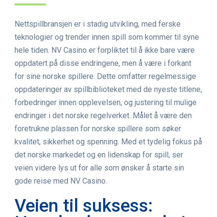
Nettspillbransjen er i stadig utvikling, med ferske
teknologier og trender innen spill som kommer til syne
hele tiden. NV Casino er forpliktet til å ikke bare være
oppdatert på disse endringene, men å være i forkant
for sine norske spillere. Dette omfatter regelmessige
oppdateringer av spillbiblioteket med de nyeste titlene,
forbedringer innen opplevelsen, og justering til mulige
endringer i det norske regelverket. Målet å være den
foretrukne plassen for norske spillere som søker
kvalitet, sikkerhet og spenning. Med et tydelig fokus på
det norske markedet og en lidenskap for spill, ser
veien videre lys ut for alle som ønsker å starte sin
gode reise med NV Casino.
Veien til suksess: