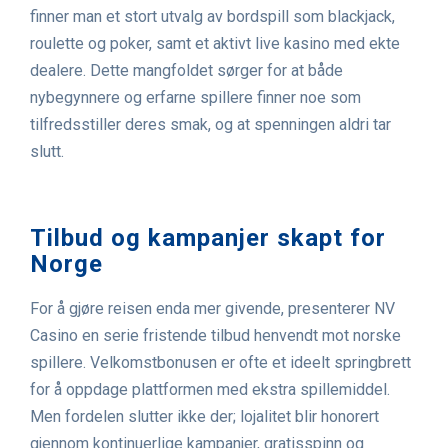
finner man et stort utvalg av bordspill som blackjack,
roulette og poker, samt et aktivt live kasino med ekte
dealere. Dette mangfoldet sørger for at både
nybegynnere og erfarne spillere finner noe som
tilfredsstiller deres smak, og at spenningen aldri tar
slutt.
Tilbud og kampanjer skapt for
Norge
For å gjøre reisen enda mer givende, presenterer NV
Casino en serie fristende tilbud henvendt mot norske
spillere. Velkomstbonusen er ofte et ideelt springbrett
for å oppdage plattformen med ekstra spillemiddel.
Men fordelen slutter ikke der; lojalitet blir honorert
gjennom kontinuerlige kampanjer, gratisspinn og