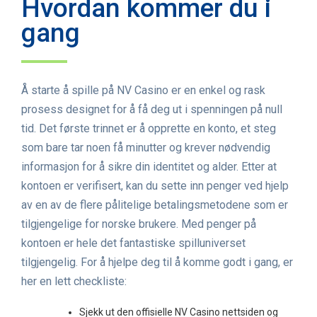
Hvordan kommer du i
gang
Å starte å spille på NV Casino er en enkel og rask
prosess designet for å få deg ut i spenningen på null
tid. Det første trinnet er å opprette en konto, et steg
som bare tar noen få minutter og krever nødvendig
informasjon for å sikre din identitet og alder. Etter at
kontoen er verifisert, kan du sette inn penger ved hjelp
av en av de flere pålitelige betalingsmetodene som er
tilgjengelige for norske brukere. Med penger på
kontoen er hele det fantastiske spilluniverset
tilgjengelig. For å hjelpe deg til å komme godt i gang, er
her en lett checkliste:
Sjekk ut den offisielle NV Casino nettsiden og