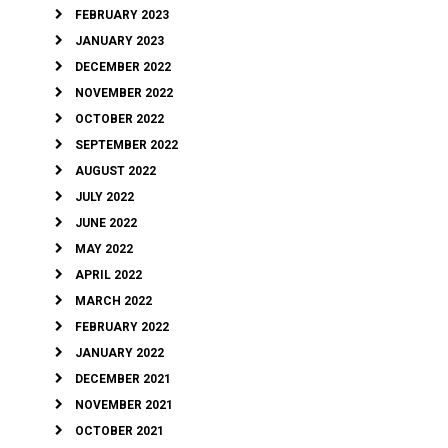
FEBRUARY 2023
JANUARY 2023
DECEMBER 2022
NOVEMBER 2022
OCTOBER 2022
SEPTEMBER 2022
AUGUST 2022
JULY 2022
JUNE 2022
MAY 2022
APRIL 2022
MARCH 2022
FEBRUARY 2022
JANUARY 2022
DECEMBER 2021
NOVEMBER 2021
OCTOBER 2021