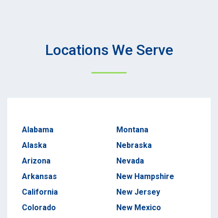
Locations We Serve
Alabama
Montana
Alaska
Nebraska
Arizona
Nevada
Arkansas
New Hampshire
California
New Jersey
Colorado
New Mexico