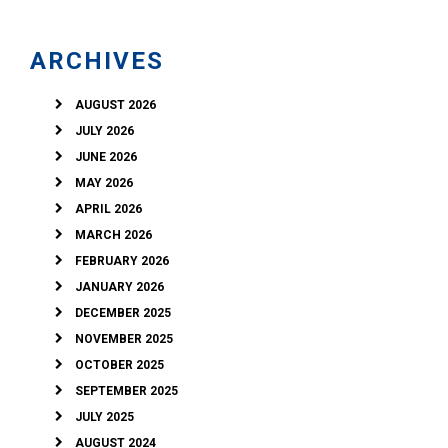
ARCHIVES
AUGUST 2026
JULY 2026
JUNE 2026
MAY 2026
APRIL 2026
MARCH 2026
FEBRUARY 2026
JANUARY 2026
DECEMBER 2025
NOVEMBER 2025
OCTOBER 2025
SEPTEMBER 2025
JULY 2025
AUGUST 2024