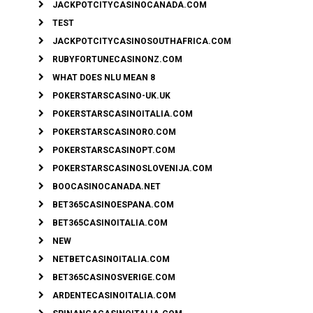
JACKPOTCITYCASINOCANADA.COM
TEST
JACKPOTCITYCASINOSOUTHAFRICA.COM
RUBYFORTUNECASINONZ.COM
WHAT DOES NLU MEAN 8
POKERSTARSCASINO-UK.UK
POKERSTARSCASINOITALIA.COM
POKERSTARSCASINORO.COM
POKERSTARSCASINOPT.COM
POKERSTARSCASINOSLOVENIJA.COM
BOOCASINOCANADA.NET
BET365CASINOESPANA.COM
BET365CASINOITALIA.COM
NEW
NETBETCASINOITALIA.COM
BET365CASINOSVERIGE.COM
ARDENTECASINOITALIA.COM