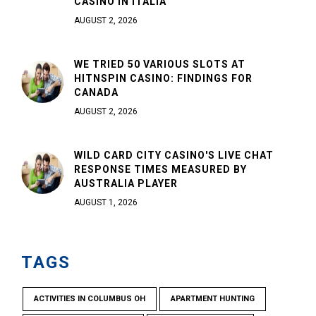
CASINO IN ITALIA
AUGUST 2, 2026
WE TRIED 50 VARIOUS SLOTS AT
HITNSPIN CASINO: FINDINGS FOR
CANADA
AUGUST 2, 2026
WILD CARD CITY CASINO'S LIVE CHAT
RESPONSE TIMES MEASURED BY
AUSTRALIA PLAYER
AUGUST 1, 2026
TAGS
ACTIVITIES IN COLUMBUS OH
APARTMENT HUNTING