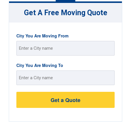
Get A Free Moving Quote
City You Are Moving From
Street
City You Are Moving To
Address
Street
Address