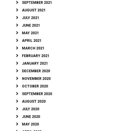
SEPTEMBER 2021
AUGUST 2021
JULY 2021
JUNE 2021
MAY 2021
APRIL 2021
MARCH 2021
FEBRUARY 2021
JANUARY 2021
DECEMBER 2020
NOVEMBER 2020
OCTOBER 2020
SEPTEMBER 2020
AUGUST 2020
JULY 2020
JUNE 2020
MAY 2020