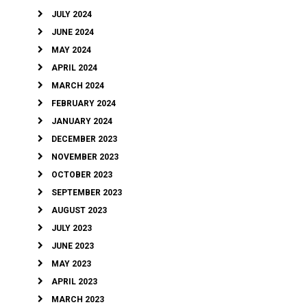
JULY 2024
JUNE 2024
MAY 2024
APRIL 2024
MARCH 2024
FEBRUARY 2024
JANUARY 2024
DECEMBER 2023
NOVEMBER 2023
OCTOBER 2023
SEPTEMBER 2023
AUGUST 2023
JULY 2023
JUNE 2023
MAY 2023
APRIL 2023
MARCH 2023