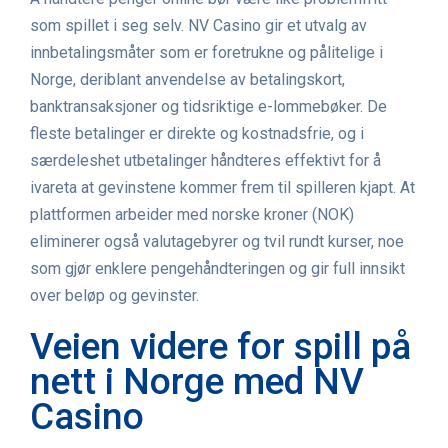
som spillet i seg selv. NV Casino gir et utvalg av
innbetalingsmåter som er foretrukne og pålitelige i
Norge, deriblant anvendelse av betalingskort,
banktransaksjoner og tidsriktige e-lommebøker. De
fleste betalinger er direkte og kostnadsfrie, og i
særdeleshet utbetalinger håndteres effektivt for å
ivareta at gevinstene kommer frem til spilleren kjapt. At
plattformen arbeider med norske kroner (NOK)
eliminerer også valutagebyrer og tvil rundt kurser, noe
som gjør enklere pengehåndteringen og gir full innsikt
over beløp og gevinster.
Veien videre for spill på
nett i Norge med NV
Casino