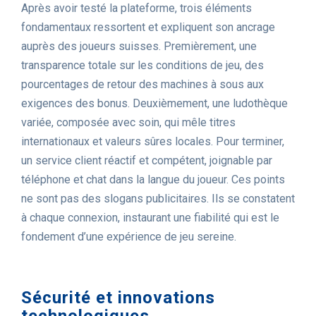
Après avoir testé la plateforme, trois éléments
fondamentaux ressortent et expliquent son ancrage
auprès des joueurs suisses. Premièrement, une
transparence totale sur les conditions de jeu, des
pourcentages de retour des machines à sous aux
exigences des bonus. Deuxièmement, une ludothèque
variée, composée avec soin, qui mêle titres
internationaux et valeurs sûres locales. Pour terminer,
un service client réactif et compétent, joignable par
téléphone et chat dans la langue du joueur. Ces points
ne sont pas des slogans publicitaires. Ils se constatent
à chaque connexion, instaurant une fiabilité qui est le
fondement d’une expérience de jeu sereine.
Sécurité et innovations