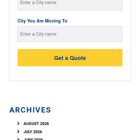
Street
City You Are Moving To
Address
Street
Address
ARCHIVES
AUGUST 2026
JULY 2026