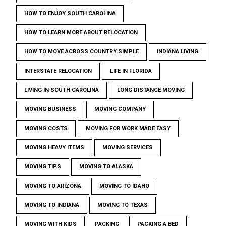
HOW TO ENJOY SOUTH CAROLINA
HOW TO LEARN MORE ABOUT RELOCATION
HOW TO MOVE ACROSS COUNTRY SIMPLE
INDIANA LIVING
INTERSTATE RELOCATION
LIFE IN FLORIDA
LIVING IN SOUTH CAROLINA
LONG DISTANCE MOVING
MOVING BUSINESS
MOVING COMPANY
MOVING COSTS
MOVING FOR WORK MADE EASY
MOVING HEAVY ITEMS
MOVING SERVICES
MOVING TIPS
MOVING TO ALASKA
MOVING TO ARIZONA
MOVING TO IDAHO
MOVING TO INDIANA
MOVING TO TEXAS
MOVING WITH KIDS
PACKING
PACKING A BED