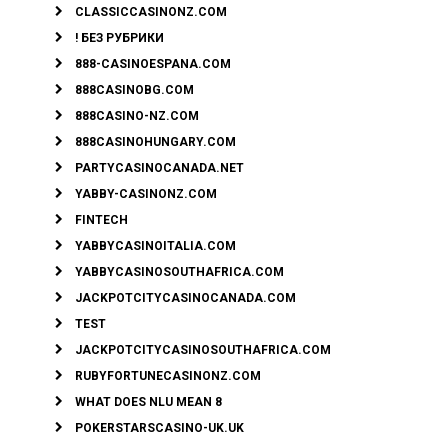
CLASSICCASINONZ.COM
! БЕЗ РУБРИКИ
888-CASINOESPANA.COM
888CASINOBG.COM
888CASINO-NZ.COM
888CASINOHUNGARY.COM
PARTYCASINOCANADA.NET
YABBY-CASINONZ.COM
FINTECH
YABBYCASINOITALIA.COM
YABBYCASINOSOUTHAFRICA.COM
JACKPOTCITYCASINOCANADA.COM
TEST
JACKPOTCITYCASINOSOUTHAFRICA.COM
RUBYFORTUNECASINONZ.COM
WHAT DOES NLU MEAN 8
POKERSTARSCASINO-UK.UK