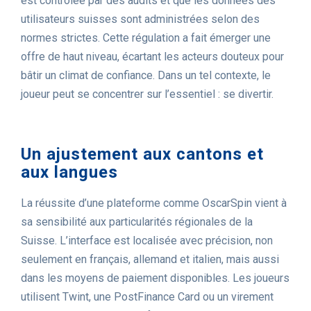
est contrôlée par des audits et que les données des
utilisateurs suisses sont administrées selon des
normes strictes. Cette régulation a fait émerger une
offre de haut niveau, écartant les acteurs douteux pour
bâtir un climat de confiance. Dans un tel contexte, le
joueur peut se concentrer sur l’essentiel : se divertir.
Un ajustement aux cantons et
aux langues
La réussite d’une plateforme comme OscarSpin vient à
sa sensibilité aux particularités régionales de la
Suisse. L’interface est localisée avec précision, non
seulement en français, allemand et italien, mais aussi
dans les moyens de paiement disponibles. Les joueurs
utilisent Twint, une PostFinance Card ou un virement