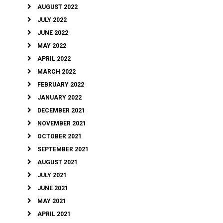
AUGUST 2022
JULY 2022
JUNE 2022
MAY 2022
APRIL 2022
MARCH 2022
FEBRUARY 2022
JANUARY 2022
DECEMBER 2021
NOVEMBER 2021
OCTOBER 2021
SEPTEMBER 2021
AUGUST 2021
JULY 2021
JUNE 2021
MAY 2021
APRIL 2021