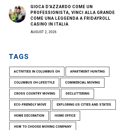
GIOCA D'AZZARDO COME UN
PROFESSIONISTA, VINCI ALLA GRANDE
COME UNA LEGGENDA A FRIDAYROLL
CASINO IN ITALIA
AUGUST 2, 2026
TAGS
ACTIVITIES IN COLUMBUS OH
APARTMENT HUNTING
COLUMBUS OH LIFESTYLE
COMMERCIAL MOVING
CROSS COUNTRY MOVING
DECLUTTERING
ECO-FRIENDLY MOVE
EXPLORING US CITIES AND STATES
HOME DECORATION
HOME OFFICE
HOW TO CHOOSE MOVING COMPANY