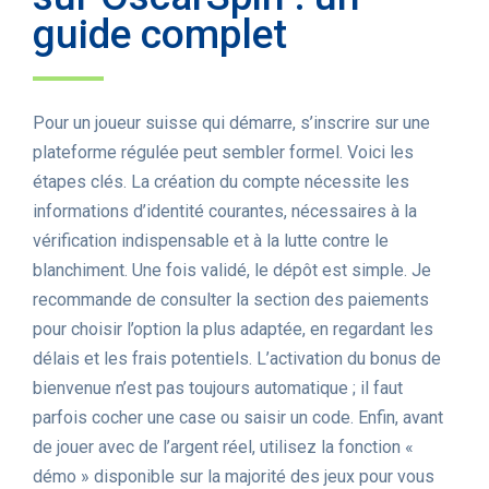
guide complet
Pour un joueur suisse qui démarre, s’inscrire sur une
plateforme régulée peut sembler formel. Voici les
étapes clés. La création du compte nécessite les
informations d’identité courantes, nécessaires à la
vérification indispensable et à la lutte contre le
blanchiment. Une fois validé, le dépôt est simple. Je
recommande de consulter la section des paiements
pour choisir l’option la plus adaptée, en regardant les
délais et les frais potentiels. L’activation du bonus de
bienvenue n’est pas toujours automatique ; il faut
parfois cocher une case ou saisir un code. Enfin, avant
de jouer avec de l’argent réel, utilisez la fonction «
démo » disponible sur la majorité des jeux pour vous