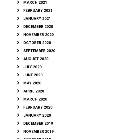
MARCH 2021
FEBRUARY 2021
JANUARY 2021
DECEMBER 2020
NOVEMBER 2020
OCTOBER 2020
SEPTEMBER 2020
AUGUST 2020
JULY 2020
JUNE 2020
MAY 2020
APRIL 2020
MARCH 2020
FEBRUARY 2020
JANUARY 2020
DECEMBER 2019
NOVEMBER 2019