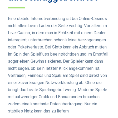
Eine stabile Internetverbindung ist bei Online-Casinos
nicht allein beim Laden der Seite wichtig. Vor allem im
Live-Casino, in dem man in Echtzeit mit einem Dealer
interagiert, unterbrechen schon kleine Verzögerungen
oder Paketverluste. Bei Slots kann ein Abbruch mitten
im Spin den Spielfluss beeinträchtigen und im Ernstfall
sogar einen Gewinn riskieren. Der Spieler kann dann
nicht sagen, ob sein letzter Klick angekommen ist.
Vertrauen, Fairness und Spaß am Spiel sind direkt von
einer zuverlässigen Netzwerkleistung ab. Ohne sie
bringt das beste Spielangebot wenig. Moderne Spiele
mit aufwendiger Grafik und Bonusrunden brauchen
zudem eine konstante Datenübertragung. Nur ein
stabiles Netz kann das zu liefern.