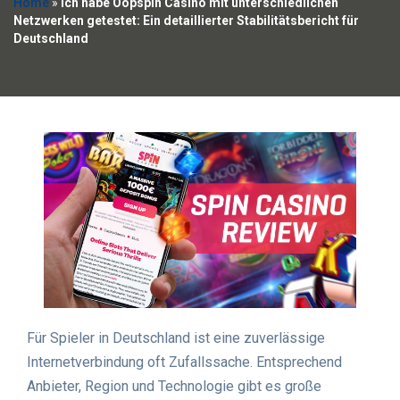
Home
»
Ich habe Oopspin Casino mit unterschiedlichen
Netzwerken getestet: Ein detaillierter Stabilitätsbericht für
Deutschland
Für Spieler in Deutschland ist eine zuverlässige
Internetverbindung oft Zufallssache. Entsprechend
Anbieter, Region und Technologie gibt es große