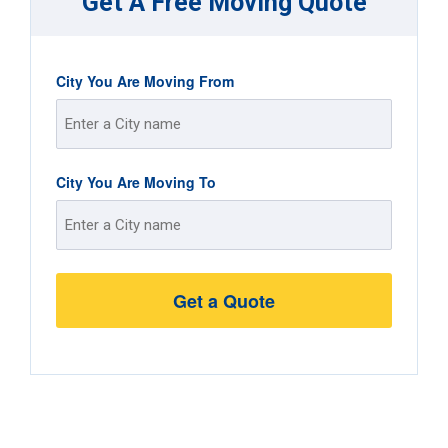
Get A Free Moving Quote
City You Are Moving From
Street
City You Are Moving To
Address
Street
Address