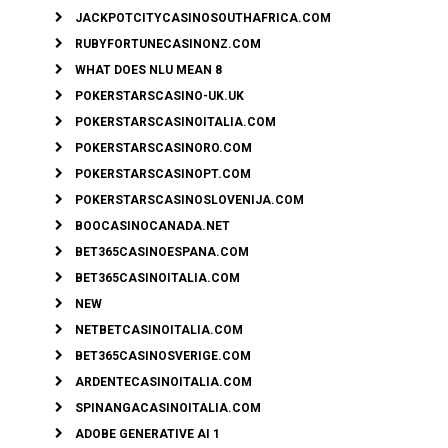
JACKPOTCITYCASINOSOUTHAFRICA.COM
RUBYFORTUNECASINONZ.COM
WHAT DOES NLU MEAN 8
POKERSTARSCASINO-UK.UK
POKERSTARSCASINOITALIA.COM
POKERSTARSCASINORO.COM
POKERSTARSCASINOPT.COM
POKERSTARSCASINOSLOVENIJA.COM
BOOCASINOCANADA.NET
BET365CASINOESPANA.COM
BET365CASINOITALIA.COM
NEW
NETBETCASINOITALIA.COM
BET365CASINOSVERIGE.COM
ARDENTECASINOITALIA.COM
SPINANGACASINOITALIA.COM
ADOBE GENERATIVE AI 1