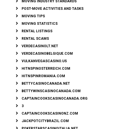
MOVING INDUSTRY STANDARDS
POST-MOVE ACTIVITIES AND TASKS
MOVING TIPS
MOVING STATISTICS
RENTAL LISTINGS
RENTAL SCAMS
VERDECASINOLT.NET
VERDECASINOBELGIQUE.COM
VULKANVEGASCASINO.US
HITNSPINOSTERREICH.COM
HITNSPINROMANIA.COM
BETTYCASINOCANADA.NET
BETTYWINSCASINOCANADA.COM
CAPTAINCOOKSCASINOCANADA.ORG
3
CAPTAINCOOKSCASINONZ.COM
JACKPOTCITYBRAZIL.COM
POKERSTARSCASINOITALIA.NET