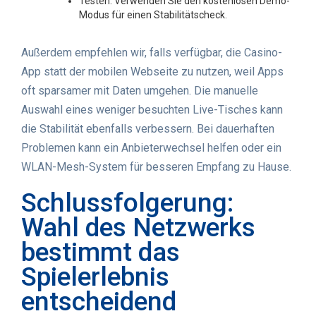
Testen: Verwenden Sie den kostenlosen Demo-
Modus für einen Stabilitätscheck.
Außerdem empfehlen wir, falls verfügbar, die Casino-
App statt der mobilen Webseite zu nutzen, weil Apps
oft sparsamer mit Daten umgehen. Die manuelle
Auswahl eines weniger besuchten Live-Tisches kann
die Stabilität ebenfalls verbessern. Bei dauerhaften
Problemen kann ein Anbieterwechsel helfen oder ein
WLAN-Mesh-System für besseren Empfang zu Hause.
Schlussfolgerung:
Wahl des Netzwerks
bestimmt das
Spielerlebnis
entscheidend