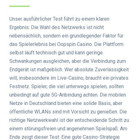
Unser ausführlicher Test führt zu einem klaren
Ergebnis: Die Wahl des Netzwerks ist nicht
nebensächlich, sondern ein grundlegender Faktor für
das Spielerlebnis bei Oopspin Casino. Die Plattform
selbst läuft technisch gut und kann geringe
Schwankungen ausgleichen, aber die Verbindung zum
Endgerät ist maßgeblich. Wer absolute Zuverlässigkeit
will, insbesondere im Live-Casino, braucht ein privates
Festnetz. Spieler, die viel unterwegs spielen, sollten
unbedingt auf gute 5G-Anbindung achten. Die mobilen
Netze in Deutschland bieten eine solide Basis, aber
öffentliche WLANs sind mit Vorsicht zu genießen. Die
richtige Netzwerkwahl ist der entscheidende Schritt zu
einem störungsfreien und angenehmen Spielspaß. Am
Ende zeigt dieser Test: Eine gute Casino-Strategie