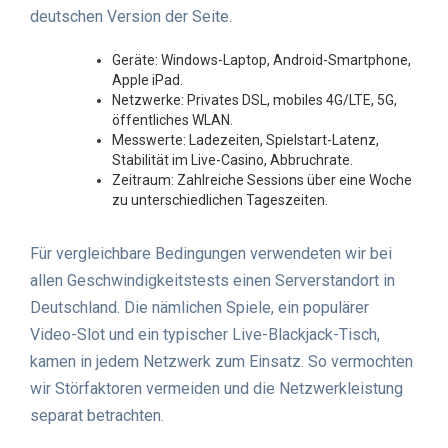
deutschen Version der Seite.
Geräte: Windows-Laptop, Android-Smartphone,
Apple iPad.
Netzwerke: Privates DSL, mobiles 4G/LTE, 5G,
öffentliches WLAN.
Messwerte: Ladezeiten, Spielstart-Latenz,
Stabilität im Live-Casino, Abbruchrate.
Zeitraum: Zahlreiche Sessions über eine Woche
zu unterschiedlichen Tageszeiten.
Für vergleichbare Bedingungen verwendeten wir bei
allen Geschwindigkeitstests einen Serverstandort in
Deutschland. Die nämlichen Spiele, ein populärer
Video-Slot und ein typischer Live-Blackjack-Tisch,
kamen in jedem Netzwerk zum Einsatz. So vermochten
wir Störfaktoren vermeiden und die Netzwerkleistung
separat betrachten.