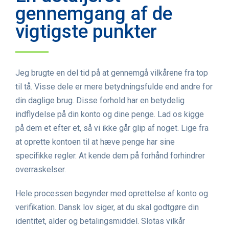
gennemgang af de
vigtigste punkter
Jeg brugte en del tid på at gennemgå vilkårene fra top
til tå. Visse dele er mere betydningsfulde end andre for
din daglige brug. Disse forhold har en betydelig
indflydelse på din konto og dine penge. Lad os kigge
på dem et efter et, så vi ikke går glip af noget. Lige fra
at oprette kontoen til at hæve penge har sine
specifikke regler. At kende dem på forhånd forhindrer
overraskelser.
Hele processen begynder med oprettelse af konto og
verifikation. Dansk lov siger, at du skal godtgøre din
identitet, alder og betalingsmiddel. Slotas vilkår