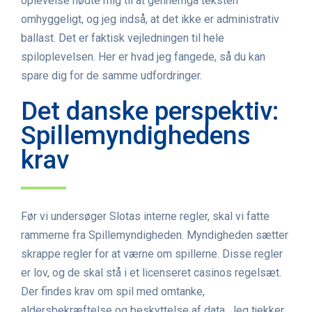
oplevelse nødte mig til at gennemgå teksten
omhyggeligt, og jeg indså, at det ikke er administrativ
ballast. Det er faktisk vejledningen til hele
spiloplevelsen. Her er hvad jeg fangede, så du kan
spare dig for de samme udfordringer.
Det danske perspektiv:
Spillemyndighedens
krav
Før vi undersøger Slotas interne regler, skal vi fatte
rammerne fra Spillemyndigheden. Myndigheden sætter
skrappe regler for at værne om spillerne. Disse regler
er lov, og de skal stå i et licenseret casinos regelsæt.
Der findes krav om spil med omtanke,
aldersbekræftelse og beskyttelse af data. Jeg tjekker