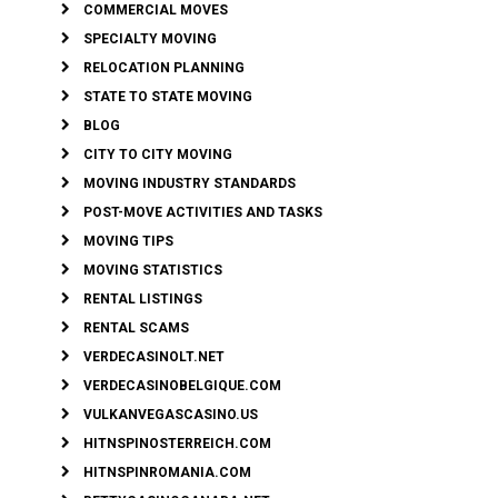
COMMERCIAL MOVES
SPECIALTY MOVING
RELOCATION PLANNING
STATE TO STATE MOVING
BLOG
CITY TO CITY MOVING
MOVING INDUSTRY STANDARDS
POST-MOVE ACTIVITIES AND TASKS
MOVING TIPS
MOVING STATISTICS
RENTAL LISTINGS
RENTAL SCAMS
VERDECASINOLT.NET
VERDECASINOBELGIQUE.COM
VULKANVEGASCASINO.US
HITNSPINOSTERREICH.COM
HITNSPINROMANIA.COM