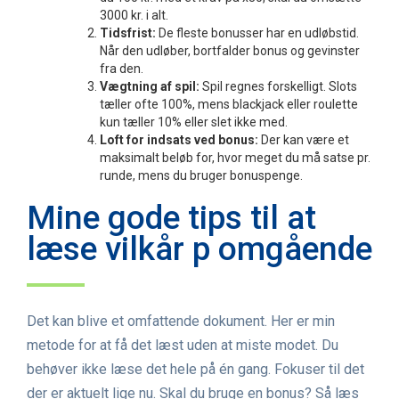
3000 kr. i alt.
Tidsfrist:
De fleste bonusser har en udløbstid.
Når den udløber, bortfalder bonus og gevinster
fra den.
Vægtning af spil:
Spil regnes forskelligt. Slots
tæller ofte 100%, mens blackjack eller roulette
kun tæller 10% eller slet ikke med.
Loft for indsats ved bonus:
Der kan være et
maksimalt beløb for, hvor meget du må satse pr.
runde, mens du bruger bonuspenge.
Mine gode tips til at
læse vilkår p omgående
Det kan blive et omfattende dokument. Her er min
metode for at få det læst uden at miste modet. Du
behøver ikke læse det hele på én gang. Fokuser til det
der er aktuelt lige nu. Skal du bruge en bonus? Så læs