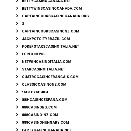
BETTYCASINOCANADA.NET
BETTYWINSCASINOCANADA.COM
CAPTAINCOOKSCASINOCANADA.ORG
3
CAPTAINCOOKSCASINONZ.COM
JACKPOTCITYBRAZIL.COM
POKERSTARSCASINOITALIA.NET
FOREX NEWS
NETWINCASINOITALIA.COM
STARCASINOITALIA.NET
QUATROCASINOFRANCAIS.COM
CLASSICCASINONZ.COM
! БЕЗ РУБРИКИ
888-CASINOESPANA.COM
888CASINOBG.COM
888CASINO-NZ.COM
888CASINOHUNGARY.COM
PARTYCASINOCANADA.NET