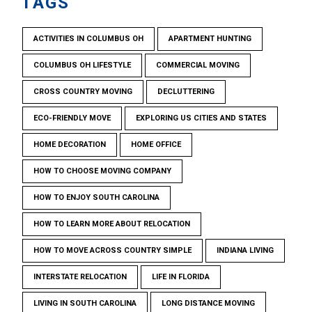
TAGS
ACTIVITIES IN COLUMBUS OH
APARTMENT HUNTING
COLUMBUS OH LIFESTYLE
COMMERCIAL MOVING
CROSS COUNTRY MOVING
DECLUTTERING
ECO-FRIENDLY MOVE
EXPLORING US CITIES AND STATES
HOME DECORATION
HOME OFFICE
HOW TO CHOOSE MOVING COMPANY
HOW TO ENJOY SOUTH CAROLINA
HOW TO LEARN MORE ABOUT RELOCATION
HOW TO MOVE ACROSS COUNTRY SIMPLE
INDIANA LIVING
INTERSTATE RELOCATION
LIFE IN FLORIDA
LIVING IN SOUTH CAROLINA
LONG DISTANCE MOVING