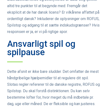
altid tre punkter til at begynde med: Fremgår det
eksplicit at de har dansk licens? Er vilkårene affattet på
ordentligt dansk? Inkluderer de oplysninger om ROFUS,
Spilstop og adgang til at sætte indskudsgrænser? Hvis
responsen er ja, er vi på rigtige spor.
Ansvarligt spil og
spilpause
Dette afsnit er ikke bare sludder. Det omfatter de mest
håndgribelige hjælpemidler til at regulere dit spil.
Slotas regler refererer til de danske registre, ROFUS og
Spilstop. Du skal forstå distinktionen: Du kan selv
bestemme lofter for, hvor meget du må indbetale pr.
dag, uge eller måned. De er fleksible og kan justeres.