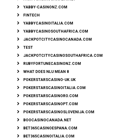
YABBY-CASINONZ.COM
FINTECH
YABBYCASINOITALIA.COM
YABBYCASINOSOUTHAFRICA.COM
JACKPOTCITYCASINOCANADA.COM
TEST
JACKPOTCITYCASINOSOUTHAFRICA.COM
RUBYFORTUNECASINONZ.COM
WHAT DOES NLU MEAN 8
POKERSTARSCASINO-UK.UK
POKERSTARSCASINOITALIA.COM
POKERSTARSCASINORO.COM
POKERSTARSCASINOPT.COM
POKERSTARSCASINOSLOVENIJA.COM
BOOCASINOCANADA.NET
BET365CASINOESPANA.COM
BET365CASINOITALIA.COM