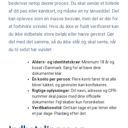
beskriver netop denne proces. Du skal sende et billede
af dit pas eller kørekort, og måske en ny lønseddel. Det
kan opleves som en masse besvær, men det er der for
at forhindre svindel. Hvis du ikke er fuldt verificeret kan
du ikke indbetale store beløb eller hæve gevinst. Gør
det med det samme, så du ikke står og skal vente, når
du til sidst har vundet.
Alders- og identitetskrav:
Minimum 18 år og
bosat i Danmark. Sørg for at have dine
dokumenter klar.
Én konto per person:
Flere konti fører til at alle
bliver lukket, og gevinster kan konfiskeres.
Rigtige oplysninger:
Dit navn, adresse og CPR-
nummer skal passe med dine officielle
dokumenter. Fejl skaber kun forsinkelser.
Verifikationstid:
Det kan tage et par timer eller
et par dage. Planlæg efter det.