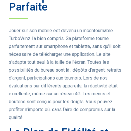
Parfaite
Jouer sur son mobile est devenu un incontournable.
TurboWinz l’a bien compris. Sa plateforme tourne
parfaitement sur smartphone et tablette, sans qu’il soit
nécessaire de télécharger une application. Le site
s’adapte tout seul à la taille de l’écran. Toutes les
possibilités du bureau sont là : dépôts d’argent, retraits
d’argent, participations aux tournois. Lors de nos
évaluations sur différents appareils, la réactivité était
excellente, même sur un réseau 4G. Les menus et
boutons sont conçus pour les doigts. Vous pouvez
profiter n’importe où, sans faire de compromis sur la
qualité.