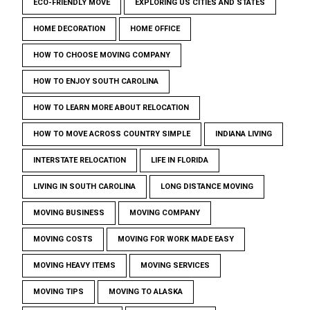
ECO-FRIENDLY MOVE
EXPLORING US CITIES AND STATES
HOME DECORATION
HOME OFFICE
HOW TO CHOOSE MOVING COMPANY
HOW TO ENJOY SOUTH CAROLINA
HOW TO LEARN MORE ABOUT RELOCATION
HOW TO MOVE ACROSS COUNTRY SIMPLE
INDIANA LIVING
INTERSTATE RELOCATION
LIFE IN FLORIDA
LIVING IN SOUTH CAROLINA
LONG DISTANCE MOVING
MOVING BUSINESS
MOVING COMPANY
MOVING COSTS
MOVING FOR WORK MADE EASY
MOVING HEAVY ITEMS
MOVING SERVICES
MOVING TIPS
MOVING TO ALASKA