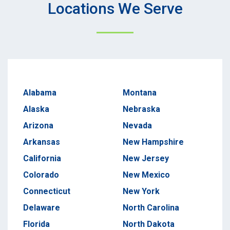
Locations We Serve
Alabama
Montana
Alaska
Nebraska
Arizona
Nevada
Arkansas
New Hampshire
California
New Jersey
Colorado
New Mexico
Connecticut
New York
Delaware
North Carolina
Florida
North Dakota