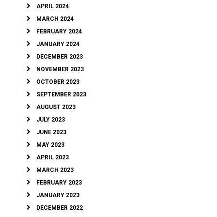
APRIL 2024
MARCH 2024
FEBRUARY 2024
JANUARY 2024
DECEMBER 2023
NOVEMBER 2023
OCTOBER 2023
SEPTEMBER 2023
AUGUST 2023
JULY 2023
JUNE 2023
MAY 2023
APRIL 2023
MARCH 2023
FEBRUARY 2023
JANUARY 2023
DECEMBER 2022