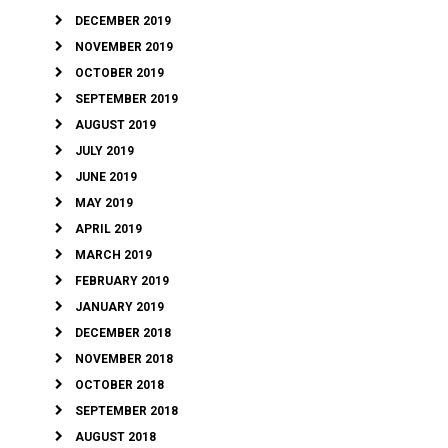
DECEMBER 2019
NOVEMBER 2019
OCTOBER 2019
SEPTEMBER 2019
AUGUST 2019
JULY 2019
JUNE 2019
MAY 2019
APRIL 2019
MARCH 2019
FEBRUARY 2019
JANUARY 2019
DECEMBER 2018
NOVEMBER 2018
OCTOBER 2018
SEPTEMBER 2018
AUGUST 2018