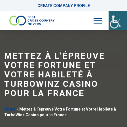
CREATE COMPANY PROFILE
Skip
to
content
METTEZ À L’ÉPREUVE
VOTRE FORTUNE ET
VOTRE HABILETÉ À
TURBOWINZ CASINO
POUR LA FRANCE
Home
»
Mettez à l’épreuve Votre Fortune et Votre Habileté à
TurboWinz Casino pour la France