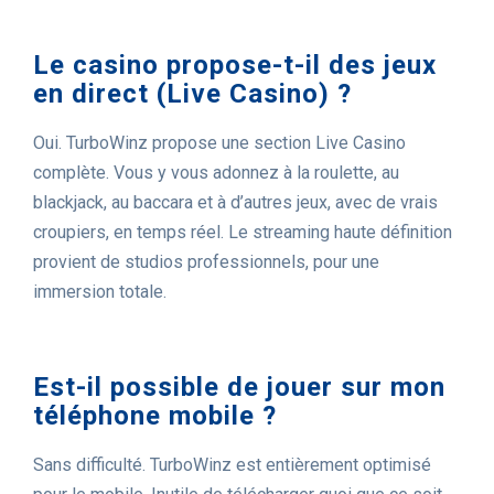
Le casino propose-t-il des jeux
en direct (Live Casino) ?
Oui. TurboWinz propose une section Live Casino
complète. Vous y vous adonnez à la roulette, au
blackjack, au baccara et à d’autres jeux, avec de vrais
croupiers, en temps réel. Le streaming haute définition
provient de studios professionnels, pour une
immersion totale.
Est-il possible de jouer sur mon
téléphone mobile ?
Sans difficulté. TurboWinz est entièrement optimisé