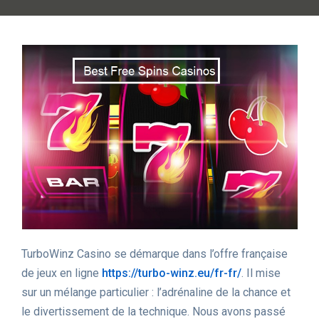
TurboWinz Casino se démarque dans l’offre française
de jeux en ligne
https://turbo-winz.eu/fr-fr/
. Il mise
sur un mélange particulier : l’adrénaline de la chance et
le divertissement de la technique. Nous avons passé