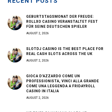
RECENT POSTS
GEBURTSTAGSMONAT DER FREUDE:
ROLLXO CASINO VERANSTALTET FEST
FÜR SEINE DEUTSCHEN SPIELER
AUGUST 2, 2026
SLOTDJ CASINO IS THE BEST PLACE FOR
REAL CASH SLOTS ACROSS THE UK
AUGUST 2, 2026
GIOCA D'AZZARDO COME UN
PROFESSIONISTA, VINCI ALLA GRANDE
COME UNA LEGGENDA A FRIDAYROLL
CASINO IN ITALIA
AUGUST 2, 2026