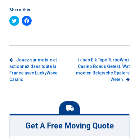
Share this:
Click
Click
to
to
share
share
on
on
Twitter
Facebook
(Opens
(Opens
in
in
new
new
window)
window)
Post
Jouez sur mobile et
Ik heb Elk Type TurboWinz
actionnez dans toute la
Casino Bonus Getest. Wat
navigation
France avec LuckyWave
moeten Belgische Spelers
Casino
Weten
Get A Free Moving Quote