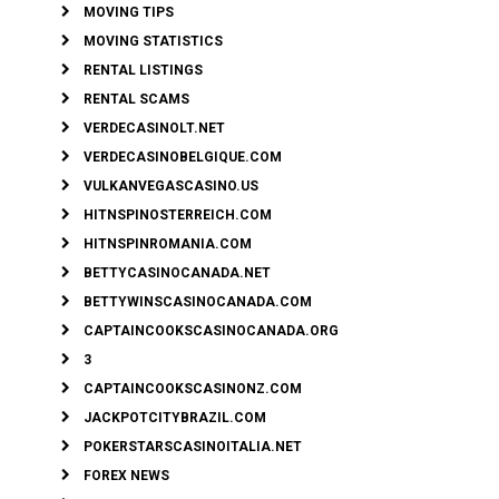
MOVING TIPS
MOVING STATISTICS
RENTAL LISTINGS
RENTAL SCAMS
VERDECASINOLT.NET
VERDECASINOBELGIQUE.COM
VULKANVEGASCASINO.US
HITNSPINOSTERREICH.COM
HITNSPINROMANIA.COM
BETTYCASINOCANADA.NET
BETTYWINSCASINOCANADA.COM
CAPTAINCOOKSCASINOCANADA.ORG
3
CAPTAINCOOKSCASINONZ.COM
JACKPOTCITYBRAZIL.COM
POKERSTARSCASINOITALIA.NET
FOREX NEWS