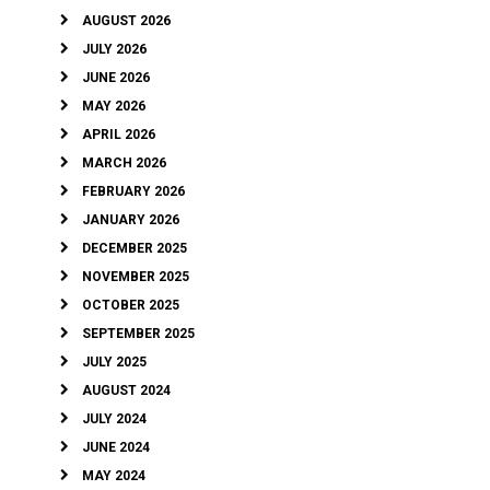
AUGUST 2026
JULY 2026
JUNE 2026
MAY 2026
APRIL 2026
MARCH 2026
FEBRUARY 2026
JANUARY 2026
DECEMBER 2025
NOVEMBER 2025
OCTOBER 2025
SEPTEMBER 2025
JULY 2025
AUGUST 2024
JULY 2024
JUNE 2024
MAY 2024