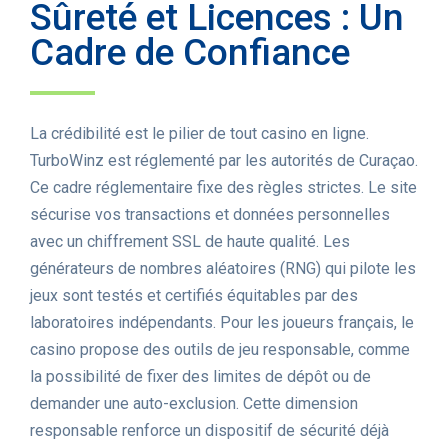
Sûreté et Licences : Un
Cadre de Confiance
La crédibilité est le pilier de tout casino en ligne.
TurboWinz est réglementé par les autorités de Curaçao.
Ce cadre réglementaire fixe des règles strictes. Le site
sécurise vos transactions et données personnelles
avec un chiffrement SSL de haute qualité. Les
générateurs de nombres aléatoires (RNG) qui pilote les
jeux sont testés et certifiés équitables par des
laboratoires indépendants. Pour les joueurs français, le
casino propose des outils de jeu responsable, comme
la possibilité de fixer des limites de dépôt ou de
demander une auto-exclusion. Cette dimension
responsable renforce un dispositif de sécurité déjà