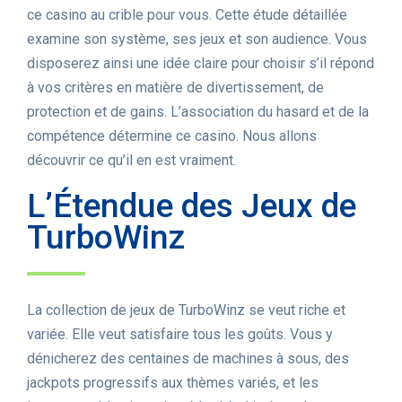
ce casino au crible pour vous. Cette étude détaillée
examine son système, ses jeux et son audience. Vous
disposerez ainsi une idée claire pour choisir s’il répond
à vos critères en matière de divertissement, de
protection et de gains. L’association du hasard et de la
compétence détermine ce casino. Nous allons
découvrir ce qu’il en est vraiment.
L’Étendue des Jeux de
TurboWinz
La collection de jeux de TurboWinz se veut riche et
variée. Elle veut satisfaire tous les goûts. Vous y
dénicherez des centaines de machines à sous, des
jackpots progressifs aux thèmes variés, et les