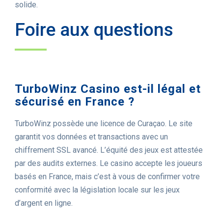
solide.
Foire aux questions
TurboWinz Casino est-il légal et
sécurisé en France ?
TurboWinz possède une licence de Curaçao. Le site
garantit vos données et transactions avec un
chiffrement SSL avancé. L’équité des jeux est attestée
par des audits externes. Le casino accepte les joueurs
basés en France, mais c’est à vous de confirmer votre
conformité avec la législation locale sur les jeux
d’argent en ligne.