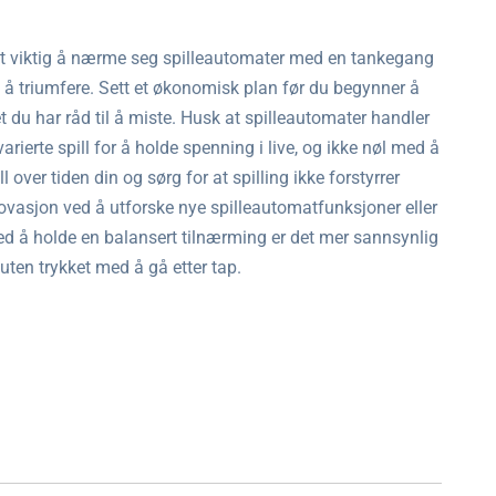
det viktig å nærme seg spilleautomater med en tankegang
 å triumfere. Sett et økonomisk plan før du begynner å
et du har råd til å miste. Husk at spilleautomater handler
ierte spill for å holde spenning i live, og ikke nøl med å
 over tiden din og sørg for at spilling ikke forstyrrer
nnovasjon ved å utforske nye spilleautomatfunksjoner eller
Ved å holde en balansert tilnærming er det mer sannsynlig
 uten trykket med å gå etter tap.