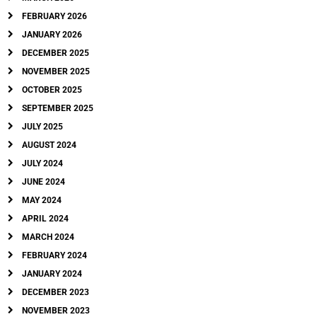
FEBRUARY 2026
JANUARY 2026
DECEMBER 2025
NOVEMBER 2025
OCTOBER 2025
SEPTEMBER 2025
JULY 2025
AUGUST 2024
JULY 2024
JUNE 2024
MAY 2024
APRIL 2024
MARCH 2024
FEBRUARY 2024
JANUARY 2024
DECEMBER 2023
NOVEMBER 2023