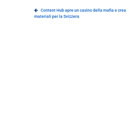
window)
window)
Post
Content Hub apre un casino della mafia e crea
materiali per la Svizzera
navigation