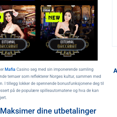
ker
Mafia
Casino seg med sin imponerende samling
ende temaer som reflekterer Norges kultur, sammen med
n. I tillegg lokker de spennende bonusfunksjonene deg til
eressert på de populære spilleautomatene og hva de kan
ert.
: Maksimer dine utbetalinger