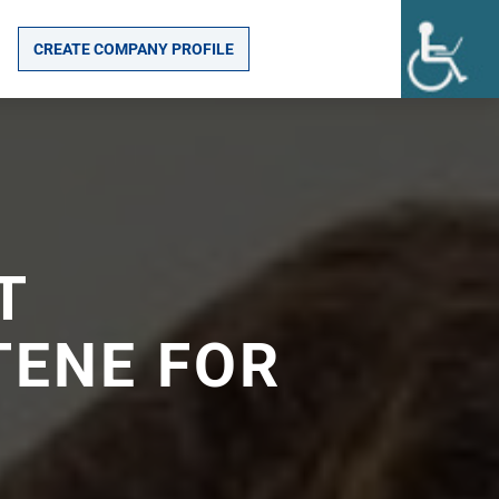
CREATE COMPANY PROFILE
T
TENE FOR