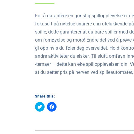
For å garantere en gunstig spillopplevelse er 
fokusert på nytelse snarere enn utelukkende på
spille; dette garanterer at du bare spiller med d
om fornøyelse og moro! Endre det ved å prøve var
gi opp hvis du føler deg overveldet. Hold kontroll
andre aktiviteter du elsker. Til slutt, omfavn i
-temaer – dette kan øke spillopplevelsen din. 
at du setter pris på nerven ved spilleautomater,
Share this:
Click
Click
to
to
share
share
on
on
Twitter
Facebook
(Opens
(Opens
in
in
new
new