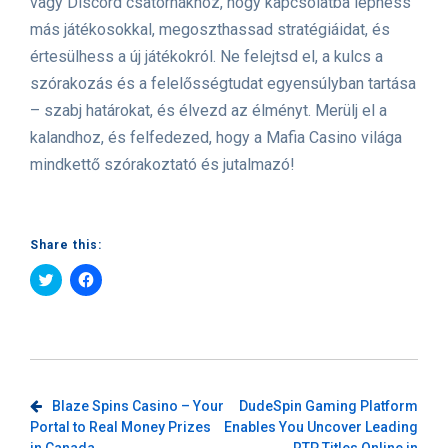
vagy Discord csatornákhoz, hogy kapcsolatba léphess
más játékosokkal, megoszthassad stratégiáidat, és
értesülhess a új játékokról. Ne felejtsd el, a kulcs a
szórakozás és a felelősségtudat egyensúlyban tartása
– szabj határokat, és élvezd az élményt. Merülj el a
kalandhoz, és felfedezed, hogy a Mafia Casino világa
mindkettő szórakoztató és jutalmazó!
Share this:
Click
Click
to
to
share
share
on
on
Twitter
Facebook
(Opens
(Opens
in
in
new
new
window)
window)
Post
Blaze Spins Casino – Your
DudeSpin Gaming Platform
Portal to Real Money Prizes
Enables You Uncover Leading
navigation