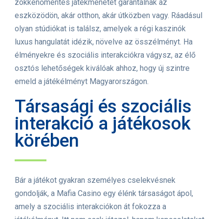
zökkenőmentes játékmenetet garantálnak az
eszközödön, akár otthon, akár útközben vagy. Ráadásul
olyan stúdiókat is találsz, amelyek a régi kaszinók
luxus hangulatát idézik, növelve az összélményt. Ha
élményekre és szociális interakciókra vágysz, az élő
osztós lehetőségek kiválóak ahhoz, hogy új szintre
emeld a játékélményt Magyarországon.
Társasági és szociális
interakció a játékosok
körében
Bár a játékot gyakran személyes cselekvésnek
gondolják, a Mafia Casino egy élénk társaságot ápol,
amely a szociális interakciókon át fokozza a