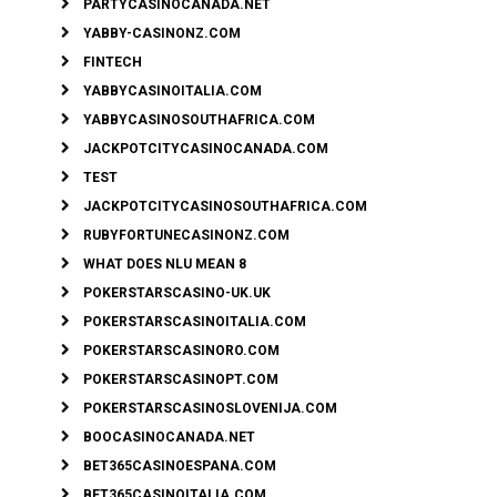
PARTYCASINOCANADA.NET
YABBY-CASINONZ.COM
FINTECH
YABBYCASINOITALIA.COM
YABBYCASINOSOUTHAFRICA.COM
JACKPOTCITYCASINOCANADA.COM
TEST
JACKPOTCITYCASINOSOUTHAFRICA.COM
RUBYFORTUNECASINONZ.COM
WHAT DOES NLU MEAN 8
POKERSTARSCASINO-UK.UK
POKERSTARSCASINOITALIA.COM
POKERSTARSCASINORO.COM
POKERSTARSCASINOPT.COM
POKERSTARSCASINOSLOVENIJA.COM
BOOCASINOCANADA.NET
BET365CASINOESPANA.COM
BET365CASINOITALIA.COM