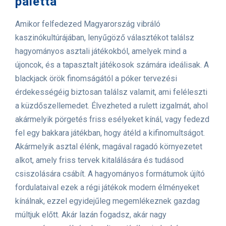
paletta
Amikor felfedezed Magyarország vibráló
kaszinókultúrájában, lenyűgöző választékot találsz
hagyományos asztali játékokból, amelyek mind a
újoncok, és a tapasztalt játékosok számára ideálisak. A
blackjack örök finomságától a póker tervezési
érdekességéig biztosan találsz valamit, ami feléleszti
a küzdőszellemedet. Élvezheted a rulett izgalmát, ahol
akármelyik pörgetés friss esélyeket kínál, vagy fedezd
fel egy bakkara játékban, hogy átéld a kifinomultságot.
Akármelyik asztal élénk, magával ragadó környezetet
alkot, amely friss tervek kitalálására és tudásod
csiszolására csábít. A hagyományos formátumok újító
fordulataival ezek a régi játékok modern élményeket
kínálnak, ezzel egyidejűleg megemlékeznek gazdag
múltjuk előtt. Akár lazán fogadsz, akár nagy