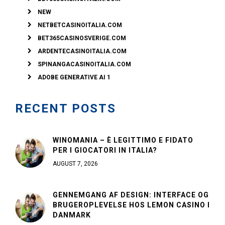
NEW
NETBETCASINOITALIA.COM
BET365CASINOSVERIGE.COM
ARDENTECASINOITALIA.COM
SPINANGACASINOITALIA.COM
ADOBE GENERATIVE AI 1
RECENT POSTS
WINOMANIA – È LEGITTIMO E FIDATO
PER I GIOCATORI IN ITALIA?
AUGUST 7, 2026
GENNEMGANG AF DESIGN: INTERFACE OG
BRUGEROPLEVELSE HOS LEMON CASINO I
DANMARK