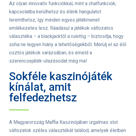
Az olyan innovatív funkciókkal, mint a chatfunkciók,
kapcsolatba kerülhetsz és élénk hangulatot
teremthetsz, így minden egyes játékmenet
emlékezetes lesz. Ráadásul a játékok változatos
választéka – a blackjacktől a rulettig – biztosítja, hogy
soha ne legyen hiány a lehetőségekből. Merülj el az élő
osztós játékok varázsában, és emeld a
szerencsejáték-utazásodat még ma!
Sokféle kaszinójáték
kínálat, amit
felfedezhetsz
A Magyarország Maffia Kaszinójában izgalmas slot
változatok széles választékát találod, amelyek életben