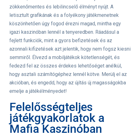
zökkenőmentes és lebilincselő élményt nyújt. A
letisztult grafikának és a folyékony játékmenetnek
köszönhetően úgy fogod érezni magad, mintha egy
igazi kaszinóban lennél a tenyeredben. Ráadásul a
fejlett funkciók, mint a gyors befizetések és az
azonnali kifizetések azt jelentik, hogy nem fogsz kiesni
semmiről. Élvezd a mobiljátékok kötetlenségét, és
fedezd fel az összes érdekes lehetőséget anélkül,
hogy asztali számítógéphez lennél kötve. Merülj el az
akcióban, és engedd, hogy az újítás új magasságokba
emelje a játékélményedet!
Felelősségteljes
játékgyakorlatok a
Mafia Kaszinóban