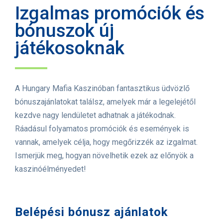
Izgalmas promóciók és
bónuszok új
játékosoknak
A Hungary Mafia Kaszinóban fantasztikus üdvözlő
bónuszajánlatokat találsz, amelyek már a legelejétől
kezdve nagy lendületet adhatnak a játékodnak.
Ráadásul folyamatos promóciók és események is
vannak, amelyek célja, hogy megőrizzék az izgalmat.
Ismerjük meg, hogyan növelhetik ezek az előnyök a
kaszinóélményedet!
Belépési bónusz ajánlatok