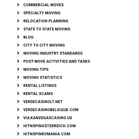
COMMERCIAL MOVES
SPECIALTY MOVING
RELOCATION PLANNING
STATE TO STATE MOVING
BLOG
CITY TO CITY MOVING
MOVING INDUSTRY STANDARDS
POST-MOVE ACTIVITIES AND TASKS
MOVING TIPS
MOVING STATISTICS
RENTAL LISTINGS
RENTAL SCAMS
VERDECASINOLT.NET
VERDECASINOBELGIQUE.COM
VULKANVEGASCASINO.US
HITNSPINOSTERREICH.COM
HITNSPINROMANIA.COM