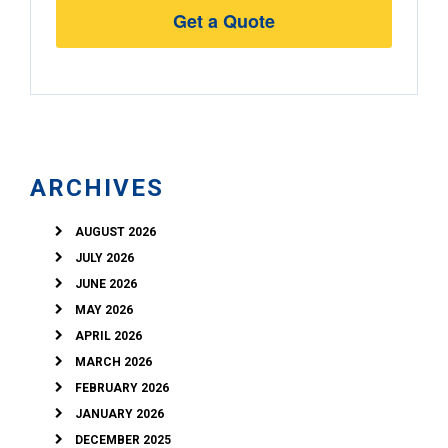
Address
ARCHIVES
AUGUST 2026
JULY 2026
JUNE 2026
MAY 2026
APRIL 2026
MARCH 2026
FEBRUARY 2026
JANUARY 2026
DECEMBER 2025