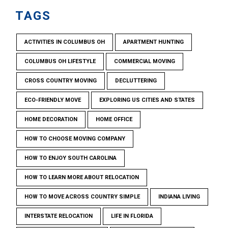
TAGS
ACTIVITIES IN COLUMBUS OH
APARTMENT HUNTING
COLUMBUS OH LIFESTYLE
COMMERCIAL MOVING
CROSS COUNTRY MOVING
DECLUTTERING
ECO-FRIENDLY MOVE
EXPLORING US CITIES AND STATES
HOME DECORATION
HOME OFFICE
HOW TO CHOOSE MOVING COMPANY
HOW TO ENJOY SOUTH CAROLINA
HOW TO LEARN MORE ABOUT RELOCATION
HOW TO MOVE ACROSS COUNTRY SIMPLE
INDIANA LIVING
INTERSTATE RELOCATION
LIFE IN FLORIDA