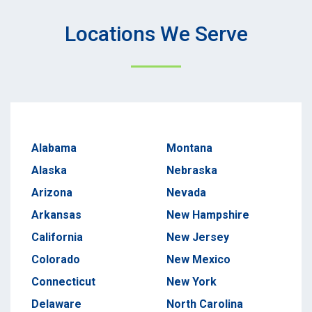
Locations We Serve
Alabama
Montana
Alaska
Nebraska
Arizona
Nevada
Arkansas
New Hampshire
California
New Jersey
Colorado
New Mexico
Connecticut
New York
Delaware
North Carolina