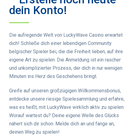
dein Konto!
Die aufregende Welt von LuckyWave Casino erwartet
dich! Schließe dich einer lebendigen Community
belgischer Spieler bei, die die Freiheit lieben, auf ihre
eigene Art zu spielen. Die Anmeldung ist ein rascher
und unkomplizierter Prozess, der dich in nur wenigen
Minuten ins Herz des Geschehens bringt.
Greife auf unseren großzügigen Willkommensbonus,
entdecke unsere riesige Spielesammlung und erfahre,
was es heißt, mit LuckyWave wirklich aktiv zu spielen.
Worauf wartest du? Deine eigene Welle des Glücks
nähert sich dir schon. Melde dich an und fange an,
deinen Weg zu spielen!