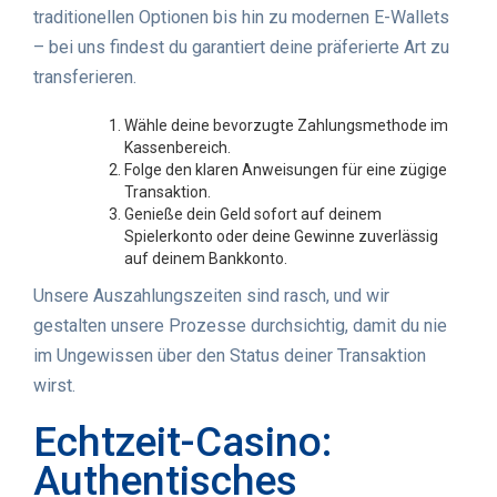
traditionellen Optionen bis hin zu modernen E-Wallets
– bei uns findest du garantiert deine präferierte Art zu
transferieren.
Wähle deine bevorzugte Zahlungsmethode im
Kassenbereich.
Folge den klaren Anweisungen für eine zügige
Transaktion.
Genieße dein Geld sofort auf deinem
Spielerkonto oder deine Gewinne zuverlässig
auf deinem Bankkonto.
Unsere Auszahlungszeiten sind rasch, und wir
gestalten unsere Prozesse durchsichtig, damit du nie
im Ungewissen über den Status deiner Transaktion
wirst.
Echtzeit-Casino:
Authentisches