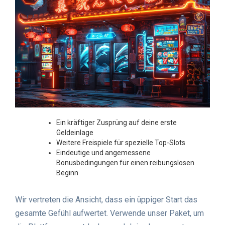
Ein kräftiger Zusprüng auf deine erste
Geldeinlage
Weitere Freispiele für spezielle Top-Slots
Eindeutige und angemessene
Bonusbedingungen für einen reibungslosen
Beginn
Wir vertreten die Ansicht, dass ein üppiger Start das
gesamte Gefühl aufwertet. Verwende unser Paket, um