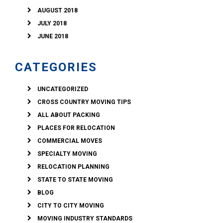
AUGUST 2018
JULY 2018
JUNE 2018
CATEGORIES
UNCATEGORIZED
CROSS COUNTRY MOVING TIPS
ALL ABOUT PACKING
PLACES FOR RELOCATION
COMMERCIAL MOVES
SPECIALTY MOVING
RELOCATION PLANNING
STATE TO STATE MOVING
BLOG
CITY TO CITY MOVING
MOVING INDUSTRY STANDARDS