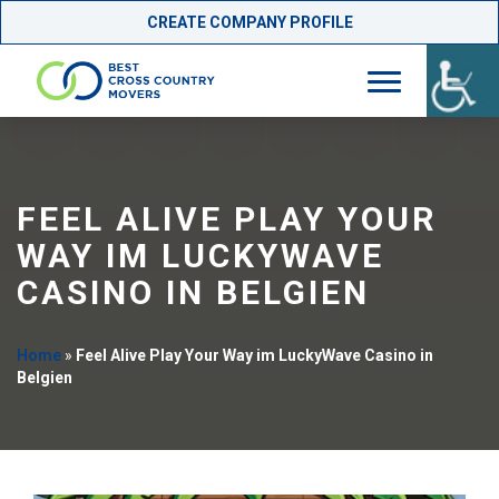
CREATE COMPANY PROFILE
Skip
to
content
FEEL ALIVE PLAY YOUR
WAY IM LUCKYWAVE
CASINO IN BELGIEN
Home
»
Feel Alive Play Your Way im LuckyWave Casino in
Belgien