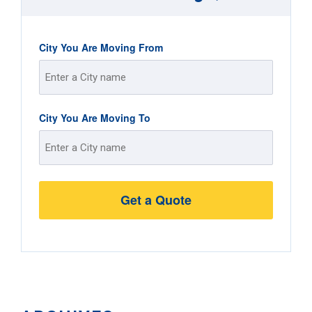
City You Are Moving From
Street
City You Are Moving To
Address
Street
Address