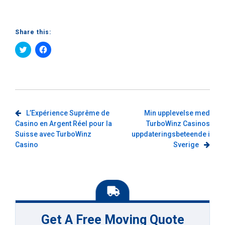
Share this:
Click
Click
to
to
share
share
on
on
Twitter
Facebook
(Opens
(Opens
in
in
new
new
window)
window)
Post
L’Expérience Suprême de
Min upplevelse med
Casino en Argent Réel pour la
TurboWinz Casinos
navigation
Suisse avec TurboWinz
uppdateringsbeteende i
Casino
Sverige
Get A Free Moving Quote