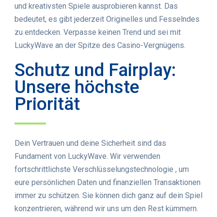
und kreativsten Spiele ausprobieren kannst. Das
bedeutet, es gibt jederzeit Originelles und Fesselndes
zu entdecken. Verpasse keinen Trend und sei mit
LuckyWave an der Spitze des Casino-Vergnügens.
Schutz und Fairplay:
Unsere höchste
Priorität
Dein Vertrauen und deine Sicherheit sind das
Fundament von LuckyWave. Wir verwenden
fortschrittlichste Verschlüsselungstechnologie , um
eure persönlichen Daten und finanziellen Transaktionen
immer zu schützen. Sie können dich ganz auf dein Spiel
konzentrieren, während wir uns um den Rest kümmern.