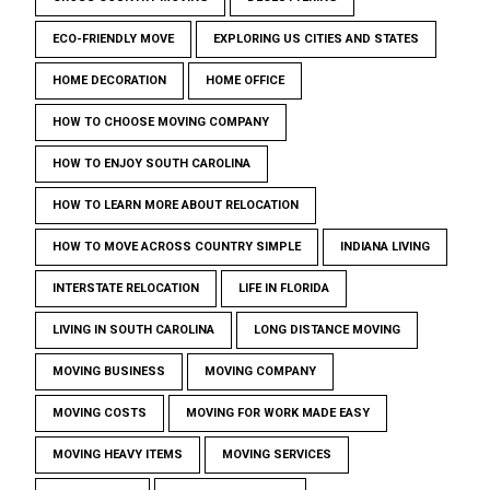
ECO-FRIENDLY MOVE
EXPLORING US CITIES AND STATES
HOME DECORATION
HOME OFFICE
HOW TO CHOOSE MOVING COMPANY
HOW TO ENJOY SOUTH CAROLINA
HOW TO LEARN MORE ABOUT RELOCATION
HOW TO MOVE ACROSS COUNTRY SIMPLE
INDIANA LIVING
INTERSTATE RELOCATION
LIFE IN FLORIDA
LIVING IN SOUTH CAROLINA
LONG DISTANCE MOVING
MOVING BUSINESS
MOVING COMPANY
MOVING COSTS
MOVING FOR WORK MADE EASY
MOVING HEAVY ITEMS
MOVING SERVICES