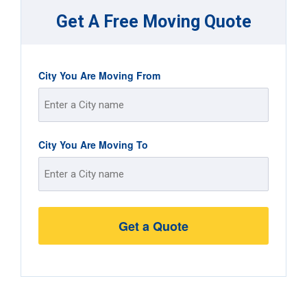
Get A Free Moving Quote
City You Are Moving From
Street
City You Are Moving To
Address
Street
Address