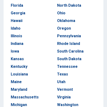
Florida
North Dakota
Georgia
Ohio
Hawaii
Oklahoma
Idaho
Oregon
Illinois
Pennsylvania
Indiana
Rhode Island
Iowa
South Carolina
Kansas
South Dakota
Kentucky
Tennessee
Louisiana
Texas
Maine
Utah
Maryland
Vermont
Massachusetts
Virginia
Michigan
Washington