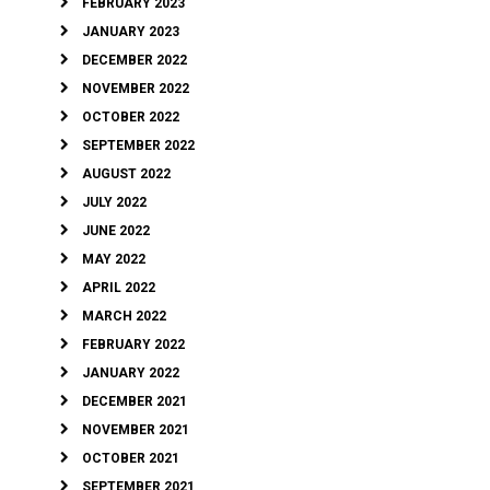
FEBRUARY 2023
JANUARY 2023
DECEMBER 2022
NOVEMBER 2022
OCTOBER 2022
SEPTEMBER 2022
AUGUST 2022
JULY 2022
JUNE 2022
MAY 2022
APRIL 2022
MARCH 2022
FEBRUARY 2022
JANUARY 2022
DECEMBER 2021
NOVEMBER 2021
OCTOBER 2021
SEPTEMBER 2021