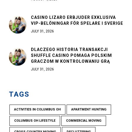
CASINO LIZARO ERBJUDER EXKLUSIVA
VIP-BELÖNINGAR FÖR SPELARE I SVERIGE
JULY 31, 2026
DLACZEGO HISTORIA TRANSAKCJI
SHUFFLE CASINO POMAGA POLSKIM
GRACZOM W KONTROLOWANIU GRĄ
JULY 31, 2026
TAGS
ACTIVITIES IN COLUMBUS OH
APARTMENT HUNTING
COLUMBUS OH LIFESTYLE
COMMERCIAL MOVING
CROSS COUNTRY MOVING
DECLUTTERING