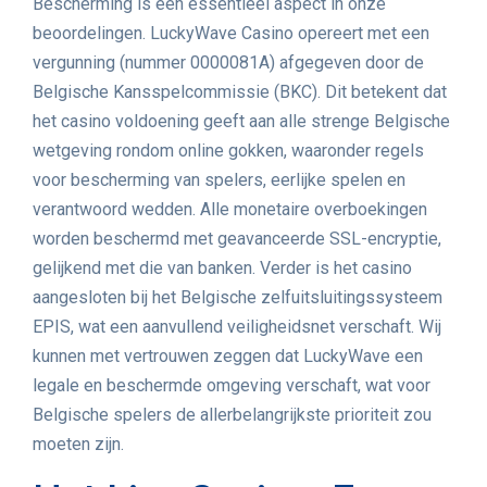
Bescherming is een essentieel aspect in onze
beoordelingen. LuckyWave Casino opereert met een
vergunning (nummer 0000081A) afgegeven door de
Belgische Kansspelcommissie (BKC). Dit betekent dat
het casino voldoening geeft aan alle strenge Belgische
wetgeving rondom online gokken, waaronder regels
voor bescherming van spelers, eerlijke spelen en
verantwoord wedden. Alle monetaire overboekingen
worden beschermd met geavanceerde SSL-encryptie,
gelijkend met die van banken. Verder is het casino
aangesloten bij het Belgische zelfuitsluitingssysteem
EPIS, wat een aanvullend veiligheidsnet verschaft. Wij
kunnen met vertrouwen zeggen dat LuckyWave een
legale en beschermde omgeving verschaft, wat voor
Belgische spelers de allerbelangrijkste prioriteit zou
moeten zijn.