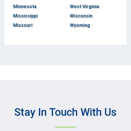
Minnesota
West Virginia
Mississippi
Wisconsin
Missouri
Wyoming
Stay In Touch With Us