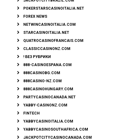
JACKPOTCITYBRAZIL.COM
POKERSTARSCASINOITALIA.NET
FOREX NEWS
NETWINCASINOITALIA.COM
STARCASINOITALIA.NET
QUATROCASINOFRANCAIS.COM
CLASSICCASINONZ.COM
! БЕЗ РУБРИКИ
888-CASINOESPANA.COM
888CASINOBG.COM
888CASINO-NZ.COM
888CASINOHUNGARY.COM
PARTYCASINOCANADA.NET
YABBY-CASINONZ.COM
FINTECH
YABBYCASINOITALIA.COM
YABBYCASINOSOUTHAFRICA.COM
JACKPOTCITYCASINOCANADA.COM