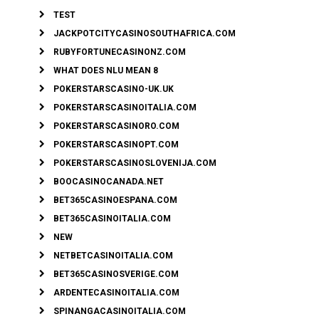
TEST
JACKPOTCITYCASINOSOUTHAFRICA.COM
RUBYFORTUNECASINONZ.COM
WHAT DOES NLU MEAN 8
POKERSTARSCASINO-UK.UK
POKERSTARSCASINOITALIA.COM
POKERSTARSCASINORO.COM
POKERSTARSCASINOPT.COM
POKERSTARSCASINOSLOVENIJA.COM
BOOCASINOCANADA.NET
BET365CASINOESPANA.COM
BET365CASINOITALIA.COM
NEW
NETBETCASINOITALIA.COM
BET365CASINOSVERIGE.COM
ARDENTECASINOITALIA.COM
SPINANGACASINOITALIA.COM