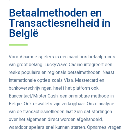
Betaalmethoden en
Transactiesnelheid in
België
Voor Vlaamse spelers is een naadloos betaalproces
van groot belang. LuckyWave Casino integreert een
reeks populaire en regionale betaalmethoden. Naast
internationale opties zoals Visa, Mastercard en
bankoverschrijvingen, heeft het platform ook
Bancontact/Mister Cash, een onmisbare methode in
België. Ook e-wallets zijn verkrijgbaar. Onze analyse
van de transactiesnelheden laat zien dat stortingen
over het algemeen direct worden afgehandeld,
waardoor spelers snel kunnen starten. Opnames vragen