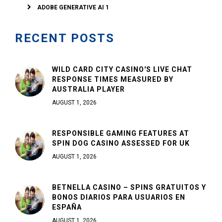
ADOBE GENERATIVE AI 1
RECENT POSTS
WILD CARD CITY CASINO'S LIVE CHAT
RESPONSE TIMES MEASURED BY
AUSTRALIA PLAYER
AUGUST 1, 2026
RESPONSIBLE GAMING FEATURES AT
SPIN DOG CASINO ASSESSED FOR UK
AUGUST 1, 2026
BETNELLA CASINO – SPINS GRATUITOS Y
BONOS DIARIOS PARA USUARIOS EN
ESPAÑA
AUGUST 1, 2026