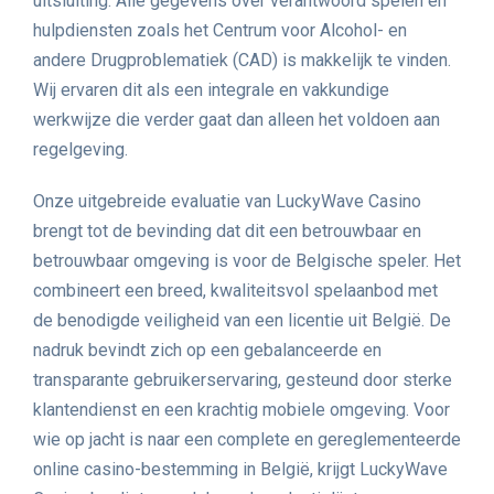
uitsluiting. Alle gegevens over verantwoord spelen en
hulpdiensten zoals het Centrum voor Alcohol- en
andere Drugproblematiek (CAD) is makkelijk te vinden.
Wij ervaren dit als een integrale en vakkundige
werkwijze die verder gaat dan alleen het voldoen aan
regelgeving.
Onze uitgebreide evaluatie van LuckyWave Casino
brengt tot de bevinding dat dit een betrouwbaar en
betrouwbaar omgeving is voor de Belgische speler. Het
combineert een breed, kwaliteitsvol spelaanbod met
de benodigde veiligheid van een licentie uit België. De
nadruk bevindt zich op een gebalanceerde en
transparante gebruikerservaring, gesteund door sterke
klantendienst en een krachtig mobiele omgeving. Voor
wie op jacht is naar een complete en gereglementeerde
online casino-bestemming in België, krijgt LuckyWave